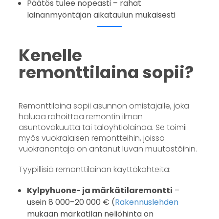
Päätös tulee nopeasti – rahat
lainanmyöntäjän aikataulun mukaisesti
Kenelle
remonttilaina sopii?
Remonttilaina sopii asunnon omistajalle, joka
haluaa rahoittaa remontin ilman
asuntovakuutta tai taloyhtiölainaa. Se toimii
myös vuokralaisen remontteihin, joissa
vuokranantaja on antanut luvan muutostöihin.
Tyypillisiä remonttilainan käyttökohteita:
Kylpyhuone- ja märkätilaremontti
–
usein 8 000–20 000 € (
Rakennuslehden
mukaan märkätilan neliöhinta on