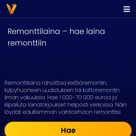
Vippi
Lainaa
Remonttilaina – hae laina
Kilpailuta Lainat
remonttiin
Yhdistä Lainat
Yrityslimiitti
Remonttilaina rahoittaa keittiöremontin,
kylpyhuoneen uudistuksen tai kattoremontin
ilman vakuuksia. Hae 1 000–70 000 euroa ja
kilpailuta lainatarjoukset helposti verkossa. Näin
löydät edullisimman vaihtoehdon remonttiisi.
Hae