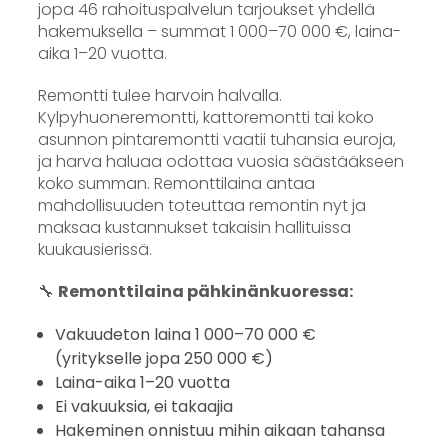
jopa 46 rahoituspalvelun tarjoukset yhdellä
hakemuksella – summat 1 000–70 000 €, laina-
aika 1–20 vuotta.
Remontti tulee harvoin halvalla.
Kylpyhuoneremontti, kattoremontti tai koko
asunnon pintaremontti vaatii tuhansia euroja,
ja harva haluaa odottaa vuosia säästääkseen
koko summan. Remonttilaina antaa
mahdollisuuden toteuttaa remontin nyt ja
maksaa kustannukset takaisin hallituissa
kuukausierissä.
🔧
Remonttilaina pähkinänkuoressa:
Vakuudeton laina 1 000–70 000 €
(yritykselle jopa 250 000 €)
Laina-aika 1–20 vuotta
Ei vakuuksia, ei takaajia
Hakeminen onnistuu mihin aikaan tahansa