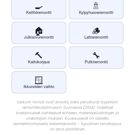
🍳
🚿
Keittiöremontti
Kylpyhuoneremontti
🏠
🪵
Julkisivuremontti
Lattiaremontti
🔨
🔧
Kattokorjaus
Putkiremontti
🪟
Ikkunoiden vaihto
Laskurin hinnat ovat arvioita, jotka perustuvat tyypillisiin
remonttikustannuksiin Suomessa (2024). Todelliset
kustannukset vaihtelevat kohteen, materiaalivalintojen ja
urakoitsijan mukaan. Kuukausierät on laskettu
esimerkinomaisella laskentakorolla – lopullinen lainatarjous
on aina yksilöllinen.