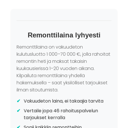
Remonttilaina lyhyesti
Remonttilaina on vakuudeton
kulutusluotto 1 000–70 000 €, jolla rahoitat
remontin heti ja maksat takaisin
kuukausierissä 1–20 vuoden aikana.
Kilpailuta remonttilaina yhdellä
hakemuksella – saat yksilölliset tarjoukset
ilman sitoutumista.
Vakuudeton laina, ei takaajia tarvita
Vertaile jopa 46 rahoituspalvelun
tarjoukset kerralla
Sopii kaikkiin remontteihin