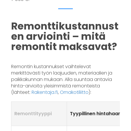
Remonttikustannust
en arviointi – mitä
remontit maksavat?
Remontin kustannukset vaihtelevat
merkittävästi työn laajuuden, materiaalien ja
paikkakunnan mukaan. Alla suuntaa antavia
hinta-arvioita yleisimmistä remonteista
(lähteet:
Rakentaja.fi
,
Omakotiliitto
):
Remonttityyppi
Tyypillinen hintahaarukk