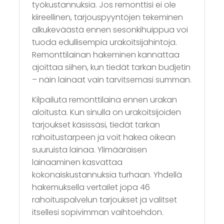
työkustannuksia. Jos remonttisi ei ole
kiireellinen, tarjouspyyntöjen tekeminen
alkukeväästä ennen sesonkihuippua voi
tuoda edullisempia urakoitsijahintoja.
Remonttilainan hakeminen kannattaa
ajoittaa siihen, kun tiedät tarkan budjetin
– näin lainaat vain tarvitsemasi summan.
Kilpailuta remonttilaina ennen urakan
aloitusta. Kun sinulla on urakoitsijoiden
tarjoukset käsissäsi, tiedät tarkan
rahoitustarpeen ja voit hakea oikean
suuruista lainaa. Ylimääräisen
lainaaminen kasvattaa
kokonaiskustannuksia turhaan. Yhdellä
hakemuksella vertailet jopa 46
rahoituspalvelun tarjoukset ja valitset
itsellesi sopivimman vaihtoehdon.