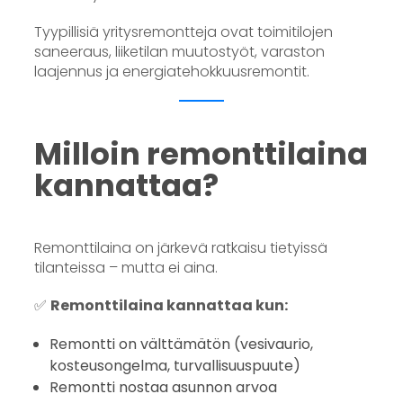
Tyypillisiä yritysremontteja ovat toimitilojen
saneeraus, liiketilan muutostyöt, varaston
laajennus ja energiatehokkuusremontit.
Milloin remonttilaina
kannattaa?
Remonttilaina on järkevä ratkaisu tietyissä
tilanteissa – mutta ei aina.
✅
Remonttilaina kannattaa kun:
Remontti on välttämätön (vesivaurio,
kosteusongelma, turvallisuuspuute)
Remontti nostaa asunnon arvoa