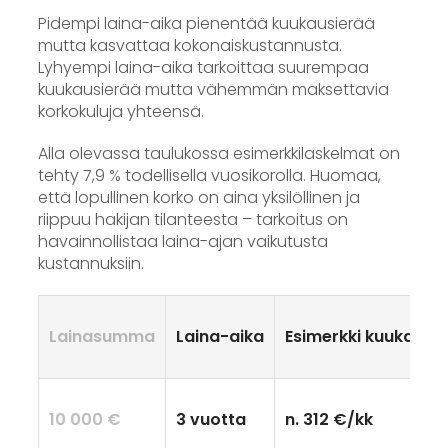
Pidempi laina-aika pienentää kuukausierää
mutta kasvattaa kokonaiskustannusta.
Lyhyempi laina-aika tarkoittaa suurempaa
kuukausierää mutta vähemmän maksettavia
korkokuluja yhteensä.
Alla olevassa taulukossa esimerkkilaskelmat on
tehty 7,9 % todellisella vuosikorolla. Huomaa,
että lopullinen korko on aina yksilöllinen ja
riippuu hakijan tilanteesta – tarkoitus on
havainnollistaa laina-ajan vaikutusta
kustannuksiin.
Lainasumma
Laina-aika
Esimerkki kuukausie
10 000 €
3 vuotta
n. 312 €/kk