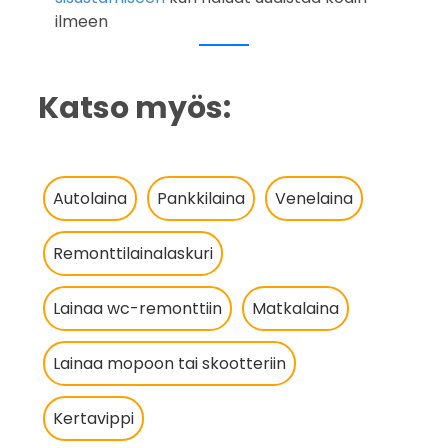
ilmeen
Katso myös:
Autolaina
Pankkilaina
Venelaina
Remonttilainalaskuri
Lainaa wc-remonttiin
Matkalaina
Lainaa mopoon tai skootteriin
Kertavippi