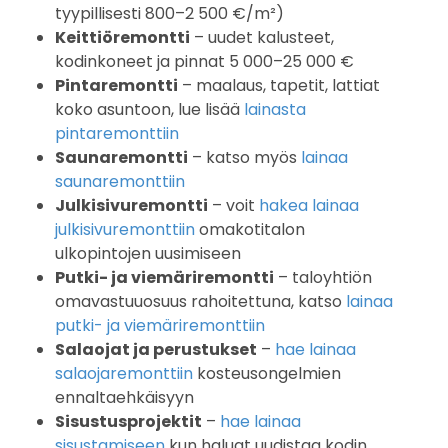
tyypillisesti 800–2 500 €/m²)
Keittiöremontti
– uudet kalusteet,
kodinkoneet ja pinnat 5 000–25 000 €
Pintaremontti
– maalaus, tapetit, lattiat
koko asuntoon, lue lisää
lainasta
pintaremonttiin
Saunaremontti
– katso myös
lainaa
saunaremonttiin
Julkisivuremontti
– voit
hakea lainaa
julkisivuremonttiin
omakotitalon
ulkopintojen uusimiseen
Putki- ja viemäriremontti
– taloyhtiön
omavastuuosuus rahoitettuna, katso
lainaa
putki- ja viemäriremonttiin
Salaojat ja perustukset
–
hae lainaa
salaojaremonttiin
kosteusongelmien
ennaltaehkäisyyn
Sisustusprojektit
–
hae lainaa
sisustamiseen
kun haluat uudistaa kodin