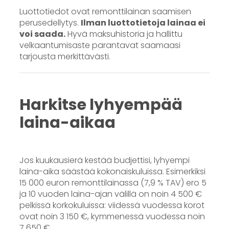
Luottotiedot ovat remonttilainan saamisen
perusedellytys.
Ilman luottotietoja lainaa ei
voi saada.
Hyvä maksuhistoria ja hallittu
velkaantumisaste parantavat saamaasi
tarjousta merkittävästi.
Harkitse lyhyempää
laina-aikaa
Jos kuukausierä kestää budjettisi, lyhyempi
laina-aika säästää kokonaiskuluissa. Esimerkiksi
15 000 euron remonttilainassa (7,9 % TAV) ero 5
ja 10 vuoden laina-ajan välillä on noin 4 500 €
pelkissä korkokuluissa: viidessä vuodessa korot
ovat noin 3 150 €, kymmenessä vuodessa noin
7 650 €.