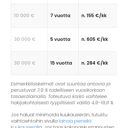
10 000 €
7 vuotta
n. 155 €/kk
30 000 €
5 vuotta
n. 605 €/kk
30 000 €
15 vuotta
n. 284 €/kk
Esimerkkilaskelmat ovat suuntaa antavia ja
perustuvat 7,9 % todelliseen vuosikorkoon
tasaerälainalla. Toteutuva korko vaihtelee
hakijakohtaisesti tyypillisesti välillä 4,9–19,9 %.
Jos haluat minimoida kuukausierän, tutustu
vaihtoehtoihin sivulla
lainaa pienellä
kuukausierällä
. Jos taas kokonaiskustannusten