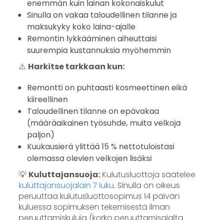
enemmän kuin lainan kokonaiskulut
Sinulla on vakaa taloudellinen tilanne ja
maksukyky koko laina-ajalle
Remontin lykkääminen aiheuttaisi
suurempia kustannuksia myöhemmin
⚠️
Harkitse tarkkaan kun:
Remontti on puhtaasti kosmeettinen eikä
kiireellinen
Taloudellinen tilanne on epävakaa
(määräaikainen työsuhde, muita velkoja
paljon)
Kuukausierä ylittää 15 % nettotuloistasi
olemassa olevien velkojen lisäksi
💡
Kuluttajansuoja:
Kulutusluottoja säätelee
kuluttajansuojalain 7 luku
. Sinulla on oikeus
peruuttaa kulutusluottosopimus 14 päivän
kuluessa sopimuksen tekemisestä ilman
peruuttamiskuluja (korko peruuttamisajalta