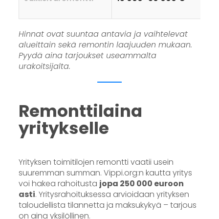
Hinnat ovat suuntaa antavia ja vaihtelevat
alueittain sekä remontin laajuuden mukaan.
Pyydä aina tarjoukset useammalta
urakoitsijalta.
Remonttilaina
yritykselle
Yrityksen toimitilojen remontti vaatii usein
suuremman summan. Vippi.org:n kautta yritys
voi hakea rahoitusta
jopa 250 000 euroon
asti
. Yritysrahoituksessa arvioidaan yrityksen
taloudellista tilannetta ja maksukykyä – tarjous
on aina yksilöllinen.