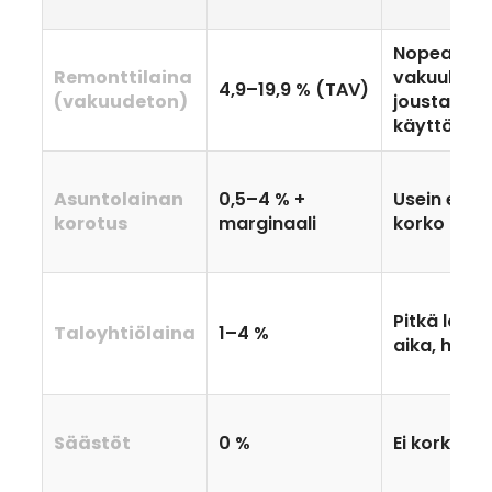
Nopea, ei
Remonttilaina
vakuuksia,
4,9–19,9 % (TAV)
(vakuudeton)
joustava
käyttötark
Asuntolainan
0,5–4 % +
Usein edull
korotus
marginaali
korko
Pitkä laina
Taloyhtiölaina
1–4 %
aika, help
Säästöt
0 %
Ei korkokul