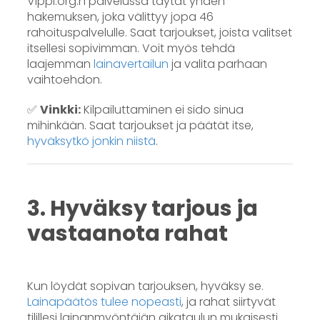
Vippi.org:n palvelussa täytät yhden
hakemuksen, joka välittyy jopa 46
rahoituspalvelulle. Saat tarjoukset, joista valitset
itsellesi sopivimman. Voit myös tehdä
laajemman
lainavertailun
ja valita parhaan
vaihtoehdon.
✅
Vinkki:
Kilpailuttaminen ei sido sinua
mihinkään. Saat tarjoukset ja päätät itse,
hyväksytkö jonkin niistä
.
3. Hyväksy tarjous ja
vastaanota rahat
Kun löydät sopivan tarjouksen, hyväksy se.
Lainapäätös tulee nopeasti
, ja rahat siirtyvät
tilillesi lainanmyöntäjän aikataulun mukaisesti.