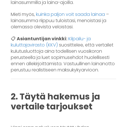
lainasummilla ja laina-ajoilla.
Mieti myös,
kuinka paljon voit saada lainaa
–
lainasumma riippuu tuloistasi, menoistasi ja
olemassa olevista veloistasi.
📋
Asiantuntijan vinkki:
Kilpailu- ja
kuluttajavirasto (KKV)
suosittelee, että vertailet
kulutusluottoja aina todellisen vuosikoron
perusteella ja luet sopimusehdot huolellisesti
ennen allekirjoittamista. Vastuullinen lainanotto
perustuu realistiseen maksukykyarvioon.
2. Täytä hakemus ja
vertaile tarjoukset