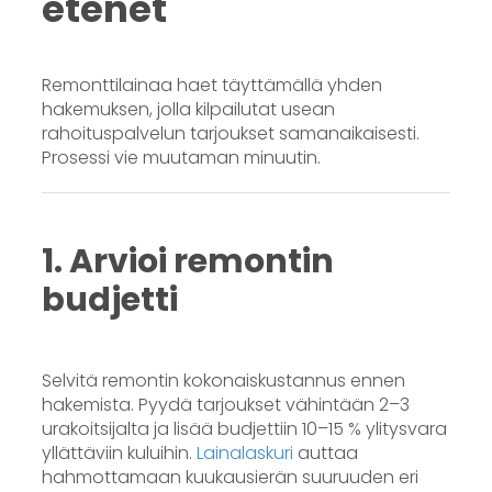
etenet
Remonttilainaa haet täyttämällä yhden
hakemuksen, jolla kilpailutat usean
rahoituspalvelun tarjoukset samanaikaisesti.
Prosessi vie muutaman minuutin.
1. Arvioi remontin
budjetti
Selvitä remontin kokonaiskustannus ennen
hakemista. Pyydä tarjoukset vähintään 2–3
urakoitsijalta ja lisää budjettiin 10–15 % ylitysvara
yllättäviin kuluihin.
Lainalaskuri
auttaa
hahmottamaan kuukausierän suuruuden eri