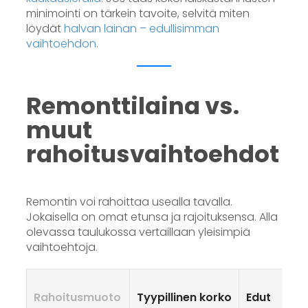
minimointi on tärkein tavoite, selvitä miten
löydät
halvan lainan – edullisimman
vaihtoehdon
.
Remonttilaina vs.
muut
rahoitusvaihtoehdot
Remontin voi rahoittaa usealla tavalla.
Jokaisella on omat etunsa ja rajoituksensa. Alla
olevassa taulukossa vertaillaan yleisimpiä
vaihtoehtoja.
Rahoitusmuoto
Tyypillinen korko
Edut