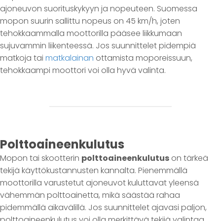
ajoneuvon suorituskykyyn ja nopeuteen. Suomessa
mopon suurin sallittu nopeus on 45 km/h, joten
tehokkaammalla moottorilla pääsee liikkumaan
sujuvammin liikenteessä. Jos suunnittelet pidempiä
matkoja tai
matkalainan
ottamista moporeissuun,
tehokkaampi moottori voi olla hyvä valinta.
Polttoaineenkulutus
Mopon tai skootterin
polttoaineenkulutus
on tärkeä
tekijä käyttökustannusten kannalta. Pienemmällä
moottorilla varustetut ajoneuvot kuluttavat yleensä
vähemmän polttoainetta, mikä säästää rahaa
pidemmällä aikavälillä. Jos suunnittelet ajavasi paljon,
polttoaineenkulutus voi olla merkittävä tekijä valintaa