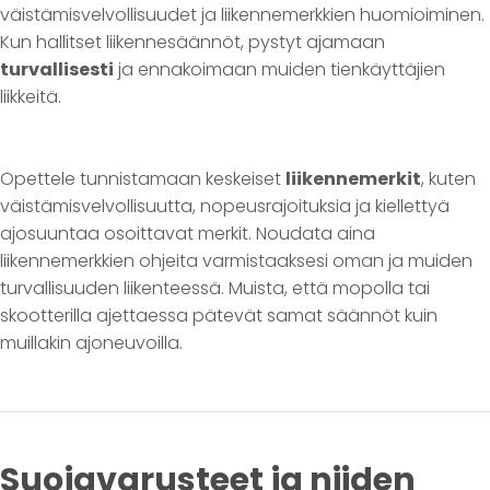
väistämisvelvollisuudet ja liikennemerkkien huomioiminen.
Kun hallitset liikennesäännöt, pystyt ajamaan
turvallisesti
ja ennakoimaan muiden tienkäyttäjien
liikkeitä.
Opettele tunnistamaan keskeiset
liikennemerkit
, kuten
väistämisvelvollisuutta, nopeusrajoituksia ja kiellettyä
ajosuuntaa osoittavat merkit. Noudata aina
liikennemerkkien ohjeita varmistaaksesi oman ja muiden
turvallisuuden liikenteessä. Muista, että mopolla tai
skootterilla ajettaessa pätevät samat säännöt kuin
muillakin ajoneuvoilla.
Suojavarusteet ja niiden