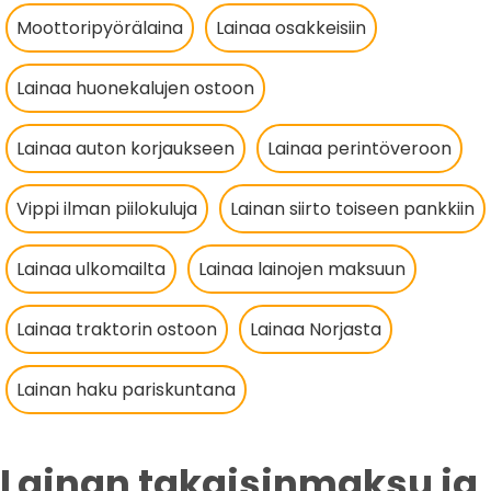
Moottoripyörälaina
Lainaa osakkeisiin
Lainaa huonekalujen ostoon
Lainaa auton korjaukseen
Lainaa perintöveroon
Vippi ilman piilokuluja
Lainan siirto toiseen pankkiin
Lainaa ulkomailta
Lainaa lainojen maksuun
Lainaa traktorin ostoon
Lainaa Norjasta
Lainan haku pariskuntana
Lainan takaisinmaksu ja