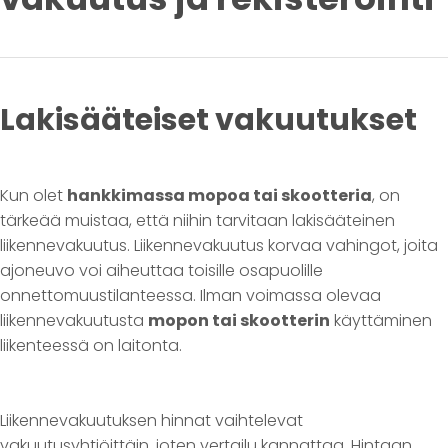
Lakisääteiset vakuutukset
Kun olet
hankkimassa mopoa tai skootteria
, on
tärkeää muistaa, että niihin tarvitaan lakisääteinen
liikennevakuutus. Liikennevakuutus korvaa vahingot, joita
ajoneuvo voi aiheuttaa toisille osapuolille
onnettomuustilanteessa. Ilman voimassa olevaa
liikennevakuutusta
mopon tai skootterin
käyttäminen
liikenteessä on laitonta.
Liikennevakuutuksen hinnat vaihtelevat
vakuutusyhtiöittäin, joten vertailu kannattaa. Hintaan