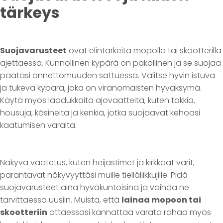
tärkeys
Suojavarusteet
ovat elintärkeitä mopolla tai skootterilla
ajettaessa. Kunnollinen kypärä on pakollinen ja se suojaa
päätäsi onnettomuuden sattuessa. Valitse hyvin istuva
ja tukeva kypärä, joka on viranomaisten hyväksymä.
Käytä myös laadukkaita ajovaatteita, kuten takkia,
housuja, käsineitä ja kenkiä, jotka suojaavat kehoasi
kaatumisen varalta.
Näkyvä vaatetus, kuten heijastimet ja kirkkaat värit,
parantavat näkyvyyttäsi muille tielläliikkujille. Pidä
suojavarusteet aina hyväkuntoisina ja vaihda ne
tarvittaessa uusiin. Muista, että
lainaa mopoon tai
skootteriin
ottaessasi kannattaa varata rahaa myös