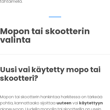
tähtäimellä.
Mopon tai skootterin
valinta
Uusi vai käytetty mopo tai
skootteri?
Mopon tai skootterin hankintaa harkitessa on tärkeää
pohtia, kannattaako sijoittaa
uuteen
vai
käytettyyn
ajoneuvoon. Uudella mopolla tai skootterilla on usein