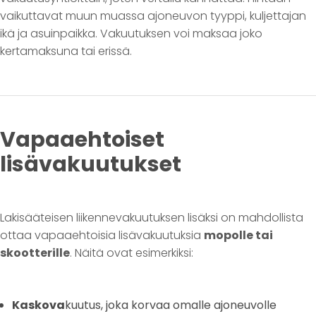
vaikuttavat muun muassa ajoneuvon tyyppi, kuljettajan
ikä ja asuinpaikka. Vakuutuksen voi maksaa joko
kertamaksuna tai erissä.
Vapaaehtoiset
lisävakuutukset
Lakisääteisen liikennevakuutuksen lisäksi on mahdollista
ottaa vapaaehtoisia lisävakuutuksia
mopolle tai
skootterille
. Näitä ovat esimerkiksi:
Kaskova
kuutus, joka korvaa omalle ajoneuvolle