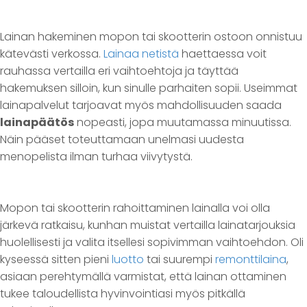
Lainan hakeminen mopon tai skootterin ostoon onnistuu
kätevästi verkossa.
Lainaa netistä
haettaessa voit
rauhassa vertailla eri vaihtoehtoja ja täyttää
hakemuksen silloin, kun sinulle parhaiten sopii. Useimmat
lainapalvelut tarjoavat myös mahdollisuuden saada
lainapäätös
nopeasti, jopa muutamassa minuutissa.
Näin pääset toteuttamaan unelmasi uudesta
menopelista ilman turhaa viivytystä.
Mopon tai skootterin rahoittaminen lainalla voi olla
järkevä ratkaisu, kunhan muistat vertailla lainatarjouksia
huolellisesti ja valita itsellesi sopivimman vaihtoehdon. Oli
kyseessä sitten pieni
luotto
tai suurempi
remonttilaina
,
asiaan perehtymällä varmistat, että lainan ottaminen
tukee taloudellista hyvinvointiasi myös pitkällä