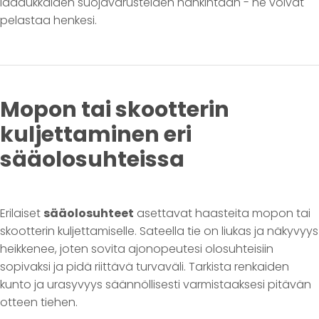
laadukkaiden suojavarusteiden hankintaan - ne voivat
pelastaa henkesi.
Mopon tai skootterin
kuljettaminen eri
sääolosuhteissa
Erilaiset
sääolosuhteet
asettavat haasteita mopon tai
skootterin kuljettamiselle. Sateella tie on liukas ja näkyvyys
heikkenee, joten sovita ajonopeutesi olosuhteisiin
sopivaksi ja pidä riittävä turvaväli. Tarkista renkaiden
kunto ja urasyvyys säännöllisesti varmistaaksesi pitävän
otteen tiehen.