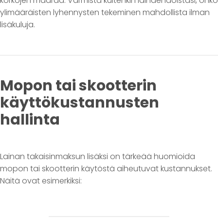
korkojen määrää. Varmista kuitenkin lainaehdoistasi, onko
ylimääräisten lyhennysten tekeminen mahdollista ilman
lisäkuluja.
Mopon tai skootterin
käyttökustannusten
hallinta
Lainan takaisinmaksun lisäksi on tärkeää huomioida
mopon tai skootterin käytöstä aiheutuvat kustannukset.
Näitä ovat esimerkiksi: