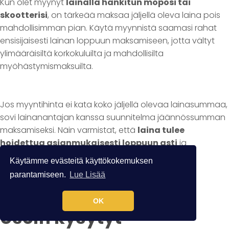
Kun olet myynyt
lainalla hankitun moposi tai
skootterisi
, on tärkeää maksaa jäljellä oleva laina pois
mahdollisimman pian. Käytä myynnistä saamasi rahat
ensisijaisesti lainan loppuun maksamiseen, jotta vältyt
ylimääräisiltä korkokuluilta ja mahdollisilta
myöhästymismaksuilta.
Jos myyntihinta ei kata koko jäljellä olevaa lainasummaa,
sovi lainanantajan kanssa suunnitelma jäännössumman
maksamiseksi. Näin varmistat, että
laina tulee
hoidettua asianmukaisesti loppuun asti
ja
luottotietosi pysyvät kunnossa.
Käytämme evästeitä käyttökokemuksen
parantamiseen.
Lue Lisää
OK
Usein kysytyt