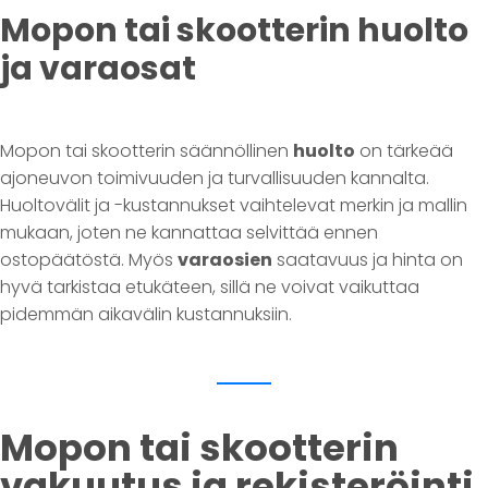
Mopon tai skootterin huolto
ja varaosat
Mopon tai skootterin säännöllinen
huolto
on tärkeää
ajoneuvon toimivuuden ja turvallisuuden kannalta.
Huoltovälit ja -kustannukset vaihtelevat merkin ja mallin
mukaan, joten ne kannattaa selvittää ennen
ostopäätöstä. Myös
varaosien
saatavuus ja hinta on
hyvä tarkistaa etukäteen, sillä ne voivat vaikuttaa
pidemmän aikavälin kustannuksiin.
Mopon tai skootterin
vakuutus ja rekisteröinti