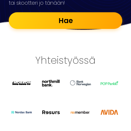
tai skootteri jo tänään!
Hae
Yhteistyössä