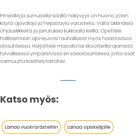
Pimeällä ja sumuisella säällä näkyvyys on huono, joten
käytä ajovaloja ja heijastavia varusteita. Vältä äkkinäisiä
ohjausliikkeitä ja jarrutuksia liukkaalla kelillä. Opettele
hallitsemaan ajoneuvosi rauhallisesti myös haastavissa
olosuhteissa. Harjoittele mopolla tai skootterilla ajamista
turvallisessa ympäristössä eri sääolosuhteissa, jotta saat
varmuutta käsittelytaitoihisi.
Katso myös:
Lainaa vuokrarästeihin
Lainaa opiskelijalle