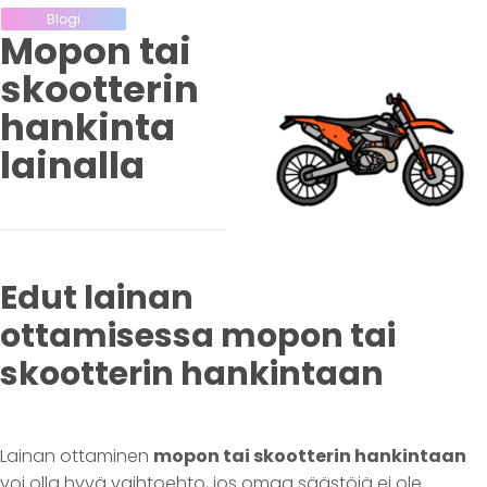
Blogi
Mopon tai
skootterin
hankinta
lainalla
Edut lainan
ottamisessa mopon tai
skootterin hankintaan
Lainan ottaminen
mopon tai skootterin hankintaan
voi olla hyvä vaihtoehto, jos omaa säästöjä ei ole