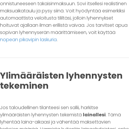
onnistuneeseen takaisinmaksuun. Sovi itsellesi realistinen
maksuaikataulu ja pysy siinä. Voit hyödyntää esimerkiksi
automaattista veloitusta tililtäsi, jolloin lyhennykset
hoituvat ajallaan ilman erillistä vaivaa. Jos tarvitset apua
sopivan lyhennyserän määrittämiseen, voit käyttää
nopean pikavipin laskuria
.
Ylimääräisten lyhennysten
tekeminen
Jos taloudellinen tilanteesi sen sallii, harkitse
ylimääräisten lyhennysten tekemistä
lainallesi
. Tämä
lyhentää laina-aikaasi ja vähentää maksettavien