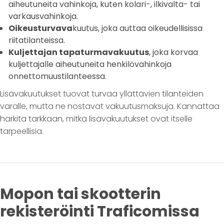
aiheutuneita vahinkoja, kuten kolari-, ilkivalta- tai
varkausvahinkoja.
Oikeusturvava
kuutus, joka auttaa oikeudellisissa
riitatilanteissa.
Kuljettajan tapaturmavakuutus
, joka korvaa
kuljettajalle aiheutuneita henkilövahinkoja
onnettomuustilanteessa.
Lisävakuutukset tuovat turvaa yllättävien tilanteiden
varalle, mutta ne nostavat vakuutusmaksuja. Kannattaa
harkita tarkkaan, mitkä lisävakuutukset ovat itselle
tarpeellisia.
Mopon tai skootterin
rekisteröinti Traficomissa