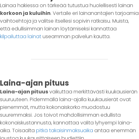
Lainaa hakiessa on tärkeää tutustua huolellisesti lainan
korkoon ja kuluihin
. Vertaile eri lainanantajien tarjoamia
vaihtoehtoja ja valitse itsellesi sopivin ratkaisu. Muista,
että edullisimman lainan löytämiseksi kannattaa
kilpailuttaa lainat
useamman palvelun kautta.
Laina-ajan pituus
Laina-ajan pituus
vaikuttaa merkittävästi kuukausierän
suuruuteen. Pidemmällä laina-ajalla kuukausierät ovat
pienemmät, mutta kokonaiskorko muodostuu
suuremmaksi. Jos toivot mahdollisimman edullista
kokonaiskustannusta, kannattaa valita lyhyempi laina-
aika. Toisaalta
pitkä takaisinmaksuaika
antaa enemmän
joustoa kuukausittaiseen budjettiin.