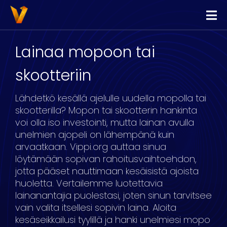
Vippi
Lainaa
Lainaa mopoon tai
Kilpailuta Lainat
skootteriin
Yhdistä Lainat
Lähdetkö kesällä ajelulle uudella mopolla tai
Yrityslimiitti
skootterilla? Mopon tai skootterin hankinta
voi olla iso investointi, mutta lainan avulla
unelmien ajopeli on lähempänä kuin
arvaatkaan. Vippi.org auttaa sinua
löytämään sopivan rahoitusvaihtoehdon,
jotta pääset nauttimaan kesäisistä ajoista
huoletta. Vertailemme luotettavia
lainanantajia puolestasi, joten sinun tarvitsee
vain valita itsellesi sopivin laina. Aloita
kesäseikkailusi tyylillä ja hanki unelmiesi mopo