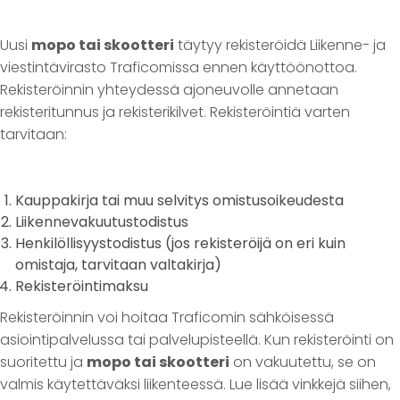
Uusi
mopo tai skootteri
täytyy rekisteröidä Liikenne- ja
viestintävirasto Traficomissa ennen käyttöönottoa.
Rekisteröinnin yhteydessä ajoneuvolle annetaan
rekisteritunnus ja rekisterikilvet. Rekisteröintiä varten
tarvitaan:
Kauppakirja tai muu selvitys omistusoikeudesta
Liikennevakuutustodistus
Henkilöllisyystodistus (jos rekisteröijä on eri kuin
omistaja, tarvitaan valtakirja)
Rekisteröintimaksu
Rekisteröinnin voi hoitaa Traficomin sähköisessä
asiointipalvelussa tai palvelupisteellä. Kun rekisteröinti on
suoritettu ja
mopo tai skootteri
on vakuutettu, se on
valmis käytettäväksi liikenteessä. Lue lisää vinkkejä siihen,