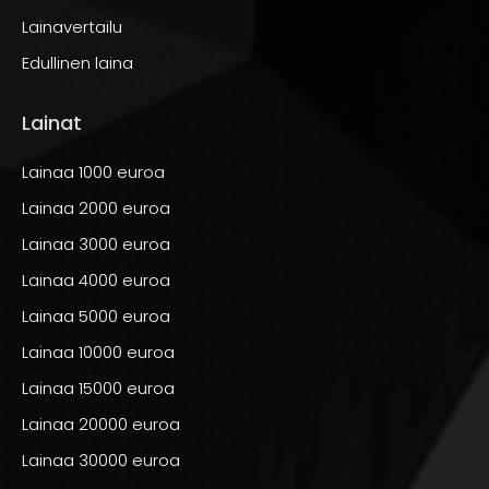
yhteiseltä tililtä, johon molemmat siirtävät osuutensa.
Lainavertailu
Vaihtoehtoisesti voidaan sopia, että toinen
maksaa
Edullinen laina
lainan ja toinen hoitaa muita yhteisiä kuluja.
Lainat
Muista, että
yhteishakija vastaa lainan
Lainaa 1000 euroa
takaisinmaksusta samalla
tavalla kuin sinäkin. Tämä
jaettu vastuu voi olla sekä etu että haaste, joten
Lainaa 2000 euroa
keskustelkaa avoimesti
takaisinmaksusta
ja
Lainaa 3000 euroa
taloudellisista tavoitteistanne ennen lainan hakemista.
Lainaa 4000 euroa
Lainaa 5000 euroa
Lainaa 10000 euroa
Lainaa 15000 euroa
Katso myös:
Lainaa 20000 euroa
Lainaa 30000 euroa