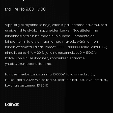
kanssa lainaa, molempien taloudellinen tilanne vaikuttaa
Ma–Pe klo 9.00–17.00
päätökseen.
Rinnakkaishakijan
rooli on merkittävä, sillä
hänen tulonsa ja luottohistoriansa otetaan huomioon
lainapäätöstä tehtäessä. Tämä voi parantaa
Vippi.org ei myönnä lainoja, vaan kilpailutamme hakemuksesi
useiden yhteistyökumppaneiden kesken. Suosittelemme
mahdollisuuksianne saada laina hyväksytyksi ja
lainanhakijoita tutustumaan huolellisesti luotonantajan
potentiaalisesti edullisemmilla ehdoilla.
lainaehtoihin ja arvioimaan omaa maksukykyään ennen
lainan ottamista. Lainasummat 1000 - 70000€, laina-aika 1-15v,
nimelliskorko 4 % – 20 % ja lainakustannukset 0 – 150€/v.
Palvelu on sinulle ilmainen, korvauksen saamme
yhteistyökumppaneiltamme.
Yhteisvastuu lainan
takaisinmaksusta
Lainaesimerkki: Lainasumma 10.000€, takaisinmaksu 5v,
kuukausierä 232,5 € sisältää 5€ laskutuslisä, 90€ avausmaksu,
kokonaiskustannus 13.951€
Kun pariskunta
hakee lainaa
Lainat
yhdessä, on