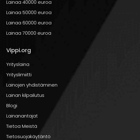
Lainaa 40000 euroa
Lainaa ulkomailta
Lainaa virosta
Lainaa 50000 euroa
Vippi ilman piilokuluja
Lainan korko
Lainaa 60000 euroa
Lainaa 70000 euroa
Lainaa palkkatodistuksella
Vippi.org
Lainaa traktorin ostoon
Lainaa Norjasta
Yrityslaina
Lainaa 2500€
Lainaa 1000€
Lainaa opiskelijalle
Yrityslimiitti
Lainojen yhdistäminen
Lainalaskuri
Lainaa hotellilomaan
Lainan kilpailutus
Blogi
Lainaa vuokrarästeihin
Lainaa 6000€
Lainanantajat
Tietoa Meistä
Pariskuntien
Tietosuojakäytäntö