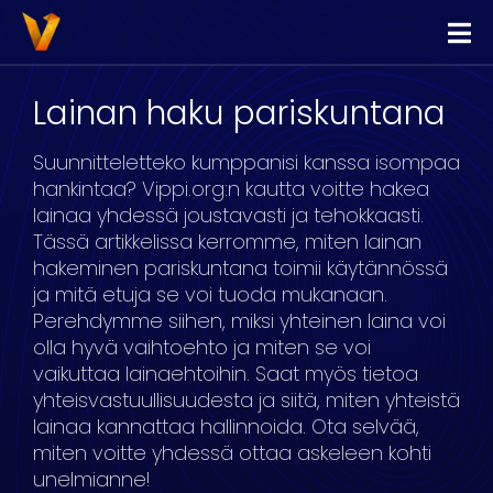
Vippi
Lainaa
Lainan haku pariskuntana
Kilpailuta Lainat
Suunnitteletteko kumppanisi kanssa isompaa
Yhdistä Lainat
hankintaa? Vippi.org:n kautta voitte hakea
lainaa yhdessä joustavasti ja tehokkaasti.
Yrityslimiitti
Tässä artikkelissa kerromme, miten lainan
hakeminen pariskuntana toimii käytännössä
ja mitä etuja se voi tuoda mukanaan.
Perehdymme siihen, miksi yhteinen laina voi
olla hyvä vaihtoehto ja miten se voi
vaikuttaa lainaehtoihin. Saat myös tietoa
yhteisvastuullisuudesta ja siitä, miten yhteistä
lainaa kannattaa hallinnoida. Ota selvää,
miten voitte yhdessä ottaa askeleen kohti
unelmianne!