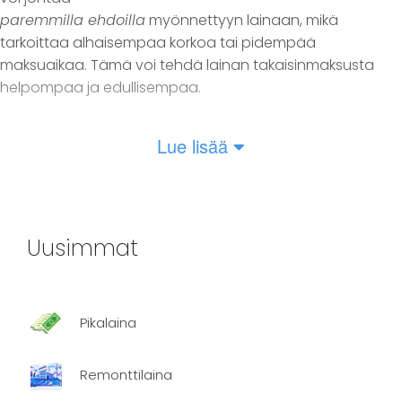
paremmilla ehdoilla
myönnettyyn lainaan, mikä
tarkoittaa alhaisempaa korkoa tai pidempää
maksuaikaa. Tämä voi tehdä lainan takaisinmaksusta
helpompaa ja edullisempaa.
Lue lisää
Pariskuntana voitte myös harkita
joustoluottoa
, joka
tarjoaa joustavuutta lainan käytössä ja
takaisinmaksussa. Yhteinen lainahakemus voi myös
mahdollistaa suuremman lainasumman, kuten
6000
Uusimmat
euron lainan
, joka voi olla tarpeen isompiin hankintoihin
tai projekteihin.
Pikalaina
Suuremman lainasumman
Remonttilaina