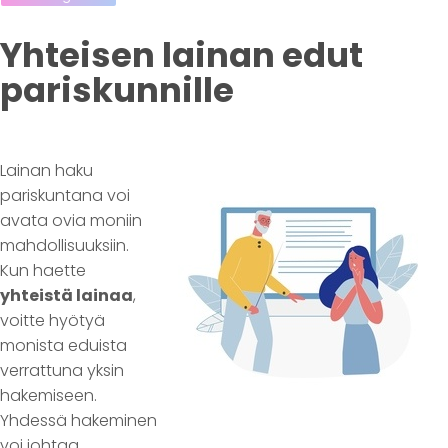
Yhteisen lainan edut
pariskunnille
Lainan haku
pariskuntana voi
avata ovia moniin
mahdollisuuksiin.
Kun haette
yhteistä lainaa
,
voitte hyötyä
monista eduista
verrattuna yksin
hakemiseen.
Yhdessä hakeminen
voi johtaa