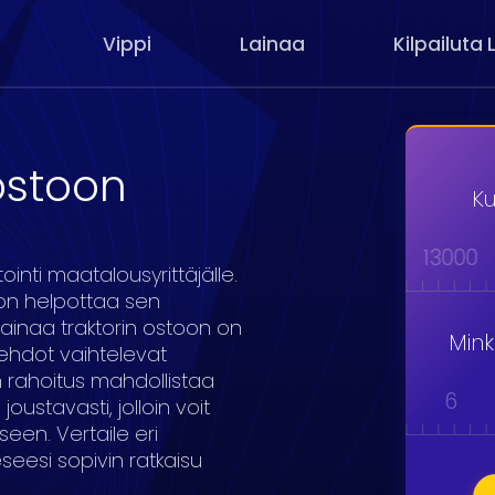
Vippi
Lainaa
Kilpailuta 
ostoon
Ku
000
9000
10000
11000
12000
13000
ointi maatalousyrittäjälle.
toon helpottaa sen
ainaa traktorin ostoon on
Min
naehdot vaihtelevat
 rahoitus mahdollistaa
1
2
3
4
5
6
oustavasti, jolloin voit
seen. Vertaile eri
seesi sopivin ratkaisu