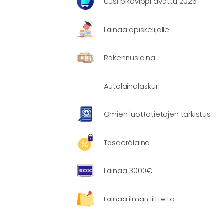
Uusi pikavippi avattu 2026
Lainaa opiskelijalle
Rakennuslaina
Autolainalaskuri
 ja
en
Omien luottotietojen tarkistus
Tasaerälaina
Lainaa 3000€
aan erissä
Lainaa ilman liitteitä
.