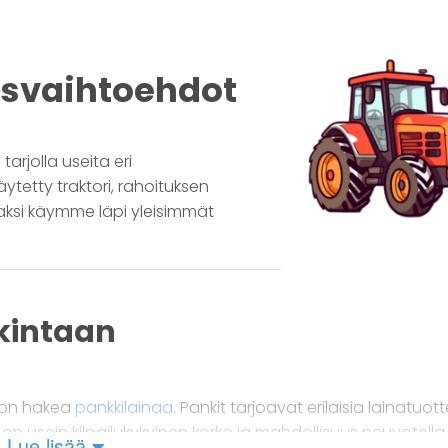
usvaihtoehdot
tarjolla useita eri
käytetty traktori, rahoituksen
aksi käymme läpi yleisimmät
nkintaan
o on hakea
pankkilainaa
. Pankit tarjoavat erilaisia lainatuotte
 on usein kilpailukykyinen korko ja mahdollisuus neuvotella
Lue lisää