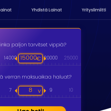
Lainat
Yhdistä Lainat
Yrityslimiitti
inka paljon tarvitset vippiä?
15000
14000
20000
25000
30000
40
€
kä verran maksuaikaa haluat?
8
7
9
10
11
v