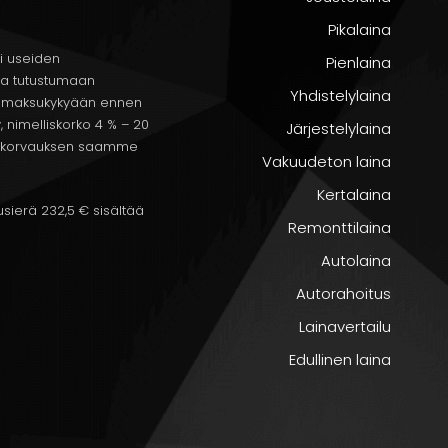
traktorin oston rahoittamiseksi
. Vakuutena voi toimia
i antaa toinen henkilö, joka sitoutuu vastaamaan lainasta, 
Pikalaina
kuuksia tai takauksia eri lainanantajat edellyttävät ja arvi
i useiden
Pienlaina
ta tutustumaan
Yhdistelylaina
aa maksukykyään ennen
, nimelliskorko 4 % – 20
Järjestelylaina
en, korvauksen saamme
ahoitusprosessi
Vakuudeton laina
Kertalaina
sierä 232,5 € sisältää
Remonttilaina
Autolaina
minen
Autorahoitus
Lainavertailu
Edullinen laina
 askel on täyttää lainahakemus. Useimmat rahoitusyhtiöt 
nun tulee antaa tietoja itsestäsi, tuloistasi ja menoista
akemuksen, sitä nopeammin saat
rahoituspäätöksen
.