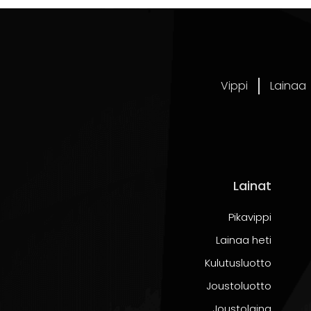
amalla
lainan kokonaiskustannukset
nousevat korkojen 
 kuukausieriä, mutta kokonaiskustannukset jäävät pienem
esi ja huomioi traktorin arvioitu käyttöikä.
Vippi
Lainaa
tia. Laske, paljonko voit realistisesti käyttää lainan lyhenny
n liittyvät muut kulut, kuten polttoaine, huollot ja vakuutu
Lainat
tonta rasitetta taloudellesi.
Pikavippi
Lainaa heti
nalle
Kulutusluotto
Joustoluotto
Joustolaina