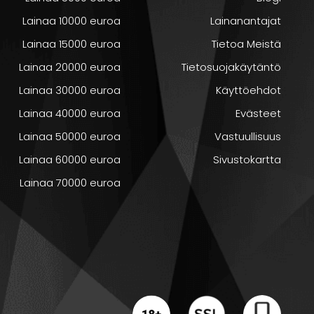
jos itse
Lainaa 10000 euroa
Lainanantajat
oi, ovatko
Lainaa 15000 euroa
Tietoa Meistä
Lainaa 20000 euroa
Tietosuojakäytäntö
Lainaa 30000 euroa
Käyttöehdot
Lainaa 40000 euroa
Evästeet
Lainaa 50000 euroa
Vastuullisuus
Lainaa 60000 euroa
Sivustokartta
Lainaa 70000 euroa
tarjoavat
si sekä