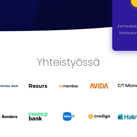
Esimerkki
tilinhoit
Yhteistyössä