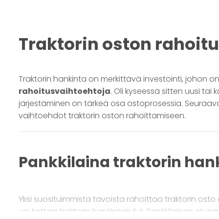
Traktorin oston rahoit
Traktorin hankinta on merkittävä investointi, johon on 
rahoitusvaihtoehtoja
. Oli kyseessä sitten uusi tai 
järjestäminen on tärkeä osa ostoprosessia. Seuraav
vaihtoehdot traktorin oston rahoittamiseen.
Pankkilaina traktorin ha
Yksi suosituimmista tavoista rahoittaa traktorin ost
voi kattaa traktorin hankintakulut. Pankkilainan etuna