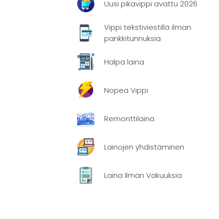
Uusi pikavippi avattu 2026
Vippi tekstiviestillä ilman
pankkitunnuksia
Halpa laina
Nopea Vippi
hdella
ainan
Remonttilaina
Lainojen yhdistäminen
Laina Ilman Vakuuksia
-aika