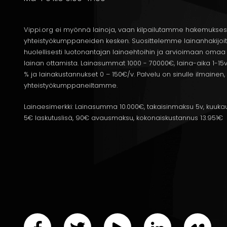
Lainanantajat voivat vaatia vakuuksia tai takauksia
esimerkiksi kiinteistö tai muu omaisuus. Takauksen vo
et pysty maksamaan sitä takaisin. Selvitä, millaisia va
Vippi.org ei myönnä lainoja, vaan kilpailutamme hakemukses
ne mahdollisia ja järkeviä tilanteessasi.
yhteistyökumppaneiden kesken. Suosittelemme lainanhakijoi
huolellisesti luotonantajan lainaehtoihin ja arvioimaan om
lainan ottamista. Lainasummat 1000 - 70000€, laina-aika 1-15v
% ja lainakustannukset 0 – 150€/v. Palvelu on sinulle ilmain
Lainan hakeminen ja r
yhteistyökumppaneiltamme.
Lainaesimerkki: Lainasumma 10.000€, takaisinmaksu 5v, kuukau
5€ laskutuslisä, 90€ avausmaksu, kokonaiskustannus 13.951€
Lainahakemuksen täyttä
Kun olet löytänyt sopivan
traktorilainan
, seuraava
nykyään helpon ja nopean verkkohaun. Hakemuksessa si
hankittavasta traktorista. Mitä tarkemmin täytät h