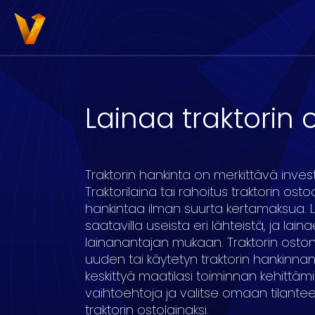
Lainaa traktorin 
3000
4000
5000
6000
7000
8
Traktorin hankinta on merkittävä invest
Traktorilaina tai rahoitus traktorin os
hankintaa ilman suurta kertamaksua. L
saatavilla useista eri lähteistä, ja lai
lainanantajan mukaan. Traktorin oston
16
17
18
19
20
uuden tai käytetyn traktorin hankinnan j
keskittyä maatilasi toiminnan kehittämi
vaihtoehtoja ja valitse omaan tilantee
traktorin ostolainaksi.