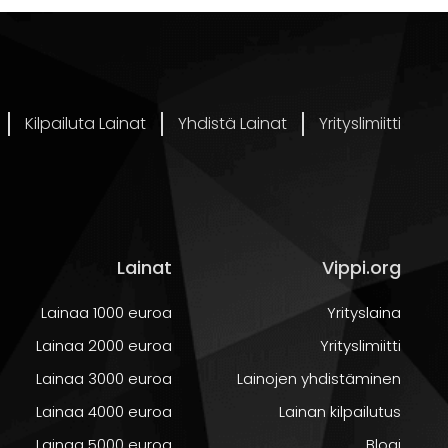
vuoksi.
miksi.
Kilpailuta Lainat
Yhdistä Lainat
Yrityslimiitti
ksiin ja
kset.
Lainat
Vippi.org
Lainaa 1000 euroa
Yrityslaina
Lainaa 2000 euroa
Yrityslimiitti
Lainaa 3000 euroa
Lainojen yhdistäminen
Lainaa 4000 euroa
Lainan kilpailutus
Lainaa 5000 euroa
Blogi