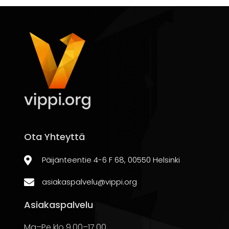
tarkoittaa yleensä pienempiä kuukausieriä, mutta s
Toisaalta
lyhyempi laina-aika
merkitsee suurempia
Valitse laina-aika, joka sopii taloudelliseen tilanteese
Rahoituksen budjetointi
Traktorilainan
ottaminen vaatii huolellista budjetoin
korkoihin kuukausittain. Huomioi myös traktorin käyttöö
Ota Yhteyttä
Varmista, että lainan takaisinmaksu ei aiheuta kohtuu
Päijänteentie 4-6 F 68, 00550 Helsinki
asiakaspalvelu@vippi.org
Vakuudet ja takaukset lai
Asiakaspalvelu
Ma–Pe klo 9.00–17.00