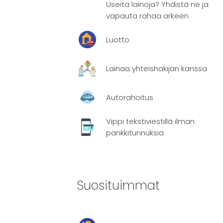
Useita lainoja? Yhdistä ne ja
vapauta rahaa arkeen
Luotto
Lainaa yhteishakijan kanssa
äyttöön
Autorahoitus
ngia tai
Vippi tekstiviestillä ilman
pankkitunnuksia
eensä
yvä
ktorin
Suosituimmat