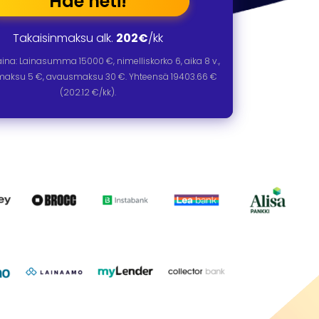
Hae heti!
Takaisinmaksu alk.
202€
/kk
laina: Lainasumma
15000
€, nimelliskorko
6
, aika
8
v.,
omaksu 5 €, avausmaksu 30 €. Yhteensä
19403.66
€
(
202.12
€/kk).