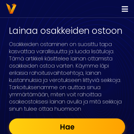
Vippi
Lainaa
Lainaa osakkeiden ostoon
Kilpailuta Lainat
Osakkeiden ostaminen on suosittu tapa
Yhdistä Lainat
kasvattaa varallisuutta ja luoda lisätuloja.
Tämä artikkeli käsittelee lainan ottamista
Yrityslimiitti
osakkeiden ostoa varten. Käymme läpi
erilaisia rahoitusvaihtoehtoja, lainan
kustannuksia ja verotukseen liittyviä seikkoja.
Tarkoituksenamme on auttaa sinua
ymmärtämään, miten voit rahoittaa
osakeostoksesi lainan avulla ja mitä seikkoja
sinun tulee ottaa huomioon
Hae