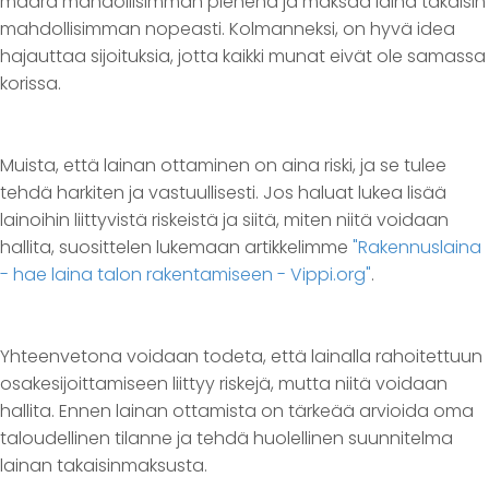
määrä mahdollisimman pienenä ja maksaa laina takaisin
mahdollisimman nopeasti. Kolmanneksi, on hyvä idea
hajauttaa sijoituksia, jotta kaikki munat eivät ole samassa
korissa.
Muista, että lainan ottaminen on aina riski, ja se tulee
tehdä harkiten ja vastuullisesti. Jos haluat lukea lisää
lainoihin liittyvistä riskeistä ja siitä, miten niitä voidaan
hallita, suosittelen lukemaan artikkelimme
"Rakennuslaina
- hae laina talon rakentamiseen - Vippi.org"
.
Yhteenvetona voidaan todeta, että lainalla rahoitettuun
osakesijoittamiseen liittyy riskejä, mutta niitä voidaan
hallita. Ennen lainan ottamista on tärkeää arvioida oma
taloudellinen tilanne ja tehdä huolellinen suunnitelma
lainan takaisinmaksusta.