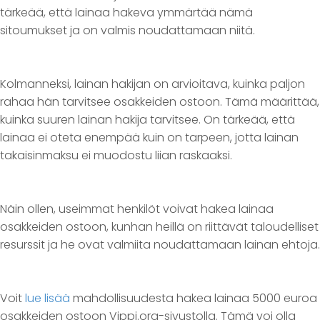
tärkeää, että lainaa hakeva ymmärtää nämä
sitoumukset ja on valmis noudattamaan niitä.
Kolmanneksi, lainan hakijan on arvioitava, kuinka paljon
rahaa hän tarvitsee osakkeiden ostoon. Tämä määrittää,
kuinka suuren lainan hakija tarvitsee. On tärkeää, että
lainaa ei oteta enempää kuin on tarpeen, jotta lainan
takaisinmaksu ei muodostu liian raskaaksi.
Näin ollen, useimmat henkilöt voivat hakea lainaa
osakkeiden ostoon, kunhan heillä on riittävät taloudelliset
resurssit ja he ovat valmiita noudattamaan lainan ehtoja.
Voit
lue lisää
mahdollisuudesta hakea lainaa 5000 euroa
osakkeiden ostoon Vippi.org-sivustolla. Tämä voi olla