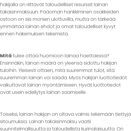
hakijalla on riittävät taloudelliset resurssit lainan
takaisinmaksuun. Pääoman hankkiminen osakkeiden
ostoon on siis monien ulottuvilla, mutta on tärkeää
ymmärtää lainan ehdot ja omat taloudelliset kyvyt
ennen hakemuksen tekemistä.
Mitä
tulee ottaa huomioon lainaa haettaessa?
Ensinnäkin, lainan määrä on yleensä sidottu hakijan
tuloihin. Yleisesti ottaen, mitä suuremmat tulot, sitä
suuremman lainan voi saada. Myös hakijan luottotiedot
vaikuttavat lainan myöntämiseen. Hyvät luottotiedot
ovat usein edellytys lainan saamiselle.
Toiseksi, lainan hakijan on oltava valmis tekemään tiettyjä
sitoumuksia. Lainan takaisinmaksu vaatii
suunnitelmallisuutta ja taloudellista kurinalaisuutta. On