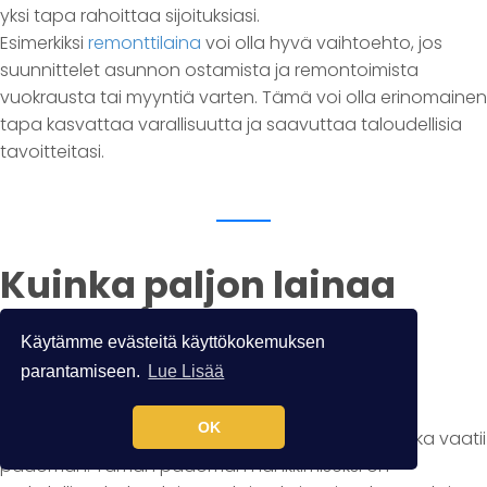
yksi tapa rahoittaa sijoituksiasi.
Esimerkiksi
remonttilaina
voi olla hyvä vaihtoehto, jos
suunnittelet asunnon ostamista ja remontoimista
vuokrausta tai myyntiä varten. Tämä voi olla erinomainen
tapa kasvattaa varallisuutta ja saavuttaa taloudellisia
tavoitteitasi.
Kuinka paljon lainaa
osakkeiden ostoon
Käytämme evästeitä käyttökokemuksen
kannattaa hakea?
parantamiseen.
Lue Lisää
OK
Osakkeiden ostaminen on sijoittamisen muoto, joka vaatii
pääoman. Tämän pääoman hankkimiseksi on