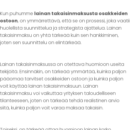
Kun puhumme
lainan takaisinmaksusta osakkeiden
ostoon
, on ymmärrettävä, että se on prosessi, joka vaatii
huolellista suunnittelua ja strategista ajattelua. Lainan
takaisinmaksu on yhtä tärkeää kuin sen hankkiminen,
joten sen suunnittelu on elintärkeää.
Lainan takaisinmaksussa on otettava huomioon useita
tekijöitä. Ensinnäkin, on tärkeää ymmärtää, kuinka paljon
pääomaa tarvitset osakkeiden ostoon ja kuinka paljon
voit käyttää lainan takaisinmaksuun. Lainan
takaisinmaksu voi vaikuttaa yrityksen taloudelliseen
tilanteeseen, joten on tärkeää tehdä realistinen arvio
siitä, kuinka paljon voit varaa maksaa takaisin.
Toiseksi, on tärkeää ottaa huomioon lainan korko.