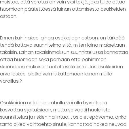
muistaa, että verotus on vain yksi tekijä, joka tulee ottaa
huomioon päätettäessä lainan ottamisesta osakkeiden
ostoon.
Ennen kuin hakee lainaa osakkeiden ostoon, on tärkeää
tehdä kattava suunnitelma siitä, miten laina maksetaan
takaisin. Lainan takaisinmaksun suunnittelussa kannattaa
ottaa huomioon sekä parhaan että pahimman
skenaarion mukaiset tuotot osakkeista. Jos osakkeiden
arvo laskee, oletko valmis kattamaan lainan muilla
varoillasi?
Osakkeiden osto lainarahalla voi olla hyvä tapa
kasvattaa sijoituksiaan, mutta se vaatii huolellista
suunnittelua ja riskien hallintaa. Jos olet epävarma, onko
tämä oikea vaihtoehto sinulle, kannattaa hakea neuvoa