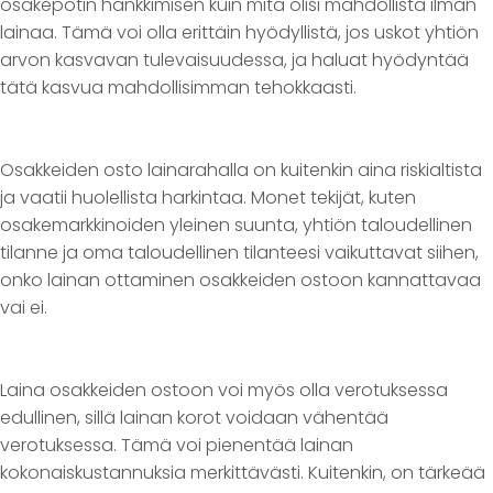
osakepotin hankkimisen kuin mitä olisi mahdollista ilman
lainaa. Tämä voi olla erittäin hyödyllistä, jos uskot yhtiön
arvon kasvavan tulevaisuudessa, ja haluat hyödyntää
tätä kasvua mahdollisimman tehokkaasti.
Osakkeiden osto lainarahalla on kuitenkin aina riskialtista
ja vaatii huolellista harkintaa. Monet tekijät, kuten
osakemarkkinoiden yleinen suunta, yhtiön taloudellinen
tilanne ja oma taloudellinen tilanteesi vaikuttavat siihen,
onko lainan ottaminen osakkeiden ostoon kannattavaa
vai ei.
Laina osakkeiden ostoon voi myös olla verotuksessa
edullinen, sillä lainan korot voidaan vähentää
verotuksessa. Tämä voi pienentää lainan
kokonaiskustannuksia merkittävästi. Kuitenkin, on tärkeää