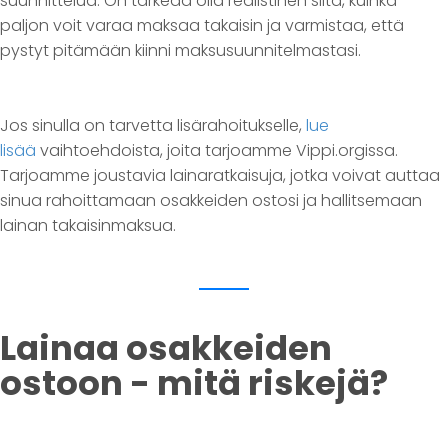
suunnittelua. On tärkeää olla realistinen siitä, kuinka
paljon voit varaa maksaa takaisin ja varmistaa, että
pystyt pitämään kiinni maksusuunnitelmastasi.
Jos sinulla on tarvetta lisärahoitukselle,
lue
lisää
vaihtoehdoista, joita tarjoamme Vippi.orgissa.
Tarjoamme joustavia lainaratkaisuja, jotka voivat auttaa
sinua rahoittamaan osakkeiden ostosi ja hallitsemaan
lainan takaisinmaksua.
Lainaa osakkeiden
ostoon - mitä riskejä?