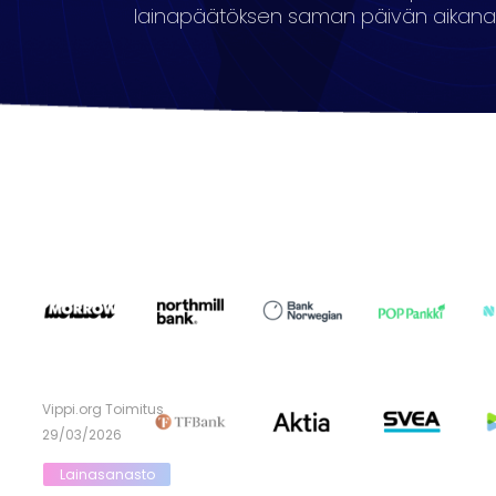
lainapäätöksen saman päivän aikana
Vippi.org Toimitus
29/03/2026
Lainasanasto