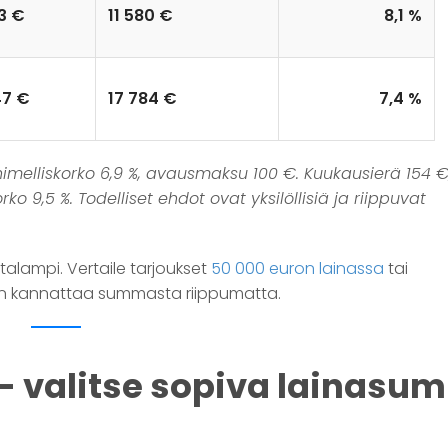
3 €
11 580 €
8,1 %
47 €
17 784 €
7,4 %
nimelliskorko 6,9 %, avausmaksu 100 €. Kuukausierä 154 €
o 9,5 %. Todelliset ehdot ovat yksilöllisiä ja riippuvat
alampi. Vertaile tarjoukset
50 000 euron lainassa
tai
nen kannattaa summasta riippumatta.
n - valitse sopiva lainas