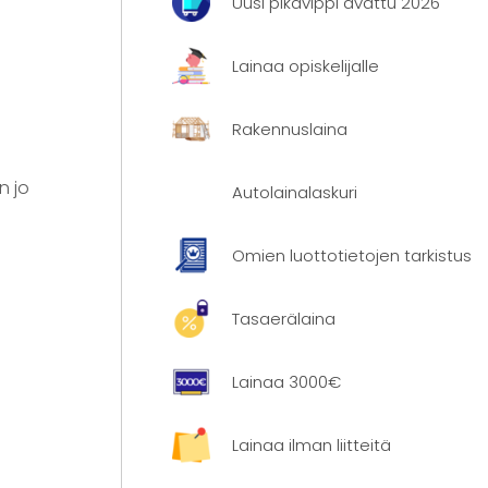
Uusi pikavippi avattu 2026
Lainaa opiskelijalle
Rakennuslaina
n jo
Autolainalaskuri
Omien luottotietojen tarkistus
Tasaerälaina
Lainaa 3000€
Lainaa ilman liitteitä