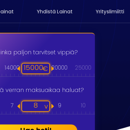
Lainat
Yhdistä Lainat
Yrityslimiitti
inka paljon tarvitset vippiä?
15000
14000
20000
25000
30000
40
€
kä verran maksuaikaa haluat?
8
7
9
10
11
v