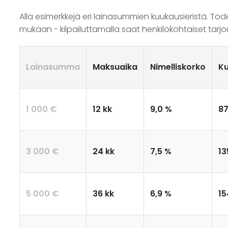
Alla esimerkkejä eri lainasummien kuukausieristä. Tod
mukaan - kilpailuttamalla saat henkilökohtaiset tarjo
Lainasumma
Maksuaika
Nimelliskorko
Ku
1 000 €
12 kk
9,0 %
87
3 000 €
24 kk
7,5 %
13
5 000 €
36 kk
6,9 %
15