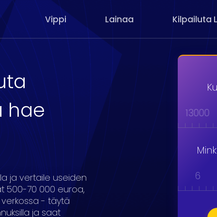
Vippi
Lainaa
Kilpailuta 
luta
Ku
a hae
000
9000
10000
11000
12000
13000
Min
1
2
3
4
5
6
la ja vertaile useiden
at 500-70 000 euroa,
 verkossa - täytä
uksilla ja saat