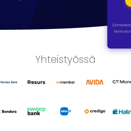
.
Esimerkki
tilinhoit
Yhteistyössä