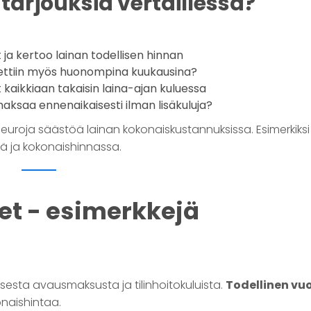
tarjouksia vertaillessa?
t ja kertoo lainan todellisen hinnan
ettiin myös huonompina kuukausina?
kaikkiaan takaisin laina-ajan kuluessa
maksaa ennenaikaisesti ilman lisäkuluja?
a euroja säästöä lainan kokonaiskustannuksissa. Esimerkiks
ä ja kokonaishinnassa.
et - esimerkkejä
sesta avausmaksusta ja tilinhoitokuluista.
Todellinen vu
onaishintaa.