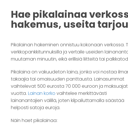
Hae pikalainaa verkoss
hakemus, useita tarjo
Pikalainan hakeminen onnistuu kokonaan verkossa. T
verkkopankkitunnuksilla ja vertaile useiden lainananta
muutaman minuutin, eikä erillisiä liitteitä tai palkkatod
Pikalaina on vakuudeton laina, jonka voi nostaa ilma
takaajia tai omaisuuden panttausta. Lainasummat
vaihtelevat 500 eurosta 70 000 euroon ja maksuajat
vuotta.
Lainan korko
vaihtelee merkittävästi
lainanantajien välillä, joten kilpailuttamalla säästää
helposti satoja euroja.
Näin haet pikalainaa: