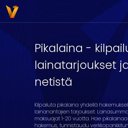
Pikalaina - kilpai
lainatarjoukset j
3000
4000
5000
6000
7000
8
netistä
16
17
18
19
20
Kilpailuta pikalaina yhdellä hakemuksel
lainanantajien tarjoukset. Lainasumm
maksuajat 1-20 vuotta. Hae pikalainaa
hakemus, tunnistaudu verkkopankkitunn