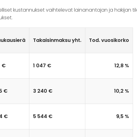
elliset kustannukset vaihtelevat lainanantajan ja hakijan t
ukset.
ukausierä
Takaisinmaksu yht.
Tod. vuosikorko
 €
1 047 €
12,8 %
5 €
3 240 €
10,2 %
4 €
5 544 €
9,5 %