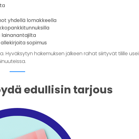
ta
enot yhdellä lomakkeella
kkopankkitunnuksilla
 lainanantajilta
 allekirjoita sopimus
 Hyväksytyn hakemuksen jälkeen rahat siirtyvät tilille usei
inuuteissa.
öydä edullisin tarjous