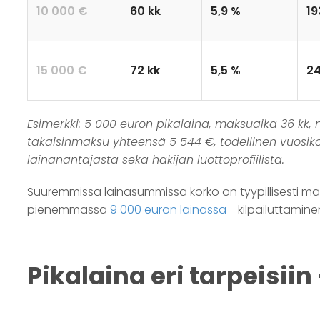
10 000 €
60 kk
5,9 %
19
15 000 €
72 kk
5,5 %
2
Esimerkki: 5 000 euron pikalaina, maksuaika 36 kk, 
takaisinmaksu yhteensä 5 544 €, todellinen vuosikork
lainanantajasta sekä hakijan luottoprofiilista.
Suuremmissa lainasummissa korko on tyypillisesti mat
pienemmässä
9 000 euron lainassa
- kilpailuttami
Pikalaina eri tarpeisii