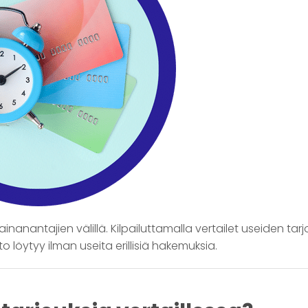
inanantajien välillä. Kilpailuttamalla vertailet useiden tarj
o löytyy ilman useita erillisiä hakemuksia.