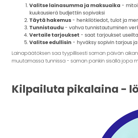
Valitse lainasumma ja maksuaika
- mitoi
kuukausierä budjettiin sopivaksi
Täytä hakemus
- henkilötiedot, tulot ja m
Tunnistaudu
- vahva tunnistautuminen ver
Vertaile tarjoukset
- saat tarjoukset useilta
Valitse edullisin
- hyväksy sopivin tarjous ja
Lainapäätöksen saa tyypillisesti saman päivän aikana.
muutamassa tunnissa - saman pankin sisällä jopa m
Kilpailuta pikalaina - l