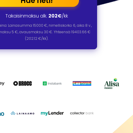
Hae heti!
Takaisinmaksu alk.
202€
/kk
laina: Lainasumma
15000
€, nimelliskorko
6
, aika
8
v.,
omaksu 5 €, avausmaksu 30 €. Yhteensä
19403.66
€
(
202.12
€/kk).