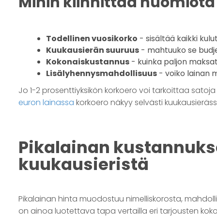
Mihin kiinnittää huomiota 
Todellinen vuosikorko
- sisältää kaikki kulu
Kuukausierän suuruus
- mahtuuko se budj
Kokonaiskustannus
- kuinka paljon maksat 
Lisälyhennysmahdollisuus
- voiko lainan 
Jo 1-2 prosenttiyksikön korkoero voi tarkoittaa satoj
euron lainassa
korkoero näkyy selvästi kuukausieräss
Pikalainan kustannuks
kuukausieristä
Pikalainan hinta muodostuu nimelliskorosta, mahdolli
on ainoa luotettava tapa vertailla eri tarjousten kok