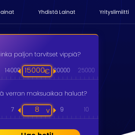
Lainat
Yhdistä Lainat
Yrityslimiitti
inka paljon tarvitset vippiä?
15000
14000
20000
25000
30000
40
€
kä verran maksuaikaa haluat?
8
7
9
10
11
v