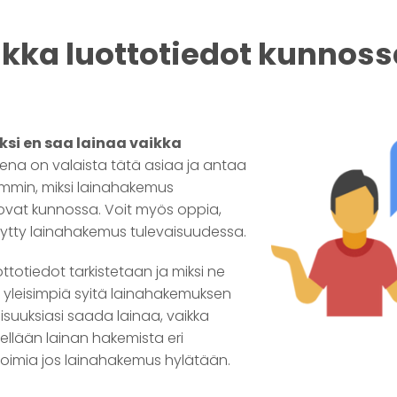
ikka luottotiedot kunnoss
ksi en saa lainaa vaikka
teena on valaista tätä asiaa ja antaa
emmin, miksi lainahakemus
 ovat kunnossa. Voit myös oppia,
ytty lainahakemus tulevaisuudessa.
ttotiedot tarkistetaan ja miksi ne
 yleisimpiä syitä lainahakemuksen
suuksiasi saada lainaa, vaikka
itellään lainan hakemista eri
 toimia jos lainahakemus hylätään.