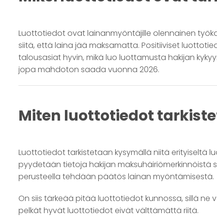
Luottotiedot ovat lainanmyöntäjille olennainen työka
siitä, että laina jää maksamatta. Positiiviset luottot
talousasiat hyvin, mikä luo luottamusta hakijan kyky
jopa mahdoton saada vuonna 2026.
Miten luottotiedot tarkist
Luottotiedot tarkistetaan kysymällä niitä erityiseltä l
pyydetään tietoja hakijan maksuhäiriömerkinnöistä 
perusteella tehdään päätös lainan myöntämisestä.
On siis tärkeää pitää luottotiedot kunnossa, sillä ne 
pelkät hyvät luottotiedot eivät välttämättä riitä.