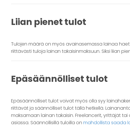
Liian pienet tulot
Tulojen määrä on myös avainasemassa lainaa haetta
riittävästi tuloja lainan takaisinmaksuun. Siksi liian
Epäsäännölliset tulot
Epäsäännölliset tulot voivat myös olla syy lainahake
riittävät ja säännölliset tulot tällä hetkellä. Lainana
maksamaan lainan takaisin. Freelancerit, yrittäjät ta
asiassa. Säännöllisillä tuloilla on
mahdollista saada l