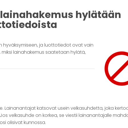
i lainahakemus hylätään
ttotiedoista
en hyväksymiseen, ja luottotiedot ovat vain
tä, miksi lainahakemus saatetaan hylätä,
de. Lainanantajat katsovat usein velkasuhdetta, joka kerto
Jos velkasuhde on korkea, se viestii lainanantajalle mahdo
osi olisivat kunnossa.