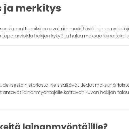
s ja merkitys
ssia, mutta miksi ne ovat niin merkittäviä lainanmyöntäji
tapa arvioida hakijan kykyä ja halua maksaa laina takaisi
udellisesta historiasta. Ne sisältävät tiedot maksuhäiriöistä
dot antavat lainanmyöntäjälle kattavan kuvan hakijan talou
rkeitä lainanmyöntäjille?