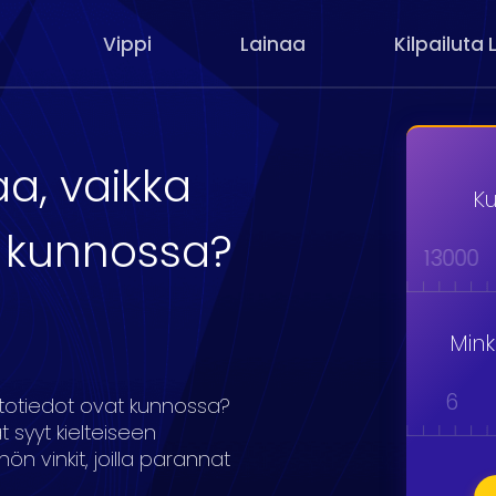
Vippi
Lainaa
Kilpailuta 
aa, vaikka
Ku
t kunnossa?
000
9000
10000
11000
12000
13000
Min
1
2
3
4
5
6
uottotiedot ovat kunnossa?
 syyt kielteiseen
 vinkit, joilla parannat