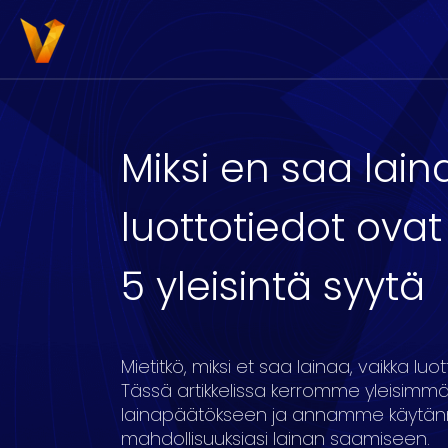
Miksi en saa lain
luottotiedot ova
3000
4000
5000
6000
7000
8
5 yleisintä syytä
16
17
18
19
20
Mietitkö, miksi et saa lainaa, vaikka l
Tässä artikkelissa kerromme yleisimmät
lainapäätökseen ja annamme käytännön
mahdollisuuksiasi lainan saamiseen.