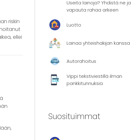
Useita lainoja? Yhdistä ne ja
vapauta rahaa arkeen
an riskin
Luotto
 hoitanut
kea, ellei
Lainaa yhteishakijan kanssa
Autorahoitus
Vippi tekstiviestillä ilman
pankkitunnuksia
tä
män
Suosituimmat
dään,