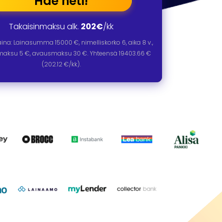
Hae heti!
Takaisinmaksu alk.
202€
/kk
laina: Lainasumma
15000
€, nimelliskorko
6
, aika
8
v.,
omaksu 5 €, avausmaksu 30 €. Yhteensä
19403.66
€
(
202.12
€/kk).