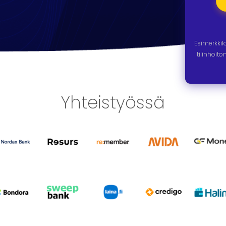
Esimerkki
tilinhoit
Yhteistyössä