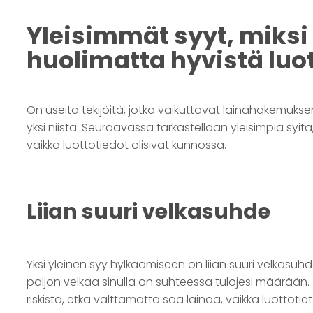
Yleisimmät syyt, miks
huolimatta hyvistä luo
On useita tekijöitä, jotka vaikuttavat lainahakemuks
yksi niistä. Seuraavassa tarkastellaan yleisimpiä syi
vaikka luottotiedot olisivat kunnossa.
Liian suuri velkasuhde
Yksi yleinen syy hylkäämiseen on liian suuri velkasuh
paljon velkaa sinulla on suhteessa tulojesi määrään. 
riskistä, etkä välttämättä saa lainaa, vaikka luottotiet