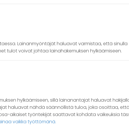
essa. Lainanmyöntäjät haluavat varmistaa, että sinulla
 pienet tulot voivat johtaa lainahakemuksen hylkäämiseen.
muksen hylkäämiseen, sillä lainanantajat haluavat hakijal
ntajat haluavat nähdä säännöllistä tuloa, joka osoittaa, ett
i osa-aikaiset työntekijät saattavat kohdata vaikeuksia tä
ainaa vaikka työttömänä.