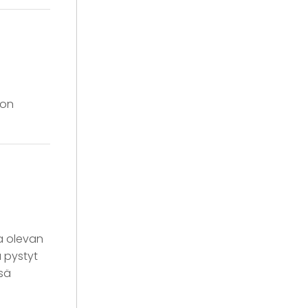
 on
la olevan
ä pystyt
ssä