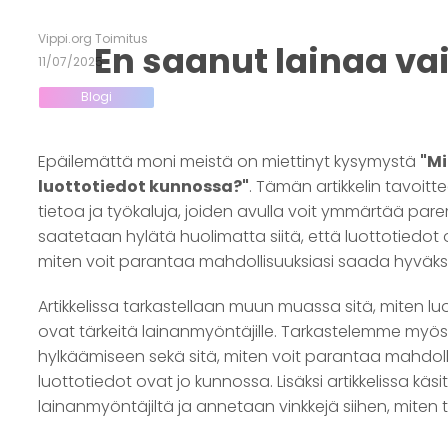
Vippi.org Toimitus
En saanut lainaa va
11/07/2025
Blogi
Epäilemättä moni meistä on miettinyt kysymystä
"Mi
luottotiedot kunnossa?"
. Tämän artikkelin tavoit
tietoa ja työkaluja, joiden avulla voit ymmärtää par
saatetaan hylätä huolimatta siitä, että luottotiedot
miten voit parantaa mahdollisuuksiasi saada hyväks
Artikkelissa tarkastellaan muun muassa sitä, miten luo
ovat tärkeitä lainanmyöntäjille. Tarkastelemme myös
hylkäämiseen sekä sitä, miten voit parantaa mahdolli
luottotiedot ovat jo kunnossa. Lisäksi artikkelissa käs
lainanmyöntäjiltä ja annetaan vinkkejä siihen, miten