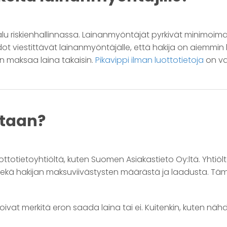
lu riskienhallinnassa. Lainanmyöntäjät pyrkivät minimoima
iedot viestittävät lainanmyöntäjälle, että hakija on aiemmin
yn maksaa laina takaisin.
Pikavippi ilman luottotietoja
on vai
etaan?
uottotietoyhtiöltä, kuten Suomen Asiakastieto Oy:ltä. Yhtiöl
sekä hakijan maksuviivästysten määrästä ja laadusta. Tä
voivat merkitä eron saada laina tai ei. Kuitenkin, kuten näh