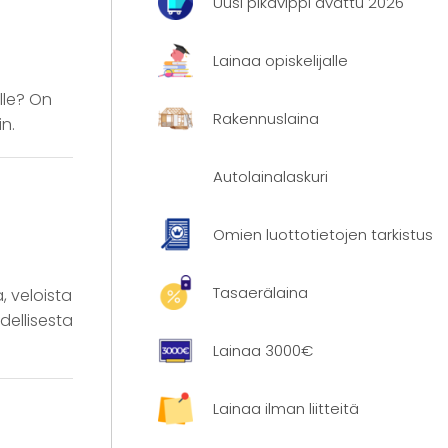
Uusi pikavippi avattu 2026
Lainaa opiskelijalle
lle? On
Rakennuslaina
n.
Autolainalaskuri
Omien luottotietojen tarkistus
Tasaerälaina
, veloista
dellisesta
Lainaa 3000€
Lainaa ilman liitteitä