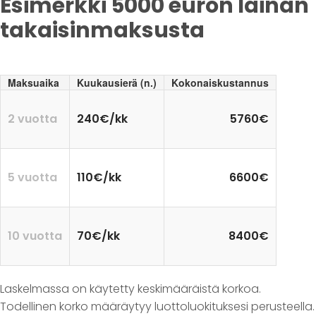
Esimerkki 5000 euron lainan
takaisinmaksusta
Maksuaika
Kuukausierä (n.)
Kokonaiskustannus
2 vuotta
240€/kk
5760€
5 vuotta
110€/kk
6600€
10 vuotta
70€/kk
8400€
Laskelmassa on käytetty keskimääräistä korkoa.
Todellinen korko määräytyy luottoluokituksesi perusteella.