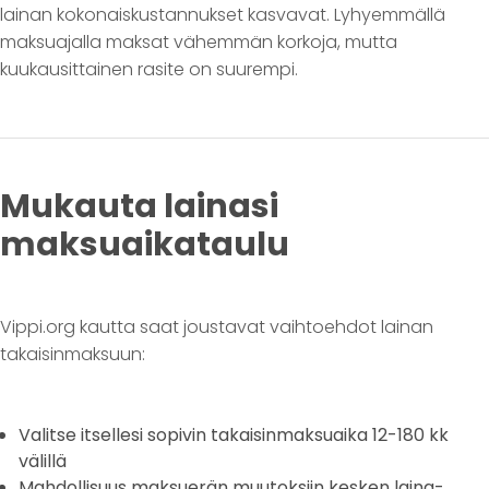
lainan kokonaiskustannukset kasvavat. Lyhyemmällä
maksuajalla maksat vähemmän korkoja, mutta
kuukausittainen rasite on suurempi.
Mukauta lainasi
maksuaikataulu
Vippi.org kautta saat joustavat vaihtoehdot lainan
takaisinmaksuun:
Valitse itsellesi sopivin takaisinmaksuaika 12-180 kk
välillä
Mahdollisuus maksuerän muutoksiin kesken laina-