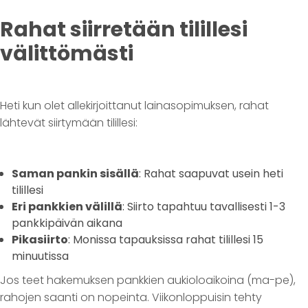
Rahat siirretään tilillesi
välittömästi
Heti kun olet allekirjoittanut lainasopimuksen, rahat
lähtevät siirtymään tilillesi:
Saman pankin sisällä
: Rahat saapuvat usein heti
tilillesi
Eri pankkien välillä
: Siirto tapahtuu tavallisesti 1-3
pankkipäivän aikana
Pikasiirto
: Monissa tapauksissa rahat tilillesi 15
minuutissa
Jos teet hakemuksen pankkien aukioloaikoina (ma-pe),
rahojen saanti on nopeinta. Viikonloppuisin tehty