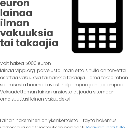
euron
lainaa
ilman
vakuuksia
tai takaajia
Voit hakea 5000 euron
lainaa Vippi.org-palvelusta ilman että sinulla on tarvetta
asettaa vakuuksia tai hankkia takaajia. Tämä tekee rahan
saamisesta huomattavasti helpompaa ja nopeampaa.
Vakuudettoman lainan ansiosta et joudu sitomaan
omaisuuttasi lainan vakuudeksi.
Lainan hakeminen on yksinkertaista - täytä hakemus
verkossa ja saat vastauksen nopeasti.
Pikavippi heti tilille