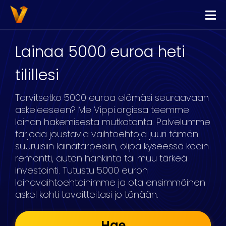
Vippi
Lainaa
Lainaa 5000 euroa heti
Kilpailuta Lainat
tilillesi
Yhdistä Lainat
Tarvitsetko 5000 euroa elämäsi seuraavaan
Yrityslimiitti
askeleeseen? Me Vippi.orgissa teemme
lainan hakemisesta mutkatonta. Palvelumme
tarjoaa joustavia vaihtoehtoja juuri tämän
suuruisiin lainatarpeisiin, olipa kyseessä kodin
remontti, auton hankinta tai muu tärkeä
investointi. Tutustu 5000 euron
lainavaihtoehtoihimme ja ota ensimmäinen
askel kohti tavoitteitasi jo tänään.
Hae