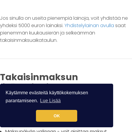
Jos sinulla on useita pienempiä lainoja, voit yhdistää ne
yhdeksi 5000 euron lainaksi.
Yhdistelylainan avulla
saat
pienemmän kuukausierän ja selkeämmän
takaisinmaksuaikataulun.
Takaisinmaksun
lisäominaisuudet
Käytämme evästeitä käyttökokemuksen
parantamiseen.
Lue Lisää
Lainan maksaminen meiltä sisältää myös:
OK
Maksupäivän valinnan - voit ajoittaa maksut