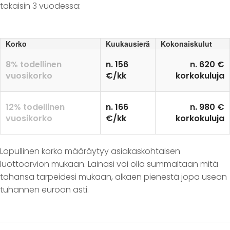
takaisin 3 vuodessa:
Korko
Kuukausierä
Kokonaiskulut
8% todellinen
n. 156
n. 620 €
vuosikorko
€/kk
korkokuluja
12% todellinen
n. 166
n. 980 €
vuosikorko
€/kk
korkokuluja
Lopullinen korko määräytyy asiakaskohtaisen
luottoarvion mukaan. Lainasi voi olla summaltaan mitä
tahansa tarpeidesi mukaan, alkaen pienestä jopa usean
tuhannen euroon asti.