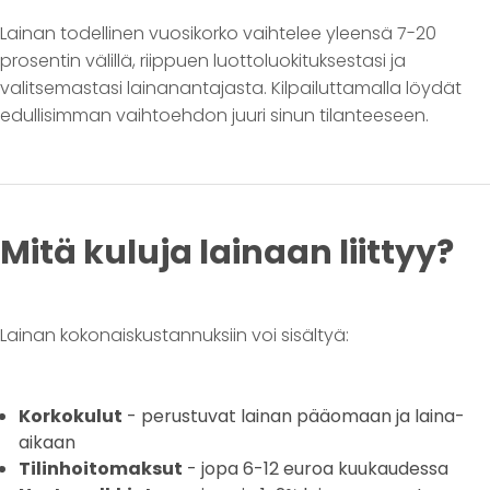
Lainan todellinen vuosikorko vaihtelee yleensä 7-20
prosentin välillä, riippuen luottoluokituksestasi ja
valitsemastasi lainanantajasta. Kilpailuttamalla löydät
edullisimman vaihtoehdon juuri sinun tilanteeseen.
Mitä kuluja lainaan liittyy?
Lainan kokonaiskustannuksiin voi sisältyä:
Korkokulut
- perustuvat lainan pääomaan ja laina-
aikaan
Tilinhoitomaksut
- jopa 6-12 euroa kuukaudessa