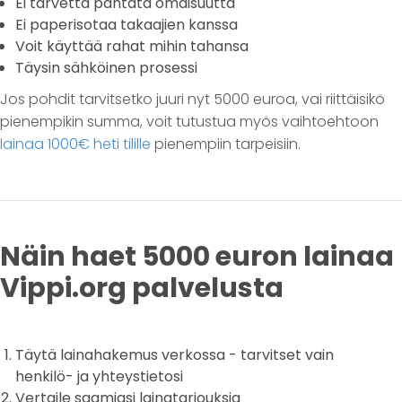
Ei tarvetta pantata omaisuutta
Ei paperisotaa takaajien kanssa
Voit käyttää rahat mihin tahansa
Täysin sähköinen prosessi
Jos pohdit tarvitsetko juuri nyt 5000 euroa, vai riittäisikö
pienempikin summa, voit tutustua myös vaihtoehtoon
lainaa 1000€ heti tilille
pienempiin tarpeisiin.
Näin haet 5000 euron lainaa
Vippi.org palvelusta
Täytä lainahakemus verkossa - tarvitset vain
henkilö- ja yhteystietosi
Vertaile saamiasi lainatarjouksia