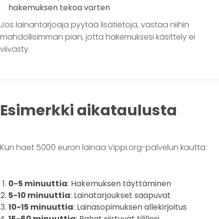
hakemuksen tekoa varten
Jos lainantarjoaja pyytää lisätietoja, vastaa niihin
mahdollisimman pian, jotta hakemuksesi käsittely ei
viivästy.
Esimerkki aikataulusta
Kun haet 5000 euron lainaa Vippi.org-palvelun kautta:
0-5 minuuttia
: Hakemuksen täyttäminen
5-10 minuuttia
: Lainatarjoukset saapuvat
10-15 minuuttia
: Lainasopimuksen allekirjoitus
15-60 minuuttia
: Rahat siirtyvät tilillesi