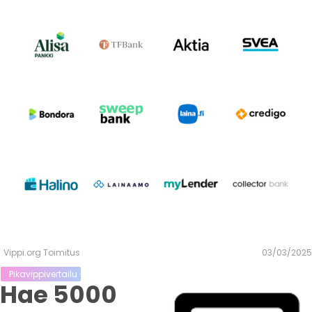
Vippi.org Toimitus
03/03/2025
Pikavippivertailu - Vertaa Vippi.org lainoja kilpailijoihin
Hae 5000