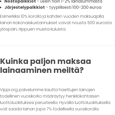
Nostopalkkiot
- usein noin 1-2% lainasummasta
Järjestelypalkkiot
- tyypillisesti 100-200 euroa
Esimerkiksi 10% korolla ja kahden vuoden maksuajalla
lainan kokonaiskustannukset voivat nousta 500 eurosta
ylöspäin, riippuen muista kuluista.
Kuinka paljon maksaa
lainaaminen meiltä?
Vippi.org palvelumme kautta haettujen lainojen
todellinen vuosikorko määräytyy henkilökohtaisen
luottoluokituksesi perusteella. Hyvällä luottoluokituksella
voit saada lainan jopa 7% todellisella vuosikorolla.