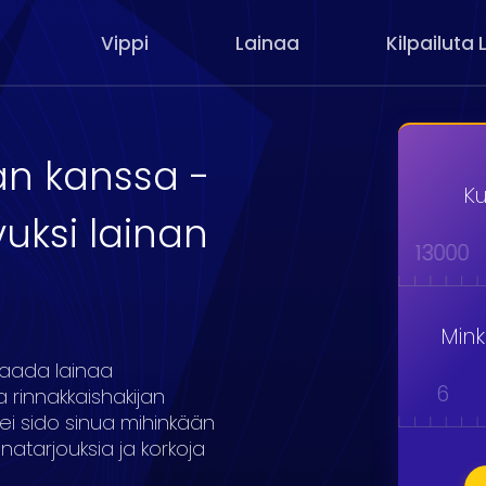
Vippi
Lainaa
Kilpailuta 
an kanssa -
Ku
vuksi lainan
000
9000
10000
11000
12000
13000
Min
 saada lainaa
1
2
3
4
5
6
 rinnakkaishakijan
ei sido sinua mihinkään
atarjouksia ja korkoja