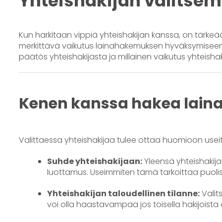
Yhteishakijan valitse
Kun harkitaan vippiä yhteishakijan kanssa, on tärkeää 
merkittävä vaikutus lainahakemuksen hyväksymiseen 
päätös yhteishakijasta ja millainen vaikutus yhteishaki
Kenen kanssa hakea lain
Valittaessa yhteishakijaa tulee ottaa huomioon useita
Suhde yhteishakijaan:
Yleensä yhteishakija
luottamus. Useimmiten tämä tarkoittaa puoliso
Yhteishakijan taloudellinen tilanne:
Valit
voi olla haastavampaa jos toisella hakijoista 