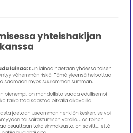
misessa yhteishakijan
kanssa
da lainaa:
Kun lainaa haetaan yhdessä toisen
 syntyy vähemmän riskiä. Tämä yleensä helpottaa
uttaa saamaan myös suuremman summan.
 on pienempi, on mahdollista saada edullisempi
rko tarkoittaa säästöä pitkällä aikavälillä.
nasta jaetaan useamman henkilön kesken, se voi
ömyyden tai sairastumisen varalle. Jos toinen
aa osuuttaan takaisinmaksusta, on sovittu, että
 hakija huolehtii siitä.