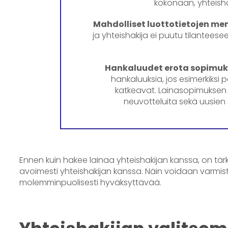
kokonaan, yhteisha
Mahdolliset luottotietojen me
ja yhteishakija ei puutu tilanteese
Hankaluudet erota sopimuk
hankaluuksia, jos esimerkiksi 
katkeavat. Lainasopimuksen 
neuvotteluita sekä uusien
Ennen kuin hakee lainaa yhteishakijan kanssa, on tärk
avoimesti yhteishakijan kanssa. Näin voidaan varmis
molemminpuolisesti hyväksyttävää.