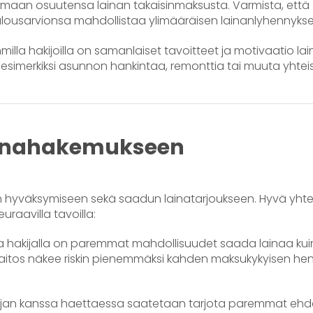
amaan osuutensa lainan takaisinmaksusta. Varmista, että
 talousarvionsa mahdollistaa ylimääräisen lainanlyhennykse
lla hakijoilla on samanlaiset tavoitteet ja motivaatio la
esimerkiksi asunnon hankintaa, remonttia tai muuta yhtei
lainahakemukseen
n hyväksymiseen sekä saadun lainatarjoukseen. Hyvä yhte
raavilla tavoilla:
a hakijalla on paremmat mahdollisuudet saada lainaa kui
tuslaitos näkee riskin pienemmäksi kahden maksukykyisen hen
ijan kanssa haettaessa saatetaan tarjota paremmat ehdo