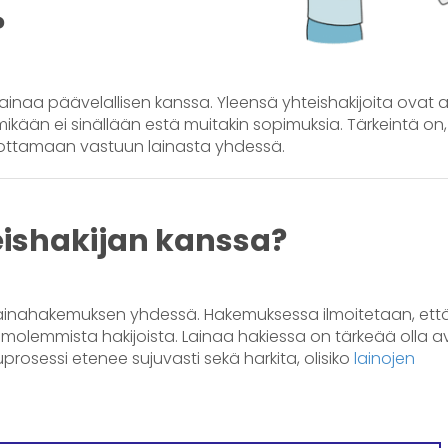
?
inaa päävelallisen kanssa. Yleensä yhteishakijoita ovat a
ikään ei sinällään estä muitakin sopimuksia. Tärkeintä on,
a ottamaan vastuun lainasta yhdessä.
eishakijan kanssa?
 lainahakemuksen yhdessä. Hakemuksessa ilmoitetaan, että
olemmista hakijoista. Lainaa hakiessa on tärkeää olla av
uprosessi etenee sujuvasti sekä harkita, olisiko
lainojen