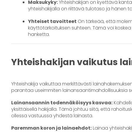
Maksukyky:
Yhteishakijan on kyettävä kant
yhteishakijalla on riittävä tulotaso ja hänen
Yhteiset tavoitteet
On tärkeää, että molemmi
käyttötarkoituksen suhteen. Tämä voi koskea 
hanketta.
Yhteishakijan vaikutus 
Yhteishakija vaikuttaa merkittävästi lainahakemukse
parantaa useimmiten lainansaantimahdollisuuksia seu
Lainansaannin todennäköisyys kasvaa:
Kahdell
yksittäisellä hakijalla. Tämä johtuu siitä, että rahoi
ollessa vastuussa yhdestä lainasta.
Paremman koron ja lainaehdot:
Lainaa yhteishak