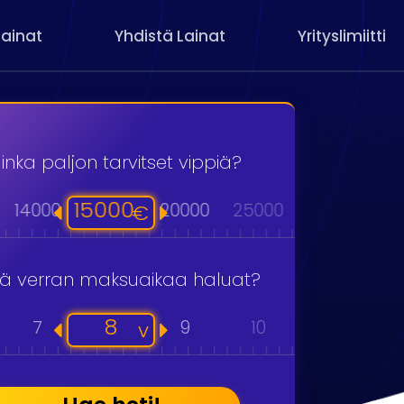
Lainat
Yhdistä Lainat
Yrityslimiitti
inka paljon tarvitset vippiä?
15000
14000
20000
25000
30000
40
€
kä verran maksuaikaa haluat?
8
7
9
10
11
v