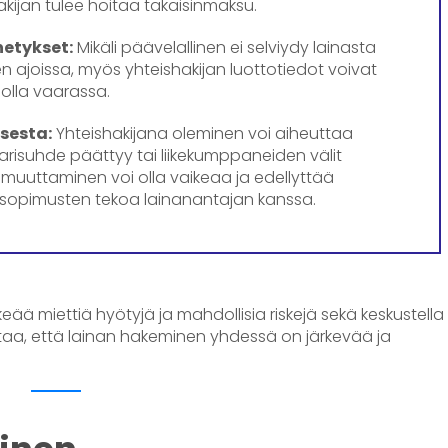
kijan tulee hoitaa takaisinmaksu.
netykset:
Mikäli päävelallinen ei selviydy lainasta
en ajoissa, myös yhteishakijan luottotiedot voivat
olla vaarassa.
sesta:
Yhteishakijana oleminen voi aiheuttaa
parisuhde päättyy tai liikekumppaneiden välit
muuttaminen voi olla vaikeaa ja edellyttää
 sopimusten tekoa lainanantajan kanssa.
eää miettiä hyötyjä ja mahdollisia riskejä sekä keskustella
taa, että lainan hakeminen yhdessä on järkevää ja