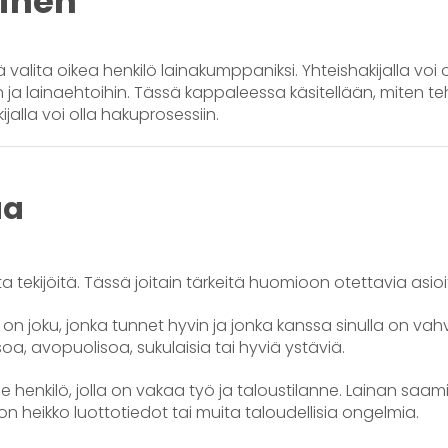
minen
valita oikea henkilö lainakumppaniksi. Yhteishakijalla voi o
ja lainaehtoihin. Tässä kappaleessa käsitellään, miten t
jalla voi olla hakuprosessiin.
aa
 tekijöitä. Tässä joitain tärkeitä huomioon otettavia asioi
 on joku, jonka tunnet hyvin ja jonka kanssa sinulla on vah
a, avopuolisoa, sukulaisia tai hyviä ystäviä.
se henkilö, jolla on vakaa työ ja taloustilanne. Lainan saa
on heikko luottotiedot tai muita taloudellisia ongelmia.