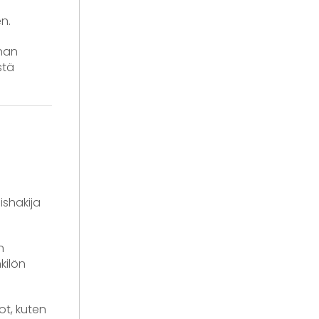
n.
inan
stä
ishakija
n
kilön
t, kuten