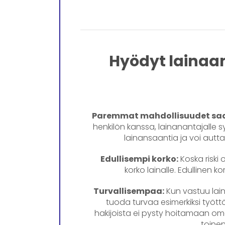
Hyödyt lainaa
Paremmat mahdollisuudet saa
henkilön kanssa, lainanantajalle
lainansaantia ja voi a
Edullisempi korko:
Koska riski
korko lainalle. Edullinen ko
Turvallisempaa:
Kun vastuu lai
tuoda turvaa esimerkiksi tyött
hakijoista ei pysty hoitamaan om
toinen