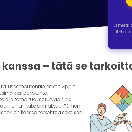
Esimerkki
tilinhoit
 kanssa – tätä se tarkoitt
i tai useampi henkilö hakee vippiä
esimerkiksi pariskunta,
ajalle tämä tuo lisäturvaa siinä
tamaan lainan takaisinmaksua. Tämän
ishakijan kanssa tarkoittaa sekä sen