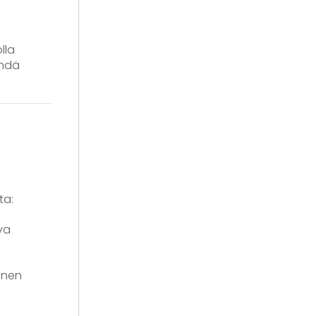
lla
ehdä
ta:
va
minen