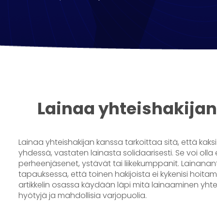
Lainaa yhteishakijan
Lainaa yhteishakijan kanssa tarkoittaa sitä, että kaks
yhdessä, vastaten lainasta solidaarisesti. Se voi olla 
perheenjäsenet, ystävät tai liikekumppanit. Lainanant
tapauksessa, että toinen hakijoista ei kykenisi hoi
artikkelin osassa käydään läpi mitä lainaaminen yhte
hyötyjä ja mahdollisia varjopuolia.