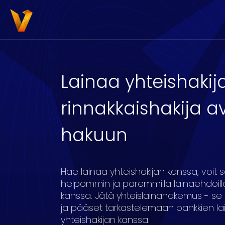
Lainaa yhteishakij
rinnakkaishakija a
3000
4000
5000
6000
7000
8
hakuun
Hae lainaa yhteishakijan kanssa, voit
16
17
18
19
20
helpommin ja paremmilla lainaehdoilla
kanssa. Jätä yhteislainahakemus - se 
ja pääset tarkastelemaan pankkien lain
yhteishakijan kanssa.