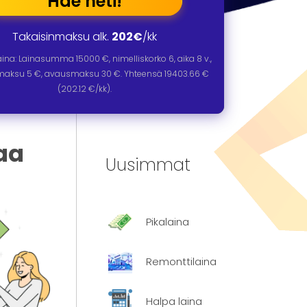
Hae heti!
Takaisinmaksu alk.
202€
/kk
laina: Lainasumma
15000
€, nimelliskorko
6
, aika
8
v.,
omaksu 5 €, avausmaksu 30 €. Yhteensä
19403.66
€
(
202.12
€/kk).
aa
Uusimmat
Pikalaina
Remonttilaina
Halpa laina