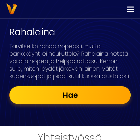
Vippi
Lainaa
Rahalaina
Kilpailuta Lainat
Tarvitsetko rahaa nopeasti, mutta
Yhdistä Lainat
pankkikäynti ei houkuttele? Rahalaina netistä
voi olla nopea ja helppo ratkaisu. Kerron
Yrityslimiitti
sulle, miten löydät järkevän lainan, vältät
sudenkuopat ja pidät kulut kurissa alusta asti.
Hae
Yhteistyössä