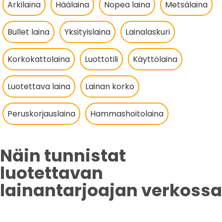
Arkilaina
Häälaina
Nopea laina
Metsälaina
Bullet laina
Yksityislaina
Lainalaskuri
Korkokattolaina
Luottotili
Käyttölaina
Luotettava laina
Lainan korko
Peruskorjauslaina
Hammashoitolaina
Näin tunnistat
luotettavan
lainantarjoajan verkossa