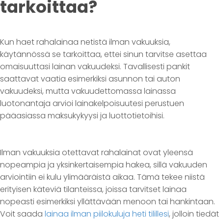
tarkoittaa?
Kun haet rahalainaa netistä ilman vakuuksia,
käytännössä se tarkoittaa, ettei sinun tarvitse asettaa
omaisuuttasi lainan vakuudeksi. Tavallisesti pankit
saattavat vaatia esimerkiksi asunnon tai auton
vakuudeksi, mutta vakuudettomassa lainassa
luotonantaja arvioi lainakelpoisuutesi perustuen
pääasiassa maksukykyysi ja luottotietoihisi.
Ilman vakuuksia otettavat rahalainat ovat yleensä
nopeampia ja yksinkertaisempia hakea, sillä vakuuden
arviointiin ei kulu ylimääräistä aikaa. Tämä tekee niistä
erityisen käteviä tilanteissa, joissa tarvitset lainaa
nopeasti esimerkiksi yllättävään menoon tai hankintaan.
Voit saada
lainaa ilman piilokuluja heti tilillesi
, jolloin tiedät