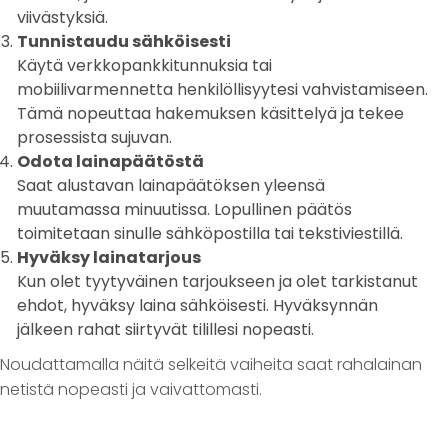
viivästyksiä.
Tunnistaudu sähköisesti
Käytä verkkopankkitunnuksia tai
mobiilivarmennetta henkilöllisyytesi vahvistamiseen.
Tämä nopeuttaa hakemuksen käsittelyä ja tekee
prosessista sujuvan.
Odota lainapäätöstä
Saat alustavan lainapäätöksen yleensä
muutamassa minuutissa. Lopullinen päätös
toimitetaan sinulle sähköpostilla tai tekstiviestillä.
Hyväksy lainatarjous
Kun olet tyytyväinen tarjoukseen ja olet tarkistanut
ehdot, hyväksy laina sähköisesti. Hyväksynnän
jälkeen rahat siirtyvät tilillesi nopeasti.
Noudattamalla näitä selkeitä vaiheita saat rahalainan
netistä nopeasti ja vaivattomasti.