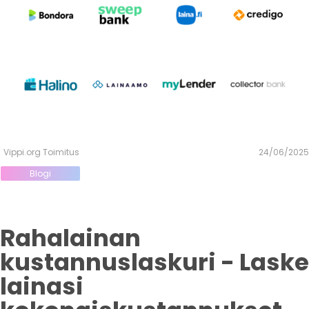
Vippi.org Toimitus
24/06/2025
Blogi
Rahalainan
kustannuslaskuri - Laske
lainasi