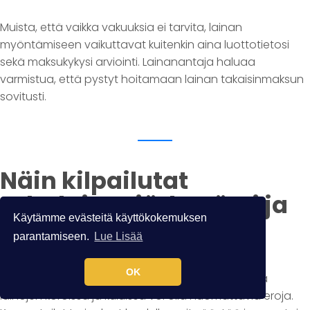
Muista, että vaikka vakuuksia ei tarvita, lainan
myöntämiseen vaikuttavat kuitenkin aina luottotietosi
sekä maksukykysi arviointi. Lainanantaja haluaa
varmistua, että pystyt hoitamaan lainan takaisinmaksun
sovitusti.
Näin kilpailutat
rahalainat järkevästi ja
Käytämme evästeitä käyttökokemuksen
säästät selvää rahaa
parantamiseen.
Lue Lisää
OK
Rahalaina netistä kannattaa aina kilpailuttaa, sillä
lainojen koroissa ja kuluissa voi olla huomattavia eroja.