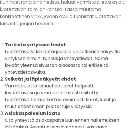
Kun haet rahalaina netistä, haluat varmistaa, että asioit
luotettavan toimijan kanssa. Tässä muutama
konkreettinen vinkki, joiden avulla tunnistat luotettavan
lainantarjoajan helposti:
Tarkista yrityksen tiedot
Luotettavalla lainantarjoajalla on selkeästi näkyvillä
yrityksen nimi, Y-tunnus ja yhteystiedot. Nämä
löydät yleensä sivuston alaosasta tai erilliseltä
yhteystietosivulta.
Selkeät ja läpinäkyvät ehdot
Varmista, että lainaehdot ovat helposti
löydettävissä ja ymmärrettävästi esitetty.
Luotettava toimija kertoo avoimesti korot, kulut ja
muut ehdot ilman piilotettuja yllätyksiä.
Asiakaspalvelun laatu
Ota yhteyttä asiakaspalveluun ennen hakemuksen
jättämistä. Asiantunteva ja nopeasti vastaava