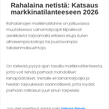
Rahalaina netistä: Katsaus
markkinatilanteeseen 2026
Rahalainojen markkinatilanne on jatkuvassa
muutoksessa. Lainantarjoajat kilpailevat
asiakkaista tarjoamalla erilaisia etuja, kuten
alhaisempia korkoja tai joustavampia
takaisinmaksuehtoja.
On tärkeää pysyä ajan tasalla markkinatilanteesta,
jotta voit tehdä parhaat mahdolliset
lainapäätökset. Vertaile eri lainantarjoajia ja
heidän tarjouksiaan säännöllisesti, jotta löydät
parhaan ratkaisun juuri sinun tarpeisiisi.
Jos olet miettinyt, mistä saisi
lainaa ilman