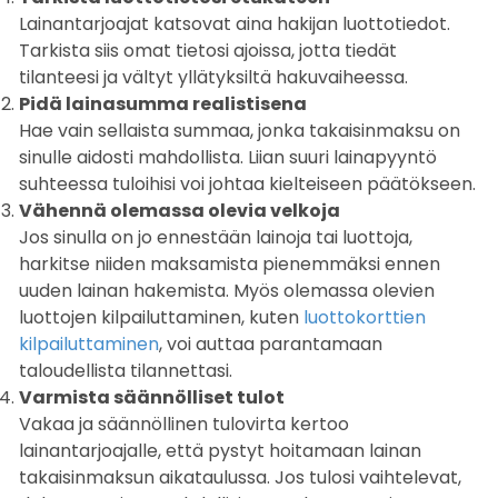
Lainantarjoajat katsovat aina hakijan luottotiedot.
Tarkista siis omat tietosi ajoissa, jotta tiedät
tilanteesi ja vältyt yllätyksiltä hakuvaiheessa.
Pidä lainasumma realistisena
Hae vain sellaista summaa, jonka takaisinmaksu on
sinulle aidosti mahdollista. Liian suuri lainapyyntö
suhteessa tuloihisi voi johtaa kielteiseen päätökseen.
Vähennä olemassa olevia velkoja
Jos sinulla on jo ennestään lainoja tai luottoja,
harkitse niiden maksamista pienemmäksi ennen
uuden lainan hakemista. Myös olemassa olevien
luottojen kilpailuttaminen, kuten
luottokorttien
kilpailuttaminen
, voi auttaa parantamaan
taloudellista tilannettasi.
Varmista säännölliset tulot
Vakaa ja säännöllinen tulovirta kertoo
lainantarjoajalle, että pystyt hoitamaan lainan
takaisinmaksun aikataulussa. Jos tulosi vaihtelevat,