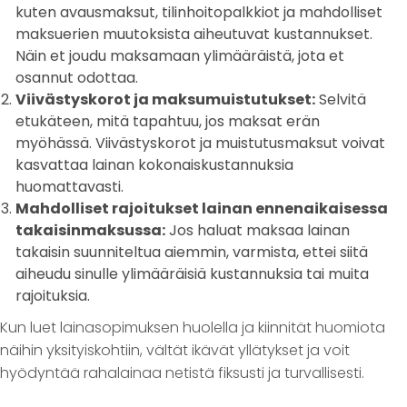
kuten avausmaksut, tilinhoitopalkkiot ja mahdolliset
maksuerien muutoksista aiheutuvat kustannukset.
Näin et joudu maksamaan ylimääräistä, jota et
osannut odottaa.
Viivästyskorot ja maksumuistutukset:
Selvitä
etukäteen, mitä tapahtuu, jos maksat erän
myöhässä. Viivästyskorot ja muistutusmaksut voivat
kasvattaa lainan kokonaiskustannuksia
huomattavasti.
Mahdolliset rajoitukset lainan ennenaikaisessa
takaisinmaksussa:
Jos haluat maksaa lainan
takaisin suunniteltua aiemmin, varmista, ettei siitä
aiheudu sinulle ylimääräisiä kustannuksia tai muita
rajoituksia.
Kun luet lainasopimuksen huolella ja kiinnität huomiota
näihin yksityiskohtiin, vältät ikävät yllätykset ja voit
hyödyntää rahalainaa netistä fiksusti ja turvallisesti.