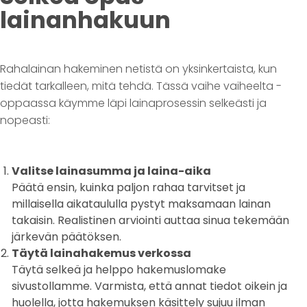
lainanhakuun
Rahalainan hakeminen netistä on yksinkertaista, kun
tiedät tarkalleen, mitä tehdä. Tässä vaihe vaiheelta -
oppaassa käymme läpi lainaprosessin selkeästi ja
nopeasti:
Valitse lainasumma ja laina-aika
Päätä ensin, kuinka paljon rahaa tarvitset ja
millaisella aikataululla pystyt maksamaan lainan
takaisin. Realistinen arviointi auttaa sinua tekemään
järkevän päätöksen.
Täytä lainahakemus verkossa
Täytä selkeä ja helppo hakemuslomake
sivustollamme. Varmista, että annat tiedot oikein ja
huolella, jotta hakemuksen käsittely sujuu ilman