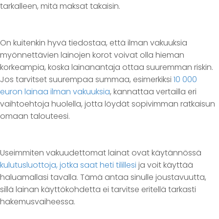
tarkalleen, mitä maksat takaisin.
On kuitenkin hyvä tiedostaa, että ilman vakuuksia
myönnettävien lainojen korot voivat olla hieman
korkeampia, koska lainanantaja ottaa suuremman riskin.
Jos tarvitset suurempaa summaa, esimerkiksi
10 000
euron lainaa ilman vakuuksia
, kannattaa vertailla eri
vaihtoehtoja huolella, jotta löydät sopivimman ratkaisun
omaan talouteesi.
Useimmiten vakuudettomat lainat ovat käytännössä
kulutusluottoja, jotka saat heti tilillesi
ja voit käyttää
haluamallasi tavalla. Tämä antaa sinulle joustavuutta,
sillä lainan käyttökohdetta ei tarvitse eritellä tarkasti
hakemusvaiheessa.