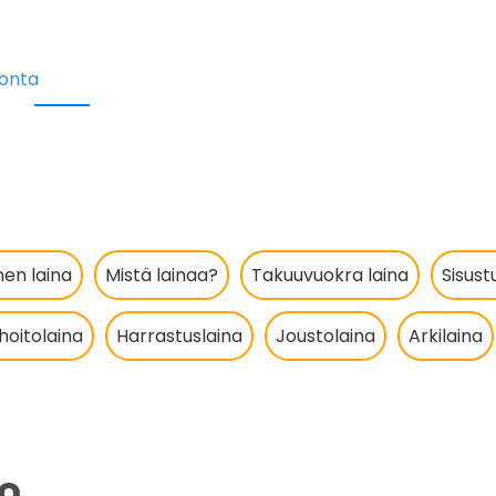
vonta
en laina
Mistä lainaa?
Takuuvuokra laina
Sisust
oitolaina
Harrastuslaina
Joustolaina
Arkilaina
to