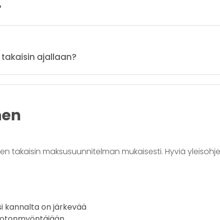
?
takaisin ajallaan?
nen
 takaisin maksusuunnitelman mukaisesti. Hyviä yleisohje
si kannalta on järkevää
luotonmyöntäjään