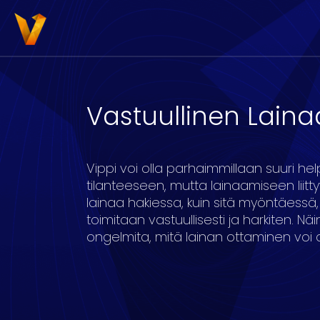
Vastuullinen Lain
3000
4000
5000
6000
7000
8
Vippi voi olla parhaimmillaan suuri he
tilanteeseen, mutta lainaamiseen liittyy
lainaa hakiessa, kuin sitä myöntäessä
toimitaan vastuullisesti ja harkiten. Näin
ongelmita, mitä lainan ottaminen voi 
16
17
18
19
20