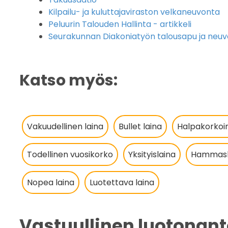
Kilpailu- ja kuluttajaviraston velkaneuvonta
Peluurin Talouden Hallinta - artikkeli
Seurakunnan Diakoniatyön talousapu ja neu
Katso myös:
Vakuudellinen laina
Bullet laina
Halpakorkoin
Todellinen vuosikorko
Yksityislaina
Hammash
Nopea laina
Luotettava laina
Vastuullinen luotonan