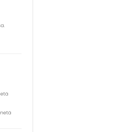
sa.
netä
nnetä