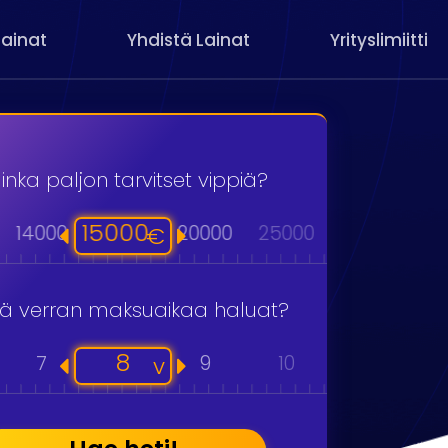
Lainat
Yhdistä Lainat
Yrityslimiitti
inka paljon tarvitset vippiä?
15000
14000
20000
25000
30000
40
€
kä verran maksuaikaa haluat?
8
7
9
10
11
v