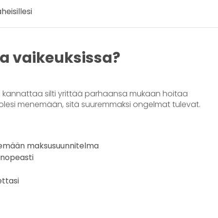
heisillesi
sa vaikeuksissa?
, kannattaa silti yrittää parhaansa mukaan hoitaa
olesi menemään, sitä suuremmaksi ongelmat tulevat.
 tekemään maksusuunnitelma
 nopeasti
ettasi