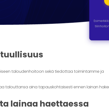
Esimerkki
tilinhoit
tuullisuus
noiseen taloudenhoitoon sekä tiedottaa toimintamme ja
 talouttansa aina tapauskohtaisesti ennen lainan hake
nta lainaa haettaessa