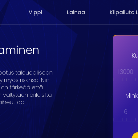
Vippi
Lainaa
Kilpailuta 
aaminen
Ku
000
9000
10000
11000
12000
13000
lpotus taloudelliseen
 myös riskinsä. Niin
, on tärkeää että
 vältytään erilaisilta
Min
aiheuttaa.
1
2
3
4
5
6