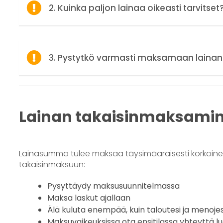
2. Kuinka paljon lainaa oikeasti tarvitset
3. Pystytkö varmasti maksamaan lainan 
Lainan takaisinmaksami
Lainasumma tulee maksaa täysimääräisesti korkoineen
takaisinmaksuun:
Pysyttäydy maksusuunnitelmassa
Maksa laskut ajallaan
Älä kuluta enempää, kuin taloutesi ja menoje
Maksuvaikeuksissa ota ensitilassa yhteyttä 