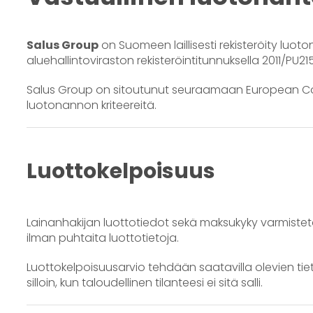
Salus Group
on Suomeen laillisesti rekisteröity lu
aluehallintoviraston rekisteröintitunnuksella 2011/PU
Salus Group on sitoutunut seuraamaan European Coal
luotonannon kriteereitä.
Luottokelpoisuus
Lainanhakijan luottotiedot sekä maksukyky varmist
ilman puhtaita luottotietoja.
Luottokelpoisuusarvio tehdään saatavilla olevien tie
silloin, kun taloudellinen tilanteesi ei sitä salli.