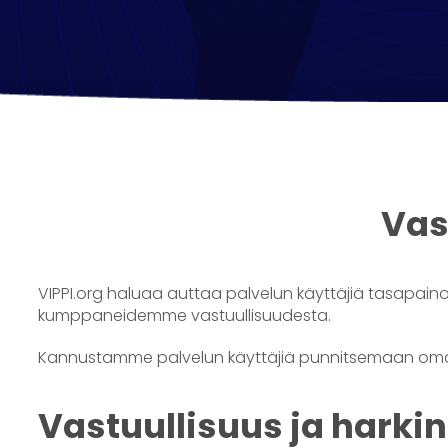
Vas
VIPPI.org haluaa auttaa palvelun käyttäjiä tasapai
kumppaneidemme vastuullisuudesta.
Kannustamme palvelun käyttäjiä punnitsemaan omaa
Vastuullisuus ja harki