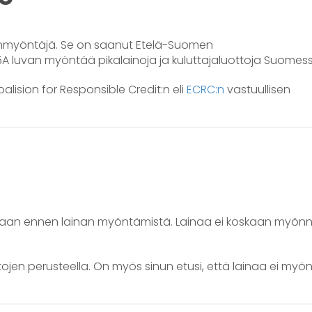
otonmyöntäjä. Se on saanut Etelä-Suomen
215A luvan myöntää pikalainoja ja kuluttajaluottoja Suomes
ision for Responsible Credit:n eli
ECRC:n
vastuullisen
etaan ennen lainan myöntämistä. Lainaa ei koskaan myön
tojen perusteella. On myös sinun etusi, että lainaa ei myö