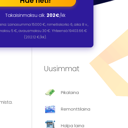
Hae heti!
Takaisinmaksu alk.
202€
/kk
laina: Lainasumma
15000
€, nimelliskorko
6
, aika
8
v.,
omaksu 5 €, avausmaksu 30 €. Yhteensä
19403.66
€
(
202.12
€/kk).
Uusimmat
Pikalaina
mista.
Remonttilaina
Halpa laina