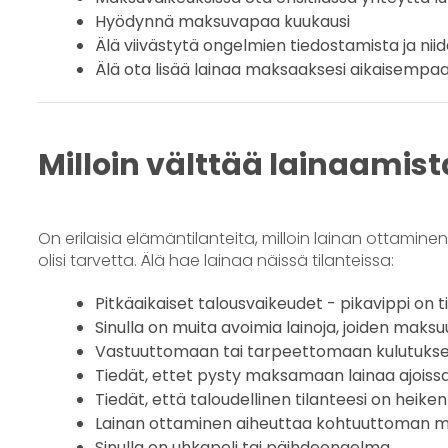
Hyödynnä maksuvapaa kuukausi
Älä viivästytä ongelmien tiedostamista ja nii
Älä ota lisää lainaa maksaaksesi aikaisempaa
Milloin välttää lainaamist
On erilaisia elämäntilanteita, milloin lainan ottaminen 
olisi tarvetta. Älä hae lainaa näissä tilanteissa:
Pitkäaikaiset talousvaikeudet - pikavippi on t
Sinulla on muita avoimia lainoja, joiden maks
Vastuuttomaan tai tarpeettomaan kulutukse
Tiedät, ettet pysty maksamaan lainaa ajoissa
Tiedät, että taloudellinen tilanteesi on heik
Lainan ottaminen aiheuttaa kohtuuttoman mä
Sinulla on uhkapeli tai päihdeongelma