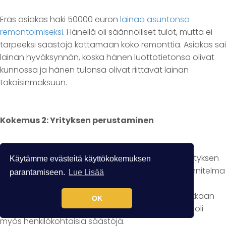
Eräs asiakas haki 50000 euron
lainaa asuntonsa
remontoimiseksi
. Hänellä oli säännölliset tulot, mutta ei
tarpeeksi säästöjä kattamaan koko remonttia. Asiakas sai
lainan hyväksynnän, koska hänen luottotietonsa olivat
kunnossa ja hänen tulonsa olivat riittävät lainan
takaisinmaksuun.
Kokemus 2: Yrityksen perustaminen
Toinen asiakas haki 50000 euron lainaa uuden yrityksen
Käytämme evästeitä käyttökokemuksen
perustamiseksi. Hänellä oli vahva liiketoimintasuunnitelma
parantamiseen.
Lue Lisää
ja hän oli valmis panostamaan omaa rahaansa
yritykseen. Lainahakemus hyväksyttiin, koska asiakkaan
OK
liiketoimintasuunnitelma oli vakuuttava ja hänellä oli
myös henkilökohtaisia säästöjä.