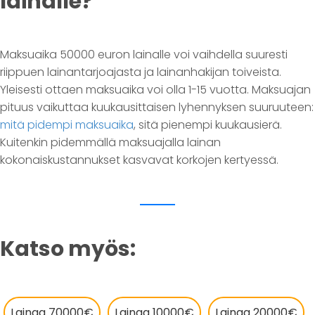
lainalle?
Maksuaika 50000 euron lainalle voi vaihdella suuresti
riippuen lainantarjoajasta ja lainanhakijan toiveista.
Yleisesti ottaen maksuaika voi olla 1-15 vuotta. Maksuajan
pituus vaikuttaa kuukausittaisen lyhennyksen suuruuteen:
mitä pidempi maksuaika
, sitä pienempi kuukausierä.
Kuitenkin pidemmällä maksuajalla lainan
kokonaiskustannukset kasvavat korkojen kertyessä.
Katso myös:
Lainaa 70000€
Lainaa 10000€
Lainaa 20000€