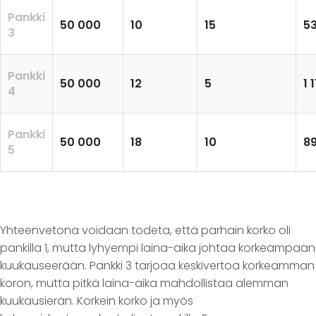
Pankki
50 000
10
15
5
3
Pankki
50 000
12
5
1 
4
Pankki
50 000
18
10
89
5
Yhteenvetona voidaan todeta, että parhain korko oli
pankilla 1, mutta lyhyempi laina-aika johtaa korkeampaan
kuukauseerään. Pankki 3 tarjoaa keskivertoa korkeamman
koron, mutta pitkä laina-aika mahdollistaa alemman
kuukausierän. Korkein korko ja myös