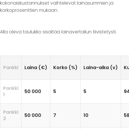
kokonaiskustannukset vaihtelevat lainasummien ja
korkoprosenttien mukaan.
Alla oleva taulukko sisältää lainavertailun tiivistetysti.
Pankki
Laina (€)
Korko (%)
Laina-aika (v)
K
Pankki
50 000
5
5
9
1
Pankki
50 000
7
10
5
2