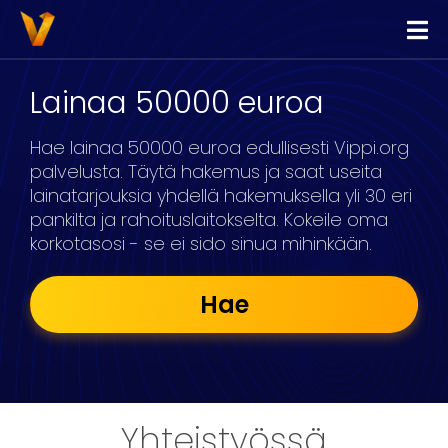
Vippi
Lainaa
Lainaa 50000 euroa
Kilpailuta Lainat
Hae lainaa 50000 euroa edullisesti Vippi.org
Yhdistä Lainat
palvelusta. Täytä hakemus ja saat useita
lainatarjouksia yhdellä hakemuksella yli 30 eri
Yrityslimiitti
pankilta ja rahoituslaitokselta. Kokeile oma
korkotasosi - se ei sido sinua mihinkään.
Hae
Yhteistyössä