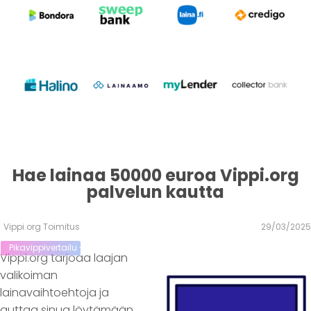
Hae lainaa 50000 euroa Vippi.org
palvelun kautta
Vippi.org Toimitus
29/03/2025
Pikavippivertailu - Vertaa Vippi.org lainoja kilpailijoihin
Vippi.org tarjoaa laajan
valikoiman
lainavaihtoehtoja ja
auttaa sinua löytämään