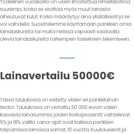
Todellinen vuosikorko on usein ilmoitettua nimelliskorkoa
suurempi, koska se sisältää myös muut lainasta
aiheutuvat kulut. Korko määräytyy aina yksilöllisesti ja se
voi vaihdella. Suosittelemme käyttämään pankkien omia
lainalaskureita tai muita netissä vapaasti saatavilla
olevia lainalaskureita tarkempien laskelmien tekemiseen.
Lainavertailu 50000€
Tässä taulukossa on esitetty viiden eri pankkilainan
tiedot. Taulukossa on vertailtu 50 000 euron välein
kasvavia lainasummia, joiden korkoprosentit vaihtelevat
5% ja 18% välillä. Laina-ajat ovat kaikissa pankkien
tarjoamissa lainoissa samat, 10 vuotta. Kuukausierät ja