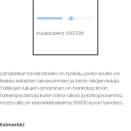
Kuukausierä:
530.33
€
Lainalaskuri tai lainalaskin on työkalu, jonka avulla voi
laskea erilaisten lainasummien ja laina-aikojen kuluja.
Tarkkojen lukujen antaminen on hankalaa ilman
tarkempia tietoja kuten laina-aikaa ja korkoprosenttia,
mutta alla on esimerkkilaskelma 50000 euron lainasta.
Esimerkki: