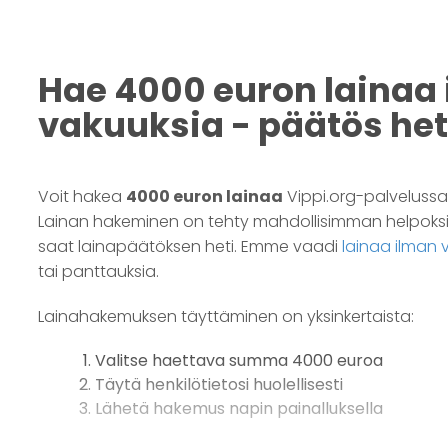
Hae 4000 euron lainaa
vakuuksia - päätös het
Voit hakea
4000 euron lainaa
Vippi.org-palveluss
Lainan hakeminen on tehty mahdollisimman helpoksi
saat lainapäätöksen heti. Emme vaadi
lainaa ilman 
tai panttauksia.
Lainahakemuksen täyttäminen on yksinkertaista:
Valitse haettava summa 4000 euroa
Täytä henkilötietosi huolellisesti
Lähetä hakemus napin painalluksella
Hakemus välitetään automaattisesti useille rahoituslai