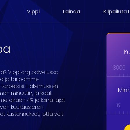
Vippi
Lainaa
Kilpailuta 
oa
Ku
000
9000
10000
11000
12000
13000
ta? Vippi.org palvelussa
ta ja tarjoamme
 tarpeisiisi. Hakemuksen
Min
an minuutin, ja saat
e alkaen 4% ja laina-ajat
1
2
3
4
5
6
ivan kuukausierän.
vät kustannukset, jotta voit