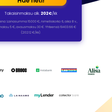
Hae heti!
Takaisinmaksu alk.
202€
/kk
laina: Lainasumma
15000
€, nimelliskorko
6
, aika
8
v.,
omaksu 5 €, avausmaksu 30 €. Yhteensä
19403.66
€
(
202.12
€/kk).