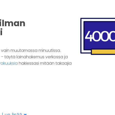
 ilman
i
a vain muutamassa minuutissa.
 - täytä lainahakemus verkossa ja
vakuuksia
hakiessasi mitään takaajia
Lue lisää
toksille, joilta voit saada tarjouksen
4000 euron lainast