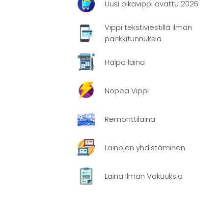
Uusi pikavippi avattu 2026
Vippi tekstiviestillä ilman
pankkitunnuksia
haat
Halpa laina
parhaiten
Nopea Vippi
Remonttilaina
Lainojen yhdistäminen
Laina Ilman Vakuuksia
jan
1-15