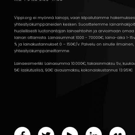
Maksuaika
Arvioitu kuukausierä
Huomioitavaa
Vippi.org ei myönnä lainoja, vaan kilpailutamme hakemukses
yhteistyökumppaneiden kesken. Suosittelemme lainanhakijoi
12 kk
350-400 €
Pienemmät kok
huolellisesti luotonantajan lainaehtoihin ja arvioimaan om
lainan ottamista. Lainasummat 1000 - 70000€, laina-aika 1-15v
% ja lainakustannukset 0 – 150€/v. Palvelu on sinulle ilmain
yhteistyökumppaneiltamme.
3 vuotta
140-170 €
Tasapainoinen 
Lainaesimerkki: Lainasumma 10.000€, takaisinmaksu 5v, kuukau
5€ laskutuslisä, 90€ avausmaksu, kokonaiskustannus 13.951€
5 vuotta
90-120 €
Matalampi kuuk
Huomaa, että yllä olevat luvut ovat arvioita. Todell
Pienellä korolla voit maksaa lainan takaisin huomatt