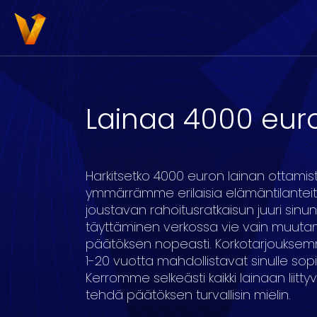
Lainaa 4000 eur
3000
4000
5000
6000
7000
8
Harkitsetko 4000 euron lainan ottamis
ymmärrämme erilaisia elämäntilantei
joustavan rahoitusratkaisun juuri sinun
täyttäminen verkossa vie vain muutam
päätöksen nopeasti. Korkotarjouksemm
16
17
18
19
20
1-20 vuotta mahdollistavat sinulle sop
Kerromme selkeästi kaikki lainaan liitty
tehdä päätöksen turvallisin mielin.