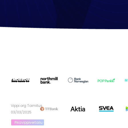
Vippi.org Toimitus
03/03/2025
Pikavippivertailu - Vertaa Vippi.org lainoja kilpailijoihin