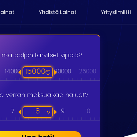
Lainat
Yhdistä Lainat
Yrityslimiitti
inka paljon tarvitset vippiä?
15000
14000
20000
25000
30000
40
€
kä verran maksuaikaa haluat?
8
7
9
10
11
v