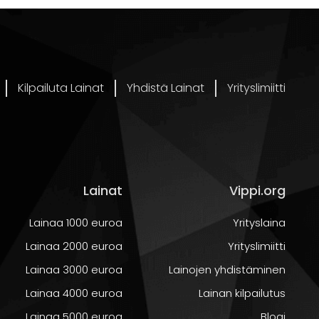
:
Kilpailuta Lainat
Yhdistä Lainat
Yrityslimiitti
 johon
Lainat
Vippi.org
Lainaa 1000 euroa
Yrityslaina
Lainaa 2000 euroa
Yrityslimiitti
Lainaa 3000 euroa
Lainojen yhdistäminen
Lainaa 4000 euroa
Lainan kilpailutus
Lainaa 5000 euroa
Blogi