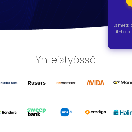
Esimerkki
tilinhoit
Yhteistyössä