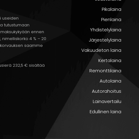
Pikalaina
i useiden
Pienlaina
ta tutustumaan
Yhdistelylaina
onaiskulut
aa maksukykyään ennen
, nimelliskorko 4 % – 20
Järjestelylaina
en, korvauksen saamme
Vakuudeton laina
vaihtoehto
Kertalaina
sierä 232,5 € sisältää
Remonttilaina
Autolaina
ausirasite
Autorahoitus
Lainavertailu
inen vuosikorko vaikuttaa aina lopulliseen maksusuunnitelm
Edullinen laina
avasti edullisemmin.