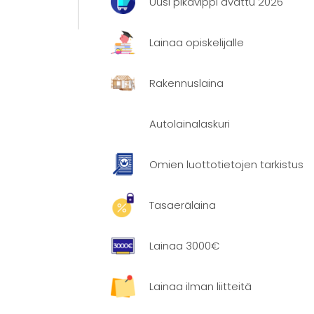
Uusi pikavippi avattu 2026
Lainaa opiskelijalle
Rakennuslaina
Autolainalaskuri
eilla kuin
Omien luottotietojen tarkistus
Tasaerälaina
Lainaa 3000€
Lainaa ilman liitteitä