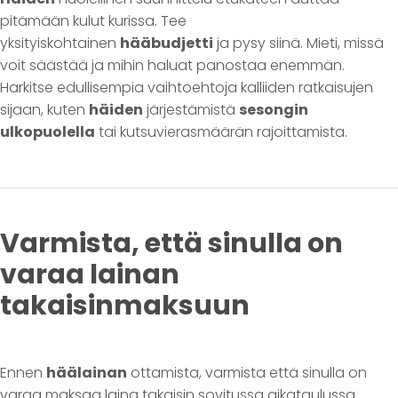
pitämään kulut kurissa. Tee
yksityiskohtainen
hääbudjetti
ja pysy siinä. Mieti, missä
voit säästää ja mihin haluat panostaa enemmän.
Harkitse edullisempia vaihtoehtoja kalliiden ratkaisujen
sijaan, kuten
häiden
järjestämistä
sesongin
ulkopuolella
tai kutsuvierasmäärän rajoittamista.
Varmista, että sinulla on
varaa lainan
takaisinmaksuun
Ennen
häälainan
ottamista, varmista että sinulla on
varaa maksaa laina takaisin sovitussa aikataulussa.