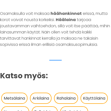
Osamaksulla voit maksaa
häähankinnat
erissä, mutta
korot voivat nousta korkeiksi.
Häälaina
tarjoaa
joustavamman vaihtoehdon, sillä voit itse päättää, mihin
lainasumman käytät. Näin ollen voit tehdä kaikki
tarvittavat hankinnat kerralla ja maksaa ne takaisin
sopivissa erissä ilman erillisiä osamaksusopimuksia.
Katso myös:
Metsälaina
Arkilaina
Rahalaina
Käyttölaina