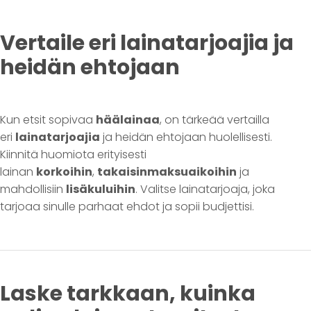
Vertaile eri lainatarjoajia ja
heidän ehtojaan
Kun etsit sopivaa
häälainaa
, on tärkeää vertailla
eri
lainatarjoajia
ja heidän ehtojaan huolellisesti.
Kiinnitä huomiota erityisesti
lainan
korkoihin
,
takaisinmaksuaikoihin
ja
mahdollisiin
lisäkuluihin
. Valitse lainatarjoaja, joka
tarjoaa sinulle parhaat ehdot ja sopii budjettisi.
Laske tarkkaan, kuinka