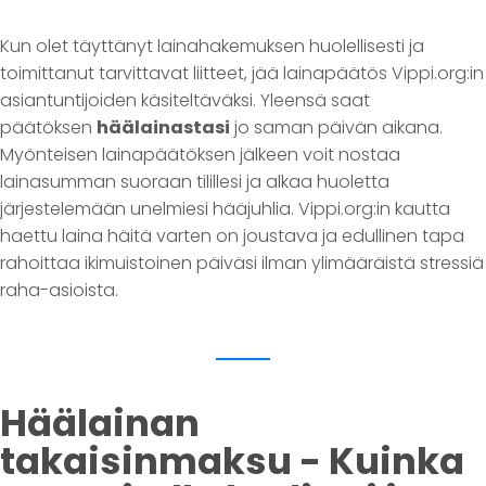
Kun olet täyttänyt lainahakemuksen huolellisesti ja
toimittanut tarvittavat liitteet, jää lainapäätös Vippi.org:in
asiantuntijoiden käsiteltäväksi. Yleensä saat
päätöksen
häälainastasi
jo saman päivän aikana.
Myönteisen lainapäätöksen jälkeen voit nostaa
lainasumman suoraan tilillesi ja alkaa huoletta
järjestelemään unelmiesi hääjuhlia. Vippi.org:in kautta
haettu laina häitä varten on joustava ja edullinen tapa
rahoittaa ikimuistoinen päiväsi ilman ylimääräistä stressiä
raha-asioista.
Häälainan
takaisinmaksu - Kuinka