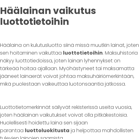
Häälainan vaikutus
luottotietoihin
Häälaina on kulutusluotto siinä missä muutkin lainat, joten
sen hoitaminen vaikuttaa
luottotietoihin
. Maksuhistoria
näkyy luottotiedoissa, joten lainan lyhennykset on
tärkeää hoitaa ajallaan. Myöhästyneet tai maksamatta
jääneet lainaerät voivat johtaa maksuhäiriömerkintään,
mikä puolestaan vaikeuttaa luotonsaantia jatkossa.
Luottotietomerkinnät säilyvät rekisterissä useita vuosia,
joten häälainan vaikutukset voivat olla pitkäkestoisia.
Huolellisesti hoidettu laina sen sijaan
parantaa
luottoluokitusta
ja helpottaa mahdollisten
tulevien lainojen saamista.