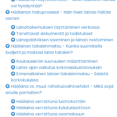
voi hyödyntää?
Häälainan hakuprosessi - Näin haet lainaa häitäsi
varten
Lainahakemuksen täyttäminen verkossa
Tarvittavat dokumentit ja todistukset
Lainapäätöksen saaminen ja lainan nostaminen
Häälainan takaisinmaksu - Kuinka suunnitella
budjetti ja maksaa laina takaisin?
Kuukausierän suuruuden määrittäminen
Laina-ajan vaikutus kokonaiskustannuksiin
Ennenaikainen lainan takaisinmaksu - Säästä
korkokuluissa
Häälaina vs. muut rahoitusvaihtoehdot - Mikä sopii
sinulle parhaiten?
Häälaina verrattuna luottokorttiin
Häälaina verrattuna kulutusluottoon
Häälaina verrattuna osamaksuun