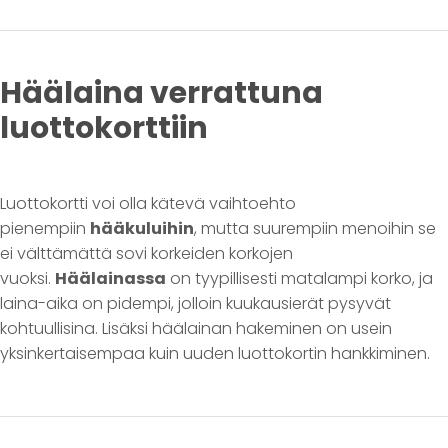
Häälaina verrattuna
luottokorttiin
Luottokortti voi olla kätevä vaihtoehto
pienempiin
hääkuluihin
, mutta suurempiin menoihin se
ei välttämättä sovi korkeiden korkojen
vuoksi.
Häälainassa
on tyypillisesti matalampi korko, ja
laina-aika on pidempi, jolloin kuukausierät pysyvät
kohtuullisina. Lisäksi häälainan hakeminen on usein
yksinkertaisempaa kuin uuden luottokortin hankkiminen.