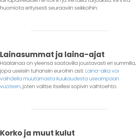
lainapalveluiden ehtoihin ja vertailla tarjouksia. Kiinnitä
huomiota erityisesti seuraaviin seikkoihin:
Lainasummat ja laina-ajat
Häälainaa on yleensä saatavilla joustavasti eri summilla,
jopa useisiin tuhansiin euroihin asti.
Laina-aika voi
vaihdella muutamasta kuukaudesta useampaan
vuoteen
, joten valitse itsellesi sopivin vaihtoehto.
Korko ja muut kulut