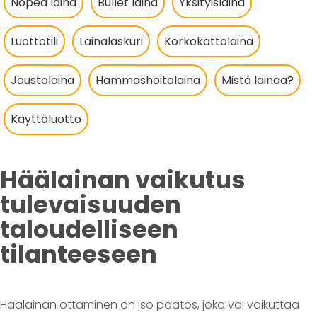
Nopea laina
Bullet laina
Yksityislaina
Luottotili
Lainalaskuri
Korkokattolaina
Joustolaina
Hammashoitolaina
Mistä lainaa?
Käyttöluotto
Häälainan vaikutus
tulevaisuuden
taloudelliseen
tilanteeseen
Häälainan ottaminen on iso päätös, joka voi vaikuttaa