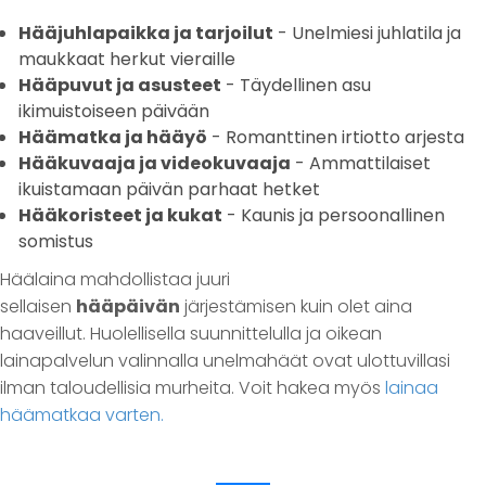
Hääjuhlapaikka ja tarjoilut
- Unelmiesi juhlatila ja
maukkaat herkut vieraille
Hääpuvut ja asusteet
- Täydellinen asu
ikimuistoiseen päivään
Häämatka ja hääyö
- Romanttinen irtiotto arjesta
Hääkuvaaja ja videokuvaaja
- Ammattilaiset
ikuistamaan päivän parhaat hetket
Hääkoristeet ja kukat
- Kaunis ja persoonallinen
somistus
Häälaina mahdollistaa juuri
sellaisen
hääpäivän
järjestämisen kuin olet aina
haaveillut. Huolellisella suunnittelulla ja oikean
lainapalvelun valinnalla unelmahäät ovat ulottuvillasi
ilman taloudellisia murheita. Voit hakea myös
lainaa
häämatkaa varten.