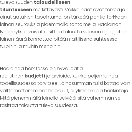
tulevaisuuden
taloudelliseen
tilanteeseen
merkittävästi. Vaikka häät ovat tärkeä ja
ainutlaatuinen tapahtuma, on tärkeää pohtia tarkkaan
lainan seurauksia pidemmällä tähtäimellä. Häälainan
lyhennykset voivat rasittaa taloutta vuosien ajan, joten
lainamäärä kannattaa pitää maltillisena suhteessa
tuloihin ja muihin menoihin.
Häälainaa harkitessa on hyvä laatia
realistinen
budjetti
ja arvioida, kuinka paljon lainaa
todellisuudessa tarvitsee. Lainasumman tulisi kattaa vain
välttämättömimmät hääkulut, ei ylimääräisiä hankintoja.
Mitä pienemmällä lainalla selviää, sitä vähemmän se
rasittaa taloutta tulevaisuudessa.