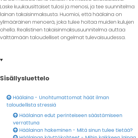
Laske kuukausittaiset tulosi ja menosi, ja tee suunnitelma
lainan takaisinmaksusta. Huomioi, että häälaina on
ylimääräinen menoerä, joka tulee hoitaa muiden kulujen
ohella. Realistinen takaisinmaksusuunnitelma auttaa
välttämään taloudelliset ongelmat tulevaisuudessa.
Sisällysluettelo
Häälaina - Unohtumattomat häät ilman
taloudellista stressiä
Häälainan edut perinteiseen säästämiseen
verrattuna
Häälainan hakeminen - Mitä sinun tulee tietää?
Häälainan käyttökohteet - Mihin kaikkeen lainaa