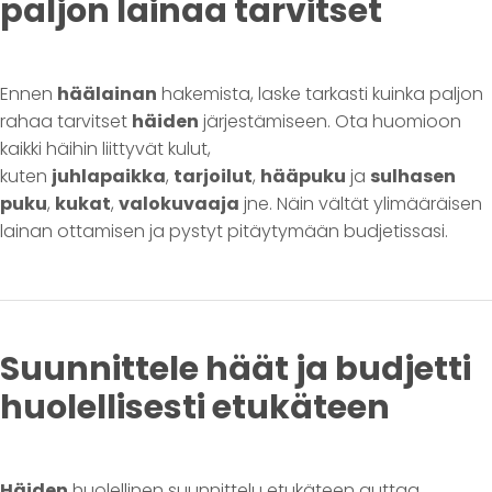
paljon lainaa tarvitset
Ennen
häälainan
hakemista, laske tarkasti kuinka paljon
rahaa tarvitset
häiden
järjestämiseen. Ota huomioon
kaikki häihin liittyvät kulut,
kuten
juhlapaikka
,
tarjoilut
,
hääpuku
ja
sulhasen
puku
,
kukat
,
valokuvaaja
jne. Näin vältät ylimääräisen
lainan ottamisen ja pystyt pitäytymään budjetissasi.
Suunnittele häät ja budjetti
huolellisesti etukäteen
Häiden
huolellinen suunnittelu etukäteen auttaa