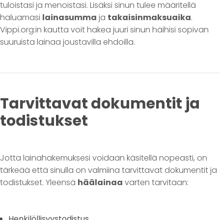
tuloistasi ja menoistasi. Lisäksi sinun tulee määritellä
haluamasi
lainasumma
ja
takaisinmaksuaika
.
Vippi.org:in kautta voit hakea juuri sinun häihisi sopivan
suuruista lainaa joustavilla ehdoilla.
Tarvittavat dokumentit ja
todistukset
Jotta lainahakemuksesi voidaan käsitellä nopeasti, on
tärkeää että sinulla on valmiina tarvittavat dokumentit ja
todistukset. Yleensä
häälainaa
varten tarvitaan:
Henkilöllisyystodistus