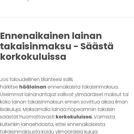
Ennenaikainen lainan
takaisinmaksu - Säästä
korkokuluissa
Jos taloudellinen tilanteesi sallii,
harkitse
häälainan
ennenaikaista takaisinmaksua.
Useimmat lainanantajat sallivat ylimääräiset maksut tai
koko lainan takaisinmaksun ennen sovittua aikaa ilman
lisäkuluja. Maksamalla lainaa nopeammin takaisin
säästät huomattavasti
korkokuluissa
. Varmista
kuitenkin lainaehdoista, ettei ennenaikaisesta
takaisinmaksusta koidu ylimääräisiä kuluja.