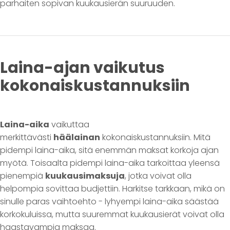
parhaiten sopivan kuukausierän suuruuden.
Laina-ajan vaikutus
kokonaiskustannuksiin
Laina-aika
vaikuttaa
merkittävästi
häälainan
kokonaiskustannuksiin. Mitä
pidempi laina-aika, sitä enemmän maksat korkoja ajan
myötä. Toisaalta pidempi laina-aika tarkoittaa yleensä
pienempiä
kuukausimaksuja
, jotka voivat olla
helpompia sovittaa budjettiin. Harkitse tarkkaan, mikä on
sinulle paras vaihtoehto - lyhyempi laina-aika säästää
korkokuluissa, mutta suuremmat kuukausierät voivat olla
haastavampia maksaa.