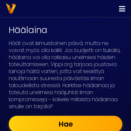
Vippi
Lainaa
Häälaina
Kilpailuta Lainat
Häät ovat ikimuistoinen päivä, mutta ne
Yhdistä Lainat
voivat myös olla kalliit. Jos budjetti on tiukalla,
häälaina voi olla ratkaisu unelmiesi häiden
Yrityslimiitti
toteuttamiseen. Vippi.org tarjoaa joustavia
lainoja häitä varten, jotta voit keskittyä
nauttimaan suuresta päivästäsi ilman
taloudellista stressiä. Harkitse häälainaa ja
toteuta unelmiesi hääjuhlat ilman
kompromisseja - kokeile millaista häälainaa
sinulle on tarjolla?
Hae