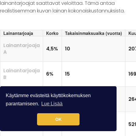
lainantarjoajat saattavat veloittaa. Tämä antaa
realistisemman kuvan lainan kokonaiskustannuksista.
Lainantarjoaja
Korko
Takaisinmaksuaika (vuotta)
Kuu
Lainantarjoaja
4,5%
10
20
A
Lainantarjoaja
6%
15
16
B
Lainantarjoaja
Käytämme evästeitä käyttökokemuksen
10%
10
26
C
parantamiseen.
Lue Lisää
OK
Lainantarjoaja
20%
5
52
D