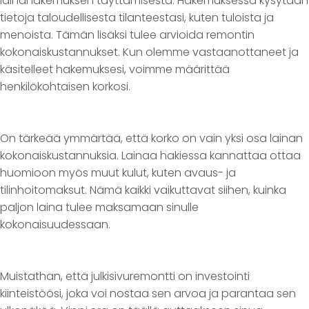
lainahakemuksen täyttämisestä. Hakemuksessa kysytään
tietoja taloudellisesta tilanteestasi, kuten tuloista ja
menoista. Tämän lisäksi tulee arvioida remontin
kokonaiskustannukset. Kun olemme vastaanottaneet ja
käsitelleet hakemuksesi, voimme määrittää
henkilökohtaisen korkosi.
On tärkeää ymmärtää, että korko on vain yksi osa lainan
kokonaiskustannuksia. Lainaa hakiessa kannattaa ottaa
huomioon myös muut kulut, kuten avaus- ja
tilinhoitomaksut. Nämä kaikki vaikuttavat siihen, kuinka
paljon laina tulee maksamaan sinulle
kokonaisuudessaan.
Muistathan, että julkisivuremontti on investointi
kiinteistöösi, joka voi nostaa sen arvoa ja parantaa sen