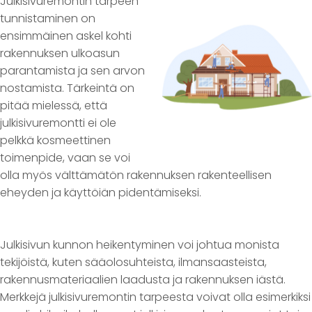
Julkisivuremontin tarpeen
tunnistaminen on
ensimmäinen askel kohti
rakennuksen ulkoasun
parantamista ja sen arvon
nostamista. Tärkeintä on
pitää mielessä, että
julkisivuremontti ei ole
pelkkä kosmeettinen
toimenpide, vaan se voi
olla myös välttämätön rakennuksen rakenteellisen
eheyden ja käyttöiän pidentämiseksi.
Julkisivun kunnon heikentyminen voi johtua monista
tekijöistä, kuten sääolosuhteista, ilmansaasteista,
rakennusmateriaalien laadusta ja rakennuksen iästä.
Merkkejä julkisivuremontin tarpeesta voivat olla esimerkiksi