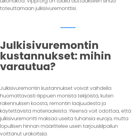
ulkonäköä. Vippi.org on täällä auttaakseen sinua
toteuttamaan julkisivuremonttisi.
Julkisivuremontin
kustannukset: mihin
varautua?
Julkisivuremontin kustannukset voivat vaihdella
huomattavasti riippuen monista tekijöistä, kuten
rakennuksen koosta, remontin laajuudesta ja
käytettävistä materiaaleista. Yleensä voit odottaa, että
julkisivuremontti maksaa useita tuhansia euroja, mutta
lopullisen hinnan määrittelee usein tarjouskilpailun
voittanut urakoitsija.