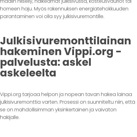
maalin hilseily, halkeamat julkisivussa, kosteusvauriot tai
homeen haju. Myös rakennuksen energiatehokkuuden
parantaminen voi olla syy julkisivuremontille.
Julkisivuremonttilainan
hakeminen Vippi.org -
palvelusta: askel
askeleelta
Vippi.org tarjoaa helpon ja nopean tavan hakea lainaa
julkisivuremonttia varten. Prosessi on suunniteltu niin, että
se on mahdollisimman yksinkertainen ja vaivaton
hakijalle.