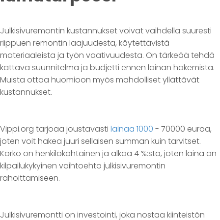
Julkisivuremontin kustannukset voivat vaihdella suuresti
riippuen remontin laajuudesta, käytettävistä
materiaaleista ja työn vaativuudesta. On tärkeää tehdä
kattava suunnitelma ja budjetti ennen lainan hakemista.
Muista ottaa huomioon myös mahdolliset yllättävät
kustannukset.
Vippi.org tarjoaa joustavasti
lainaa 1000
- 70000 euroa,
joten voit hakea juuri sellaisen summan kuin tarvitset.
Korko on henkilökohtainen ja alkaa 4 %:sta, joten laina on
kilpailukykyinen vaihtoehto julkisivuremontin
rahoittamiseen.
Julkisivuremontti on investointi, joka nostaa kiinteistön