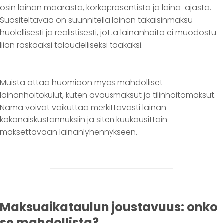
osin lainan määrästä, korkoprosentista ja laina-ajasta.
Suositeltavaa on suunnitella lainan takaisinmaksu
huolellisesti ja realistisesti, jotta lainanhoito ei muodostu
liian raskaaksi taloudelliseksi taakaksi.
Muista ottaa huomioon myös mahdolliset
lainanhoitokulut, kuten avausmaksut ja tilinhoitomaksut.
Nämä voivat vaikuttaa merkittävästi lainan
kokonaiskustannuksiin ja siten kuukausittain
maksettavaan lainanlyhennykseen.
Maksuaikataulun joustavuus: onko
se mahdollista?