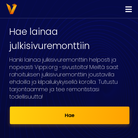
Vippi
Lainaa
Hae lainaa
Kilpailuta Lainat
julkisivuremonttiin
Yhdistä Lainat
Hanki lainaa julkisivuremonttiin helposti ja
Yrityslimiitti
nopeasti Vippi.org -sivustolta! Meiltä saat
rahoituksen julkisivuremonttiin joustavilla
ehdoilla ja kilpailukykyisellä korolla. Tutustu
tarjontaamme ja tee remontistasi
todellisuutta!
Hae