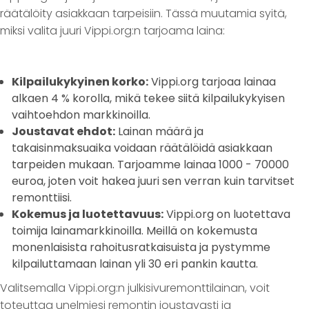
räätälöity asiakkaan tarpeisiin. Tässä muutamia syitä,
miksi valita juuri Vippi.org:n tarjoama laina:
Kilpailukykyinen korko:
Vippi.org tarjoaa lainaa
alkaen 4 % korolla, mikä tekee siitä kilpailukykyisen
vaihtoehdon markkinoilla.
Joustavat ehdot:
Lainan määrä ja
takaisinmaksuaika voidaan räätälöidä asiakkaan
tarpeiden mukaan. Tarjoamme lainaa 1000 - 70000
euroa, joten voit hakea juuri sen verran kuin tarvitset
remonttiisi.
Kokemus ja luotettavuus:
Vippi.org on luotettava
toimija lainamarkkinoilla. Meillä on kokemusta
monenlaisista rahoitusratkaisuista ja pystymme
kilpailuttamaan lainan yli 30 eri pankin kautta.
Valitsemalla Vippi.org:n julkisivuremonttilainan, voit
toteuttaa unelmiesi remontin joustavasti ja