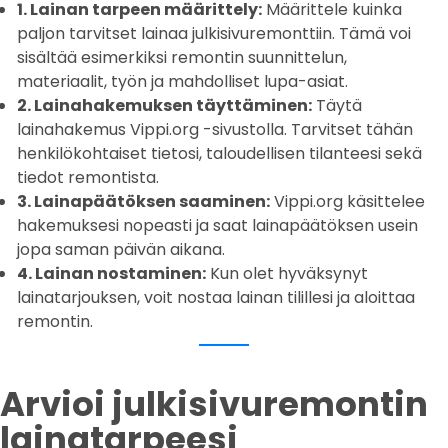
1. Lainan tarpeen määrittely:
Määrittele kuinka
paljon tarvitset lainaa julkisivuremonttiin. Tämä voi
sisältää esimerkiksi remontin suunnittelun,
materiaalit, työn ja mahdolliset lupa-asiat.
2. Lainahakemuksen täyttäminen:
Täytä
lainahakemus Vippi.org -sivustolla. Tarvitset tähän
henkilökohtaiset tietosi, taloudellisen tilanteesi sekä
tiedot remontista.
3. Lainapäätöksen saaminen:
Vippi.org käsittelee
hakemuksesi nopeasti ja saat lainapäätöksen usein
jopa saman päivän aikana.
4. Lainan nostaminen:
Kun olet hyväksynyt
lainatarjouksen, voit nostaa lainan tilillesi ja aloittaa
remontin.
Arvioi julkisivuremontin
lainatarpeesi