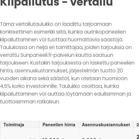
Kilpailutus - vertailu
Tämä vertailutaulukko on laadittu tarjoamaan
konkreettinen esimerkki siitä, kuinka aurinkopaneelien
kilpailuttaminen voi tuottaa huomattavia säästöjä.
Taulukossa on neljä eri toimittajaa, joiden tarjouksia on
verrattu Sunpaneeli.fi-palvelun kautta saatuun
tarjoukseen. Kustakin tarjouksesta on laskettu paneelien
hinta, asennuskustannukset, järjestelmän tuotto 20
vuoden aikana sekä säästöt, kun otetaan huomioon
4,5% korko investoinnille. Taulukko osoittaa, kuinka
kilpailuttaminen voi auttaa löytämään edullisimman ja
tuottoisimman ratkaisun.
Toimittaja
Paneelien hinta
Asennuskustannukset
2