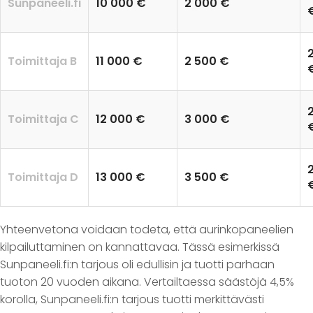
Sunpaneeli.fi
10 000 €
2 000 €
Toimittaja B
11 000 €
2 500 €
Toimittaja C
12 000 €
3 000 €
Toimittaja D
13 000 €
3 500 €
Yhteenvetona voidaan todeta, että aurinkopaneelien
kilpailuttaminen on kannattavaa. Tässä esimerkissä
Sunpaneeli.fi:n tarjous oli edullisin ja tuotti parhaan
tuoton 20 vuoden aikana. Vertailtaessa säästöjä 4,5%
korolla, Sunpaneeli.fi:n tarjous tuotti merkittävästi