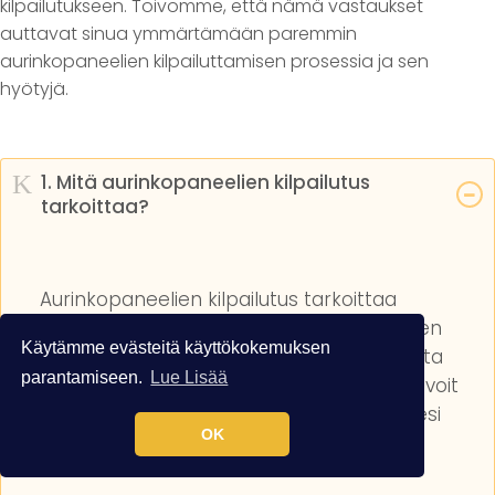
kilpailutukseen. Toivomme, että nämä vastaukset
auttavat sinua ymmärtämään paremmin
aurinkopaneelien kilpailuttamisen prosessia ja sen
hyötyjä.
K
1. Mitä aurinkopaneelien kilpailutus
tarkoittaa?
Aurinkopaneelien kilpailutus tarkoittaa
prosessia, jossa useat eri aurinkopaneelien
Käytämme evästeitä käyttökokemuksen
toimittajat tarjoavat tarjouksensa samasta
parantamiseen.
Lue Lisää
projektista. Tämä mahdollistaa sen, että voit
vertailla eri tarjouksia ja valita niistä itsellesi
OK
parhaiten sopivan.