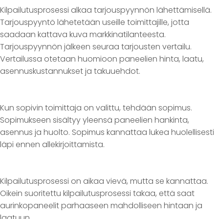
Kilpailutusprosessi alkaa tarjouspyynnön lähettämisellä.
Tarjouspyyntö lähetetään useille toimittajille, jotta
saadaan kattava kuva markkinatilanteesta.
Tarjouspyynnön jälkeen seuraa tarjousten vertailu.
Vertailussa otetaan huomioon paneelien hinta, laatu,
asennuskustannukset ja takuuehdot.
Kun sopivin toimittaja on valittu, tehdään sopimus.
Sopimukseen sisältyy yleensä paneelien hankinta,
asennus ja huolto. Sopimus kannattaa lukea huolellisesti
läpi ennen allekirjoittamista.
Kilpailutusprosessi on aikaa vievä, mutta se kannattaa.
Oikein suoritettu kilpailutusprosessi takaa, että saat
aurinkopaneelit parhaaseen mahdolliseen hintaan ja
laatuun.