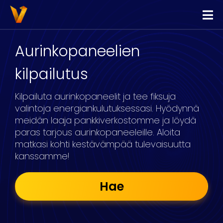
Vippi
Lainaa
Aurinkopaneelien
Kilpailuta Lainat
kilpailutus
Yhdistä Lainat
Kilpailuta aurinkopaneelit ja tee fiksuja
Yrityslimiitti
valintoja energiankulutuksessasi. Hyödynnä
meidän laaja pankkiverkostomme ja löydä
paras tarjous aurinkopaneeleille. Aloita
matkasi kohti kestävämpää tulevaisuutta
kanssamme!
Hae