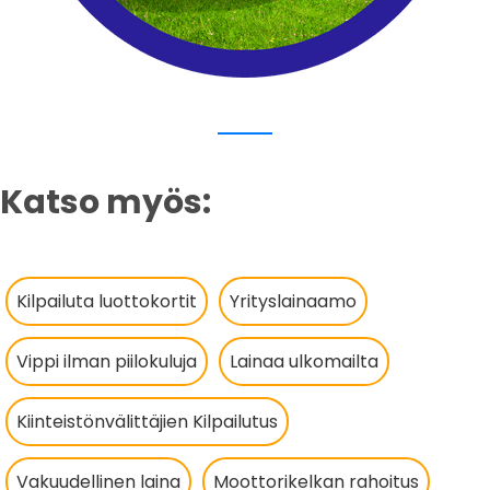
Katso myös:
Kilpailuta luottokortit
Yrityslainaamo
Vippi ilman piilokuluja
Lainaa ulkomailta
Kiinteistönvälittäjien Kilpailutus
Vakuudellinen laina
Moottorikelkan rahoitus