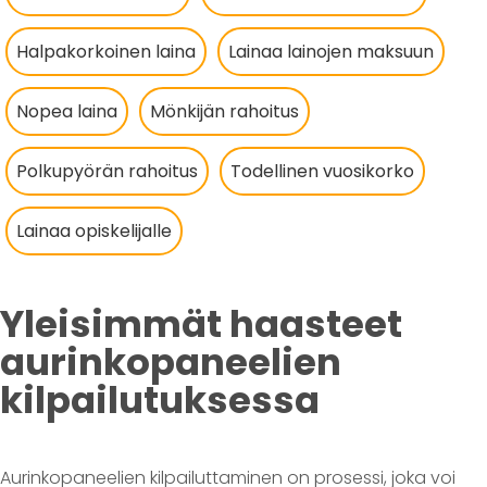
Halpakorkoinen laina
Lainaa lainojen maksuun
Nopea laina
Mönkijän rahoitus
Polkupyörän rahoitus
Todellinen vuosikorko
Lainaa opiskelijalle
Yleisimmät haasteet
aurinkopaneelien
kilpailutuksessa
Aurinkopaneelien kilpailuttaminen on prosessi, joka voi