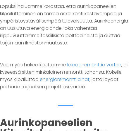
Lopuksi haluamme korostaa, että aurinkopaneelien
kilpailuttaminen on tärkeä askel kohti kestävämpää ja
ympäristöystävällisempää tulevaisuutta. Aurinkoenergia
on uusiutuva energialähde, joka vähentää
riippuvuuttamme fossiilisista polttoaineista ja auttaa
torjumaan ilmastonmuutosta.
Voit myös hakea kauttamme
lainaa remonttia varten
, oli
kyseessä sitten minkälainen remontti tahansa. Kokeile
myös kilpailuttaa
energiaremonttilainat
, jotta löydät
parhaan tarjouksen projektiasi varten.
Aurinkopaneelien