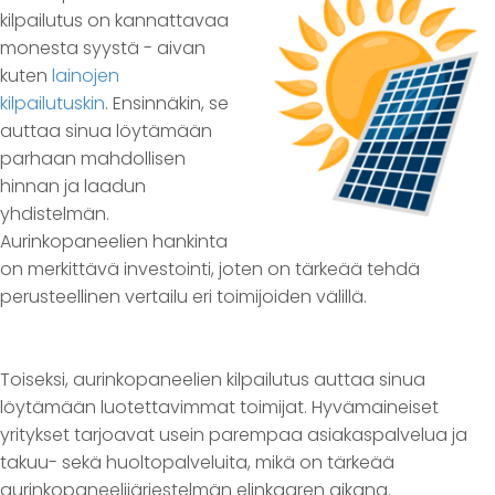
kilpailutus on kannattavaa
monesta syystä - aivan
kuten
lainojen
kilpailutuskin
. Ensinnäkin, se
auttaa sinua löytämään
parhaan mahdollisen
hinnan ja laadun
yhdistelmän.
Aurinkopaneelien hankinta
on merkittävä investointi, joten on tärkeää tehdä
perusteellinen vertailu eri toimijoiden välillä.
Toiseksi, aurinkopaneelien kilpailutus auttaa sinua
löytämään luotettavimmat toimijat. Hyvämaineiset
yritykset tarjoavat usein parempaa asiakaspalvelua ja
takuu- sekä huoltopalveluita, mikä on tärkeää
aurinkopaneelijärjestelmän elinkaaren aikana.