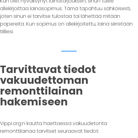
Kun olet hyväksynyt lainatarjouksen, sinun tulee
allekirjoittaa lainasopimus. Tämä tapahtuu sähköisesti,
joten sinun ei tarvitse tulostaa tai lähettää mitään
papereita. Kun sopimus on allekirjoitettu, laina siirretään
tilillesi.
Tarvittavat tiedot
vakuudettoman
remonttilainan
hakemiseen
Vippi.org:n kautta haettaessa vakuudetonta
remonttilainaa tarvitset seuraavat tiedot: