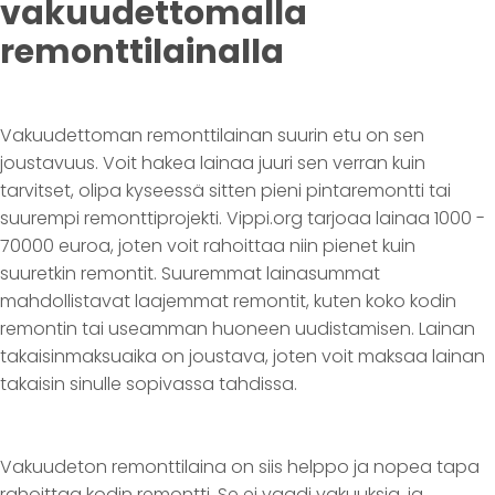
vakuudettomalla
remonttilainalla
Vakuudettoman remonttilainan suurin etu on sen
joustavuus. Voit hakea lainaa juuri sen verran kuin
tarvitset, olipa kyseessä sitten pieni pintaremontti tai
suurempi remonttiprojekti. Vippi.org tarjoaa lainaa 1000 -
70000 euroa, joten voit rahoittaa niin pienet kuin
suuretkin remontit. Suuremmat lainasummat
mahdollistavat laajemmat remontit, kuten koko kodin
remontin tai useamman huoneen uudistamisen. Lainan
takaisinmaksuaika on joustava, joten voit maksaa lainan
takaisin sinulle sopivassa tahdissa.
Vakuudeton remonttilaina on siis helppo ja nopea tapa
rahoittaa kodin remontti. Se ei vaadi vakuuksia, ja