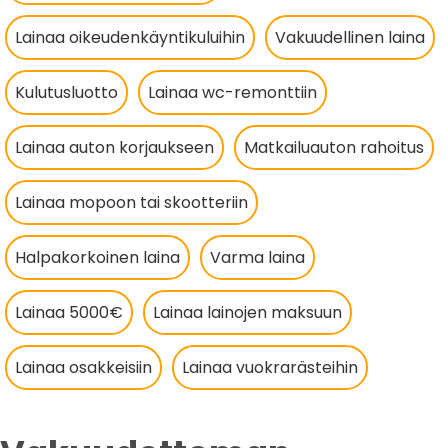
Lainaa oikeudenkäyntikuluihin
Vakuudellinen laina
Kulutusluotto
Lainaa wc-remonttiin
Lainaa auton korjaukseen
Matkailuauton rahoitus
Lainaa mopoon tai skootteriin
Halpakorkoinen laina
Varma laina
Lainaa 5000€
Lainaa lainojen maksuun
Lainaa osakkeisiin
Lainaa vuokrarästeihin