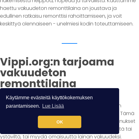
hakemisesta helppoa, nopeaa ja turvallista. Kauttamme
haettu vakuudeton remonttilaina on joustava ja
edullinen ratkaisu remonttisi rahoittamiseen, ja voit
keskittyä olennaiseen - unelmiesi kodin toteuttamiseen.
Vippi.org:n tarjoama
vakuudeton
remonttilaina
Käytämme evästeitä käyttökokemuksen
Vippi.org:n tarjoama vakuudeton remonttilaina on
parantamiseen.
Lue Lisää
helppo ja joustava tapa rahoittaa kotisi remontti. Tämä
tarjoaa mahdollisuuden tehdä suunnitellut parannukset
OK
kotiisi ilman tarvetta lainata rahaa perheenjäseniltä tai
ystäviltä, tai myydä omaisuutta lainan vakuudeksi.