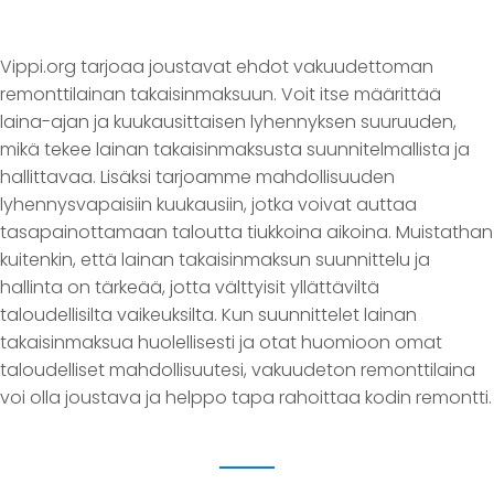
Vippi.org tarjoaa joustavat ehdot vakuudettoman
remonttilainan takaisinmaksuun. Voit itse määrittää
laina-ajan ja kuukausittaisen lyhennyksen suuruuden,
mikä tekee lainan takaisinmaksusta suunnitelmallista ja
hallittavaa. Lisäksi tarjoamme mahdollisuuden
lyhennysvapaisiin kuukausiin, jotka voivat auttaa
tasapainottamaan taloutta tiukkoina aikoina. Muistathan
kuitenkin, että lainan takaisinmaksun suunnittelu ja
hallinta on tärkeää, jotta välttyisit yllättäviltä
taloudellisilta vaikeuksilta. Kun suunnittelet lainan
takaisinmaksua huolellisesti ja otat huomioon omat
taloudelliset mahdollisuutesi, vakuudeton remonttilaina
voi olla joustava ja helppo tapa rahoittaa kodin remontti.