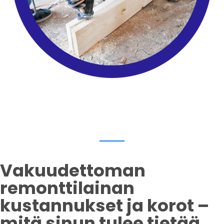
Vakuudettoman
remonttilainan
kustannukset ja korot –
mitä sinun tulee tietää