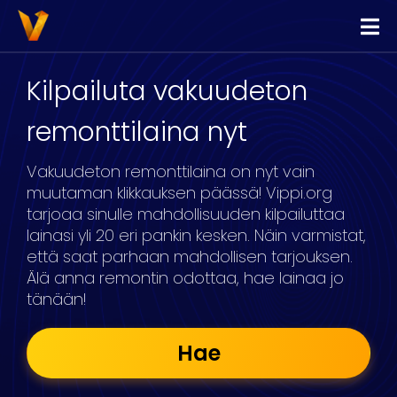
Vippi
Lainaa
Kilpailuta vakuudeton
Kilpailuta Lainat
remonttilaina nyt
Yhdistä Lainat
Vakuudeton remonttilaina on nyt vain
Yrityslimiitti
muutaman klikkauksen päässä! Vippi.org
tarjoaa sinulle mahdollisuuden kilpailuttaa
lainasi yli 20 eri pankin kesken. Näin varmistat,
että saat parhaan mahdollisen tarjouksen.
Älä anna remontin odottaa, hae lainaa jo
tänään!
Hae