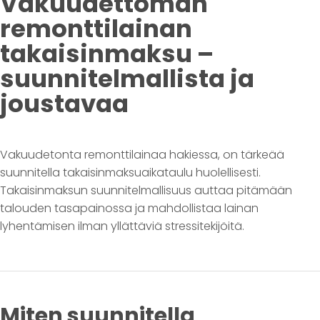
Vakuudettoman
remonttilainan
takaisinmaksu –
suunnitelmallista ja
joustavaa
Vakuudetonta remonttilainaa hakiessa, on tärkeää
suunnitella takaisinmaksuaikataulu huolellisesti.
Takaisinmaksun suunnitelmallisuus auttaa pitämään
talouden tasapainossa ja mahdollistaa lainan
lyhentämisen ilman yllättäviä stressitekijöitä.
Miten suunnitella