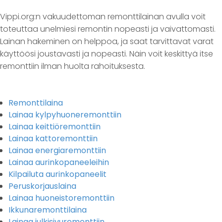
Vippi.org:n vakuudettoman remonttilainan avulla voit
toteuttaa unelmiesi remontin nopeasti ja vaivattomasti.
Lainan hakeminen on helppoa, ja saat tarvittavat varat
käyttöösi joustavasti ja nopeasti. Näin voit keskittyä itse
remonttiin ilman huolta rahoituksesta.
Remonttilaina
Lainaa kylpyhuoneremonttiin
Lainaa keittiöremonttiin
Lainaa kattoremonttiin
Lainaa energiaremonttiin
Lainaa aurinkopaneeleihin
Kilpailuta aurinkopaneelit
Peruskorjauslaina
Lainaa huoneistoremonttiin
Ikkunaremonttilaina
Lainaa julkisivuremonttiin