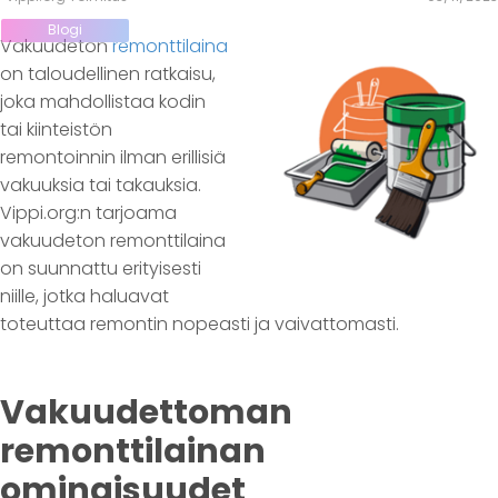
Blogi
Vakuudeton
remonttilaina
on taloudellinen ratkaisu,
joka mahdollistaa kodin
tai kiinteistön
remontoinnin ilman erillisiä
vakuuksia tai takauksia.
Vippi.org:n tarjoama
vakuudeton remonttilaina
on suunnattu erityisesti
niille, jotka haluavat
toteuttaa remontin nopeasti ja vaivattomasti.
Vakuudettoman
remonttilainan
ominaisuudet