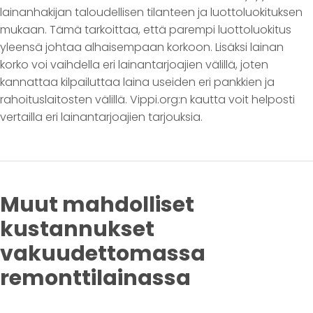
lainanhakijan taloudellisen tilanteen ja luottoluokituksen
mukaan. Tämä tarkoittaa, että parempi luottoluokitus
yleensä johtaa alhaisempaan korkoon. Lisäksi lainan
korko voi vaihdella eri lainantarjoajien välillä, joten
kannattaa kilpailuttaa laina useiden eri pankkien ja
rahoituslaitosten välillä. Vippi.org:n kautta voit helposti
vertailla eri lainantarjoajien tarjouksia.
Muut mahdolliset
kustannukset
vakuudettomassa
remonttilainassa