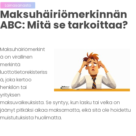
Lainasanasto
Maksuhäiriömerkinnän
ABC: Mitä se tarkoittaa?
Maksuhäiriömerkint
ä on virallinen
merkintä
luottotietorekisteriss
ä, joka kertoo
henkilön tai
yrityksen
maksuvaikeuksista. Se syntyy, kun lasku tai velka on
jäänyt pitkäksi aikaa maksamatta, eikä sitä ole hoidettu
muistutuksista huolimatta.