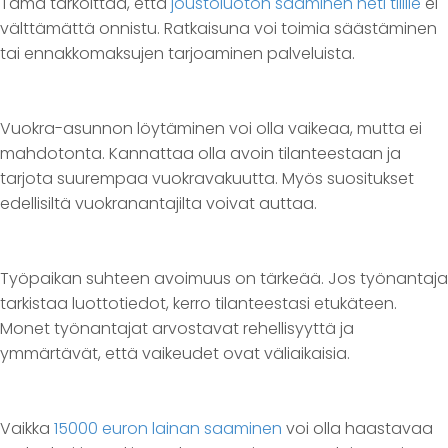
Tämä tarkoittaa, että
joustoluoton saaminen heti tilille
ei
välttämättä onnistu. Ratkaisuna voi toimia säästäminen
tai ennakkomaksujen tarjoaminen palveluista.
Vuokra-asunnon löytäminen voi olla vaikeaa, mutta ei
mahdotonta. Kannattaa olla avoin tilanteestaan ja
tarjota suurempaa vuokravakuutta. Myös suositukset
edellisiltä vuokranantajilta voivat auttaa.
Työpaikan suhteen avoimuus on tärkeää. Jos työnantaja
tarkistaa luottotiedot, kerro tilanteestasi etukäteen.
Monet työnantajat arvostavat rehellisyyttä ja
ymmärtävät, että vaikeudet ovat väliaikaisia.
Vaikka
15000 euron lainan saaminen
voi olla haastavaa