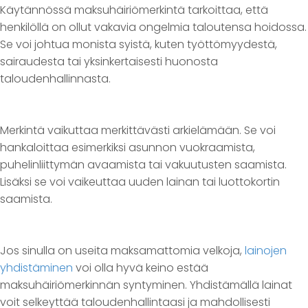
Käytännössä maksuhäiriömerkintä tarkoittaa, että
henkilöllä on ollut vakavia ongelmia taloutensa hoidossa.
Se voi johtua monista syistä, kuten työttömyydestä,
sairaudesta tai yksinkertaisesti huonosta
taloudenhallinnasta.
Merkintä vaikuttaa merkittävästi arkielämään. Se voi
hankaloittaa esimerkiksi asunnon vuokraamista,
puhelinliittymän avaamista tai vakuutusten saamista.
Lisäksi se voi vaikeuttaa uuden lainan tai luottokortin
saamista.
Jos sinulla on useita maksamattomia velkoja,
lainojen
yhdistäminen
voi olla hyvä keino estää
maksuhäiriömerkinnän syntyminen. Yhdistämällä lainat
voit selkeyttää taloudenhallintaasi ja mahdollisesti