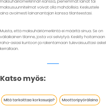
maksuhäiriömerkinnän kanssa, pienemmät lainat tai
maksusuunnitelmat voivat olla mahdollisia. Keskustele
aina avoimesti lainanantajan kanssa tilanteestasi.
Muista, että maksuhäiriömerkintä ei määritä sinua. Se on
väliaikainen tilanne, josta voi selviytyä. Keskity hoitamaan
raha-asiasi kuntoon ja rakentamaan tulevaisuuttasi askel
kerrallaan.
Katso myös:
Mitä tarkoittaa korkosuoja?
Moottoripyörälaina