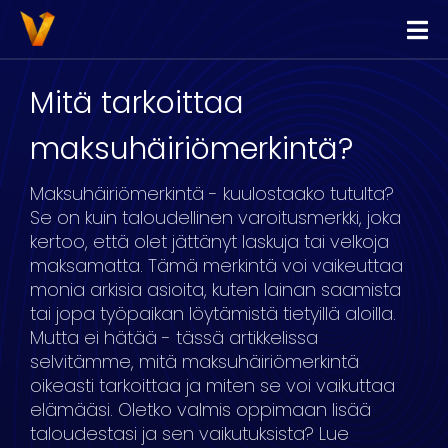
Vippi
Lainaa
Mitä tarkoittaa
Kilpailuta Lainat
maksuhäiriömerkintä?
Yhdistä Lainat
Maksuhäiriömerkintä - kuulostaako tutulta?
Yrityslimiitti
Se on kuin taloudellinen varoitusmerkki, joka
kertoo, että olet jättänyt laskuja tai velkoja
maksamatta. Tämä merkintä voi vaikeuttaa
monia arkisia asioita, kuten lainan saamista
tai jopa työpaikan löytämistä tietyillä aloilla.
Mutta ei hätää - tässä artikkelissa
selvitämme, mitä maksuhäiriömerkintä
oikeasti tarkoittaa ja miten se voi vaikuttaa
elämääsi. Oletko valmis oppimaan lisää
taloudestasi ja sen vaikutuksista? Lue