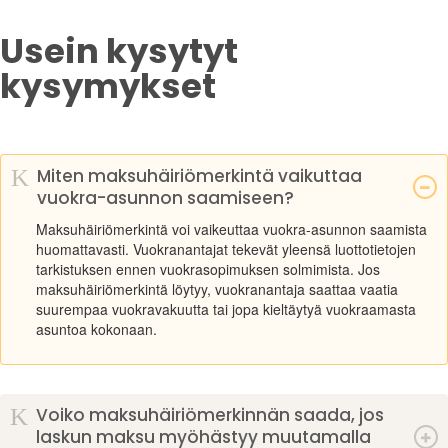
Usein kysytyt
kysymykset
K
Miten maksuhäiriömerkintä vaikuttaa
vuokra-asunnon saamiseen?
Maksuhäiriömerkintä voi vaikeuttaa vuokra-asunnon saamista
huomattavasti. Vuokranantajat tekevät yleensä luottotietojen
tarkistuksen ennen vuokrasopimuksen solmimista. Jos
maksuhäiriömerkintä löytyy, vuokranantaja saattaa vaatia
suurempaa vuokravakuutta tai jopa kieltäytyä vuokraamasta
asuntoa kokonaan.
K
Voiko maksuhäiriömerkinnän saada, jos
laskun maksu myöhästyy muutamalla