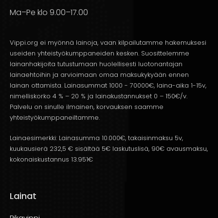
Ma–Pe klo 9.00–17.00
Vippi.org ei myönnä lainoja, vaan kilpailutamme hakemuksesi
useiden yhteistyökumppaneiden kesken. Suosittelemme
lainanhakijoita tutustumaan huolellisesti luotonantajan
lainaehtoihin ja arvioimaan omaa maksukykyään ennen
lainan ottamista. Lainasummat 1000 - 70000€, laina-aika 1-15v,
nimelliskorko 4 % – 20 % ja lainakustannukset 0 – 150€/v.
Palvelu on sinulle ilmainen, korvauksen saamme
yhteistyökumppaneiltamme.
Lainaesimerkki: Lainasumma 10.000€, takaisinmaksu 5v,
kuukausierä 232,5 € sisältää 5€ laskutuslisä, 90€ avausmaksu,
kokonaiskustannus 13.951€
Lainat
Pikavippi