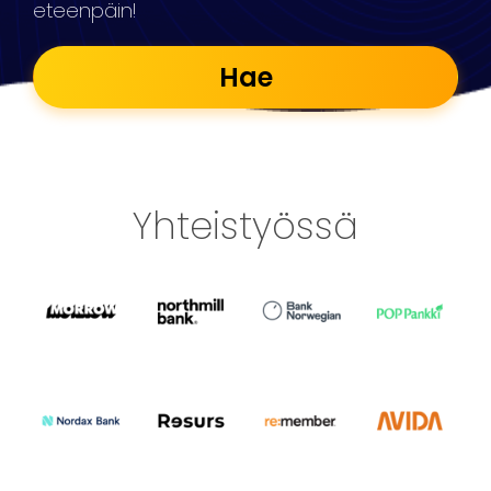
eteenpäin!
Hae
Yhteistyössä