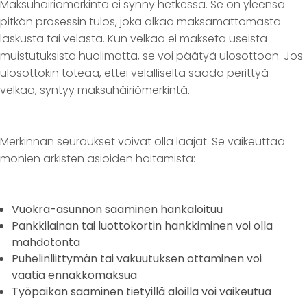
Maksuhäiriömerkintä ei synny hetkessä. Se on yleensä
pitkän prosessin tulos, joka alkaa maksamattomasta
laskusta tai velasta. Kun velkaa ei makseta useista
muistutuksista huolimatta, se voi päätyä ulosottoon. Jos
ulosottokin toteaa, ettei velalliselta saada perittyä
velkaa, syntyy maksuhäiriömerkintä.
Merkinnän seuraukset voivat olla laajat. Se vaikeuttaa
monien arkisten asioiden hoitamista:
Vuokra-asunnon saaminen hankaloituu
Pankkilainan tai luottokortin hankkiminen voi olla
mahdotonta
Puhelinliittymän tai vakuutuksen ottaminen voi
vaatia ennakkomaksua
Työpaikan saaminen tietyillä aloilla voi vaikeutua