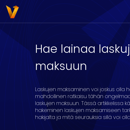
Hae lainaa lasku
maksuun
3000
4000
5000
6000
7000
8
Laskujen maksaminen voi joskus olla h
mahdollinen ratkaisu tähän ongelma
laskujen maksuun. Tässä artikkelissa k
16
17
18
19
20
hakeminen laskujen maksamiseen tarko
hakijalta ja mitä seurauksia sillä voi olla