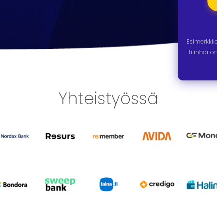
Esimerkki
tilinhoit
Yhteistyössä