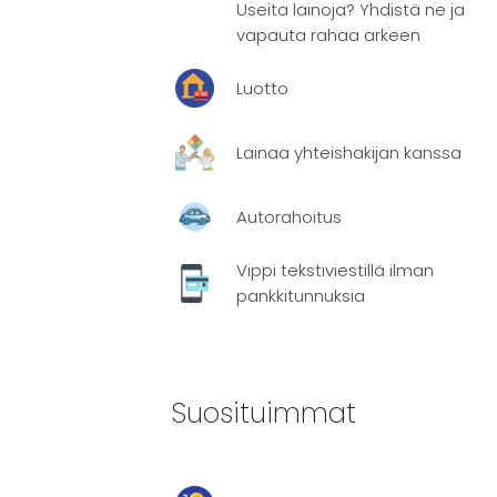
 jo saman
Useita lainoja? Yhdistä ne ja
kein ja
vapauta rahaa arkeen
Luotto
Lainaa yhteishakijan kanssa
Autorahoitus
rilaisia
ehtoa:
Vippi tekstiviestillä ilman
pankkitunnuksia
isuutta
Suosituimmat
llä lainan