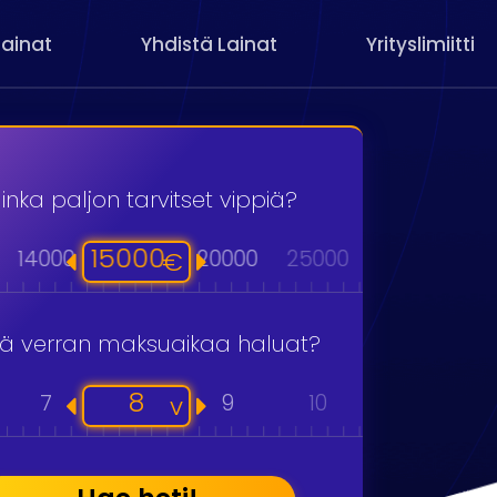
Lainat
Yhdistä Lainat
Yrityslimiitti
inka paljon tarvitset vippiä?
15000
14000
20000
25000
30000
40
€
kä verran maksuaikaa haluat?
8
7
9
10
11
v