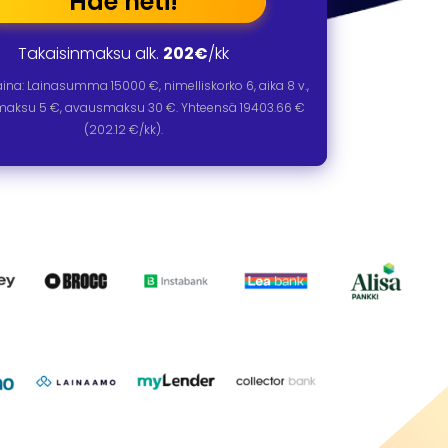
Hae heti!
Takaisinmaksu alk.
202€
/kk
laina: Lainasumma
15000
€, nimelliskorko
6
, aika
8
v.,
omaksu 5 €, avausmaksu 30 €. Yhteensä
19403.66
€
(
202.12
€/kk).