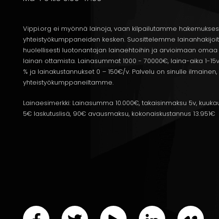
Maksuhäiriömerkintä voi vaikuttaa lainan saamiseen. 
saamisesta haastavampaa. Maksuhäiriömerkintä tarkoi
rahavelvoitteitasi, ja se voi estää sinua saamasta la
Vippi.org ei myönnä lainoja, vaan kilpailutamme hakemukses
yhteistyökumppaneiden kesken. Suosittelemme lainanhakijoi
On kuitenkin mahdollista saada lainaa laskujen mak
huolellisesti luotonantajan lainaehtoihin ja arvioimaan om
myöntävät lainaa myös henkilöille, joilla on maksuhäi
lainan ottamista. Lainasummat 1000 - 70000€, laina-aika 1-15v
tärkeää tutustua eri lainapalveluiden ehtoihin ennen
% ja lainakustannukset 0 – 150€/v. Palvelu on sinulle ilmain
yhteistyökumppaneiltamme.
On tärkeää huomata, että maksuhäiriömerkinnän kanss
Lainaesimerkki: Lainasumma 10.000€, takaisinmaksu 5v, kuukau
lainaehtoihin voi sisältyä muita rajoituksia. Jos sinu
5€ laskutuslisä, 90€ avausmaksu, kokonaiskustannus 13.951€
tarkkaan ja varmistaa, että pystyt maksamaan lainan
Katso myös:
Lainaa lainojen maksuun
Sisustuslaina
Vuokr