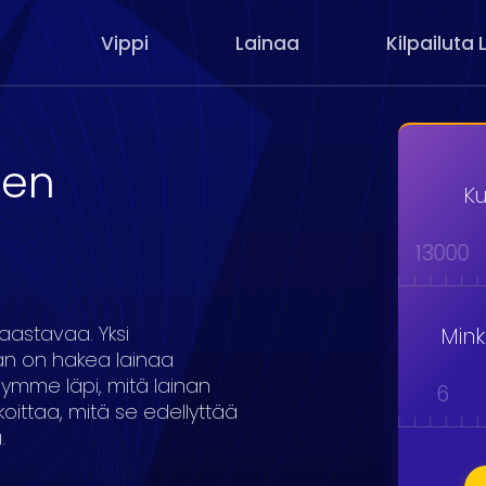
Vippi
Lainaa
Kilpailuta 
jen
Ku
000
9000
10000
11000
12000
13000
aastavaa. Yksi
Min
an on hakea lainaa
äymme läpi, mitä lainan
1
2
3
4
5
6
ittaa, mitä se edellyttää
.