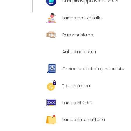
.
Uusi pikavippi avattu 2026
tista
Lainaa opiskelijalle
en venyy
Rakennuslaina
Autolainalaskuri
Omien luottotietojen tarkistus
 lainan
Tasaerälaina
rtailu
Lainaa 3000€
i koskaan
Lainaa ilman liitteitä
emuksen