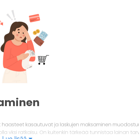
taminen
liset haasteet kasautuvat ja laskujen maksaminen muodostu
olla yksi ratkaisu. On kuitenkin tärkeää tunnistaa lainan tar
Lue lisää