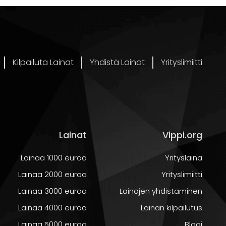
Kilpailuta Lainat
Yhdistä Lainat
Yrityslimiitti
a
veluilta.
ta haluat
Lainat
Vippi.org
nölliset
Lainaa 1000 euroa
Yrityslaina
ään 18-
Lainaa 2000 euroa
Yrityslimiitti
Lainaa 3000 euroa
Lainojen yhdistäminen
Lainaa 4000 euroa
Lainan kilpailutus
Lainaa 5000 euroa
Blogi