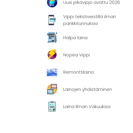
Uusi pikavippi avattu 2026
Vippi tekstiviestillä ilman
miseksi.
pankkitunnuksia
Halpa laina
Nopea Vippi
si. Tämä
Remonttilaina
Lainojen yhdistäminen
isesti. On
Laina Ilman Vakuuksia