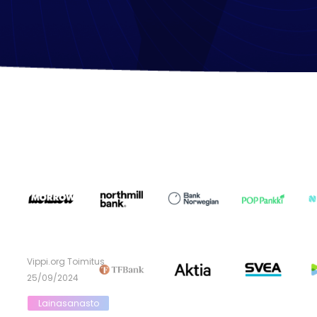
Vippi.org Toimitus
25/09/2024
Lainasanasto