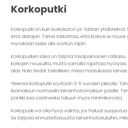
Korkoputki
Korkoputki on kuin korkokaton ja -lattian yhdistelmä. 
että alarajan. Tämä tarkoittaa, että korkosi ei nouse y
myöskään laske alle sovitun rajan.
Korkoputken idea on tarjota tasapainoinen ratkaisu. 
korkojen nousuilta, mutta samalla rajoittaa hyötyäsi, 
alas. Näin tiedät tarkalleen, missä haarukassa lainasi k
Yleensä korkoputki sovitaan 3-5 vuoden jaksolle. T
lisämaksun normaalin lainanhoitomaksun päälle. Täm
pankki saa vastineeksi takuun myös minimikorosta.
Korkoputki voi olla hyvä valinta, jos haluat suojautua
Se tarjoaa ennustettavuutta lainanhoitokuluihin, mik