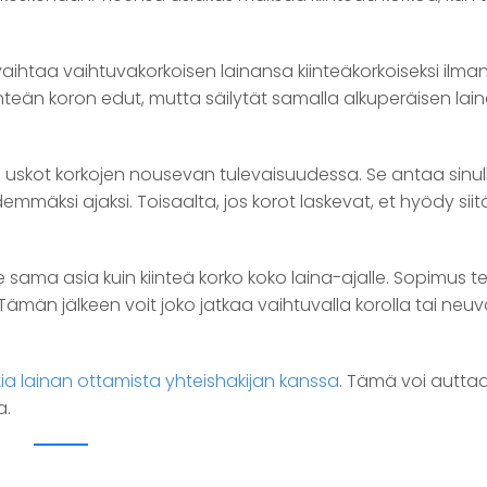
aihtaa vaihtuvakorkoisen lainansa kiinteäkorkoiseksi ilman
nteän koron edut, mutta säilytät samalla alkuperäisen lain
os uskot korkojen nousevan tulevaisuudessa. Se antaa sinul
mmäksi ajaksi. Toisaalta, jos korot laskevat, et hyödy sii
sama asia kuin kiinteä korko koko laina-ajalle. Sopimus 
. Tämän jälkeen voit joko jatkaa vaihtuvalla korolla tai neuv
ia lainan ottamista yhteishakijan kanssa
. Tämä voi autta
a.