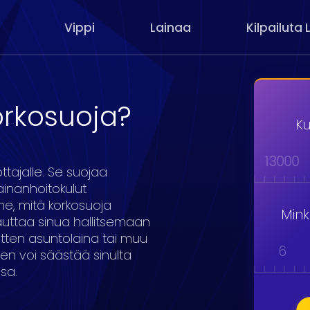
Vippi
Lainaa
Kilpailuta 
orkosuoja?
Ku
000
9000
10000
11000
12000
13000
ttajalle. Se suojaa
lainanhoitokulut
me, mitä korkosuoja
Min
 auttaa sinua hallitsemaan
itten asuntolaina tai muu
1
2
3
4
5
6
en voi säästää sinulta
sa.