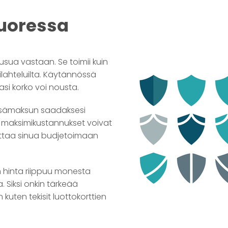
uoressa
sua vastaan. Se toimii kuin
eilahteluilta. Käytännössä
nasi korko voi nousta.
lisämaksun saadaksesi
si maksimikustannukset voivat
auttaa sinua budjetoimaan
n hinta riippuu monesta
. Siksi onkin tärkeää
n kuten tekisit luottokorttien