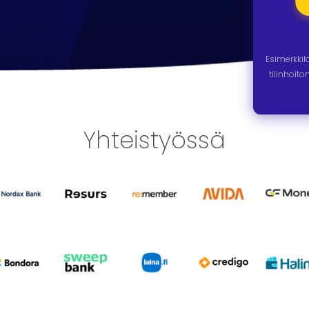
Esimerkki
tilinhoit
Yhteistyössä