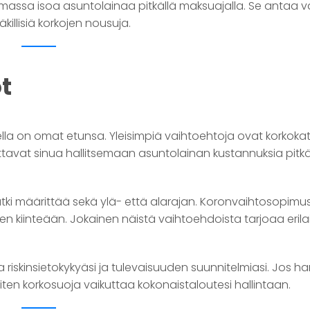
ttamassa isoa asuntolainaa pitkällä maksuajalla. Se antaa
äkillisiä korkojen nousuja.
t
lla on omat etunsa. Yleisimpiä vaihtoehtoja ovat korkokat
tavat sinua hallitsemaan asuntolainan kustannuksia pitkä
utki määrittää sekä ylä- että alarajan. Koronvaihtosopimu
 kiinteään. Jokainen näistä vaihtoehdoista tarjoaa erila
riskinsietokykyäsi ja tulevaisuuden suunnitelmiasi. Jos har
iten korkosuoja vaikuttaa kokonaistaloutesi hallintaan.