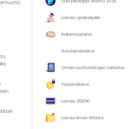
Uusi pikavippi avattu 2026
 varmuutta
Lainaa opiskelijalle
Rakennuslaina
Autolainalaskuri
to,
llä
Omien luottotietojen tarkistus
s
Tasaerälaina
isen
Lainaa 3000€
kitset
Lainaa ilman liitteitä