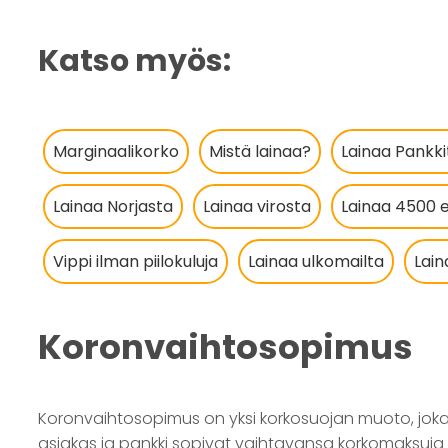
Katso myös:
Marginaalikorko
Mistä lainaa?
Lainaa Pankki
Lainaa Norjasta
Lainaa virosta
Lainaa 4500 
Vippi ilman piilokuluja
Lainaa ulkomailta
Lai
Koronvaihtosopimus
Koronvaihtosopimus on yksi korkosuojan muoto, joka t
asiakas ja pankki sopivat vaihtavansa korkomaksuja