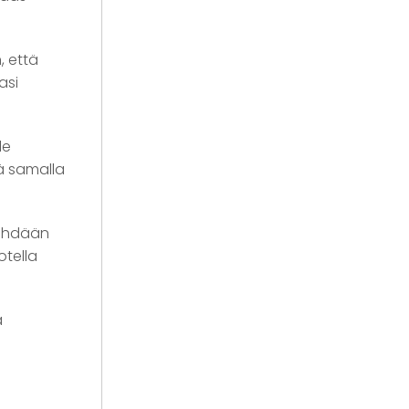
, että
asi
le
tä samalla
tehdään
otella
a