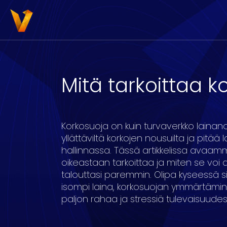
Mitä tarkoittaa k
3000
4000
5000
6000
7000
8
Korkosuoja on kuin turvaverkko lainano
yllättäviltä korkojen nousuilta ja pitää 
hallinnassa. Tässä artikkelissa avaam
oikeastaan tarkoittaa ja miten se voi
talouttasi paremmin. Olipa kyseessä s
16
17
18
19
20
isompi laina, korkosuojan ymmärtämin
paljon rahaa ja stressiä tulevaisuudes