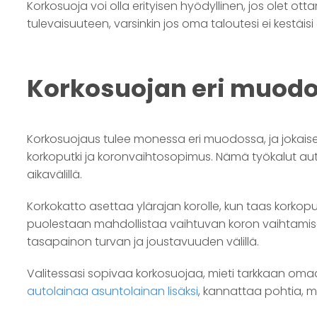
Korkosuoja voi olla erityisen hyödyllinen, jos olet o
tulevaisuuteen, varsinkin jos oma taloutesi ei kestäisi 
Korkosuojan eri muodo
Korkosuojaus tulee monessa eri muodossa, ja jokaise
korkoputki ja koronvaihtosopimus. Nämä työkalut aut
aikavälillä.
Korkokatto asettaa ylärajan korolle, kun taas korkop
puolestaan mahdollistaa vaihtuvan koron vaihtamisen
tasapainon turvan ja joustavuuden välillä.
Valitessasi sopivaa korkosuojaa, mieti tarkkaan omaa 
autolainaa asuntolainan lisäksi
, kannattaa pohtia, m