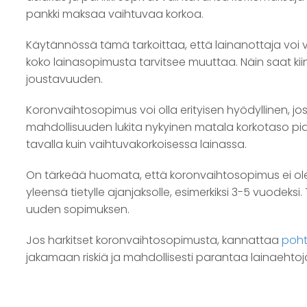
pankki maksaa vaihtuvaa korkoa.
Käytännössä tämä tarkoittaa, että lainanottaja voi v
koko lainasopimusta tarvitsee muuttaa. Näin saat kii
joustavuuden.
Koronvaihtosopimus voi olla erityisen hyödyllinen, j
mahdollisuuden lukita nykyinen matala korkotaso pide
tavalla kuin vaihtuvakorkoisessa lainassa.
On tärkeää huomata, että koronvaihtosopimus ei ole 
yleensä tietylle ajanjaksolle, esimerkiksi 3-5 vuodeksi
uuden sopimuksen.
Jos harkitset koronvaihtosopimusta, kannattaa
poht
jakamaan riskiä ja mahdollisesti parantaa lainaehtoj