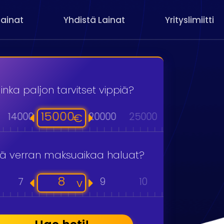
Lainat
Yhdistä Lainat
Yrityslimiitti
inka paljon tarvitset vippiä?
15000
14000
20000
25000
30000
40
€
kä verran maksuaikaa haluat?
8
7
9
10
11
v