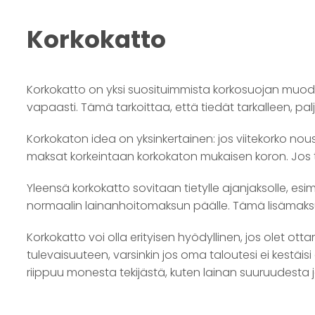
Korkokatto
Korkokatto on yksi suosituimmista korkosuojan muodoi
vapaasti. Tämä tarkoittaa, että tiedät tarkalleen, pal
Korkokaton idea on yksinkertainen: jos viitekorko nou
maksat korkeintaan korkokaton mukaisen koron. Jos ta
Yleensä korkokatto sovitaan tietylle ajanjaksolle, es
normaalin lainanhoitomaksun päälle. Tämä lisämaks
Korkokatto voi olla erityisen hyödyllinen, jos olet o
tulevaisuuteen, varsinkin jos oma taloutesi ei kestäisi 
riippuu monesta tekijästä, kuten lainan suuruudesta 