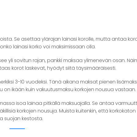
sta. Se asettaa ylärajan lainasi korolle, mutta antaa kor
jonko lainasi korko voi maksimissaan olla.
see yli sovitun rajan, pankki maksaa ylimenevän osan. Näin
as korot laskevat, hyödyt siitä täysimääräisesti.
imerkiksi 3-10 vuodeksi. Tänä aikana maksat pienen lisämak
u on ikään kuin vakuutusmaksu korkojen nousua vastaan.
ttamassa isoa lainaa pitkällä maksuajalla. Se antaa varmuut
äkillisiä korkojen nousuja. Muista kuitenkin, että korkokaton
ja suojan kestosta.