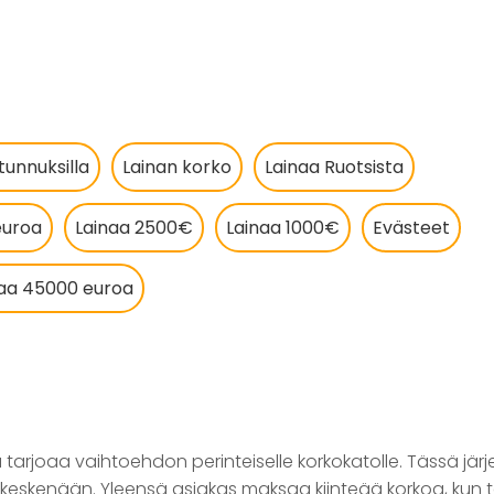
tunnuksilla
Lainan korko
Lainaa Ruotsista
euroa
Lainaa 2500€
Lainaa 1000€
Evästeet
naa 45000 euroa
arjoaa vaihtoehdon perinteiselle korkokatolle. Tässä järj
 keskenään. Yleensä asiakas maksaa kiinteää korkoa, kun 