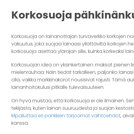
Korkosuoja pähkinänk
Korkosuoja on lainanottajan turvaverkko korkojen nou
vakuutus, joka suojaa lainaasi yllättäviltä korkojen h
korkosuoja asettaa ylärajan sille, kuinka korkeaksi lai
Korkosuojan idea on yksinkertainen: maksat pienen 
mielenrauhaa. Näin tiedät tarkalleen, paljonko laina
olla, vaikka markkinakorot nousisivat rajusti. Tämä 
lainanhoitokulusi pitkälle tulevaisuuteen.
On hyvä muistaa, että korkosuoja ei ole ilmainen. Se
tekijästä, kuten lainan suuruudesta ja suojan kestosta
kilpailuttaa eri pankkien tarjoamat vaihtoehdot
, aiva
kanssa.