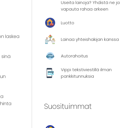
Useita lainoja? Yhdistä ne ja
vapauta rahaa arkeen
Luotto
on laskea
Lainaa yhteishakijan kanssa
Autorahoitus
 sinä
Vippi tekstiviestillä ilman
sun
pankkitunnuksia
ta
 hinta
Suosituimmat