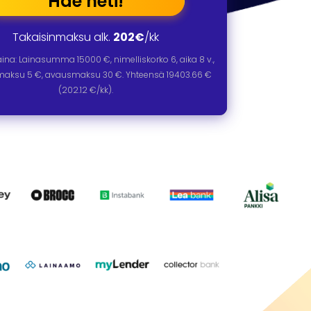
Hae heti!
Takaisinmaksu alk.
202€
/kk
laina: Lainasumma
15000
€, nimelliskorko
6
, aika
8
v.,
omaksu 5 €, avausmaksu 30 €. Yhteensä
19403.66
€
(
202.12
€/kk).