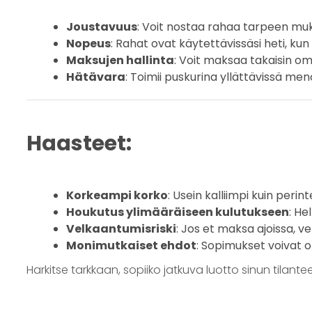
Joustavuus
: Voit nostaa rahaa tarpeen mu
Nopeus
: Rahat ovat käytettävissäsi heti, kun t
Maksujen hallinta
: Voit maksaa takaisin om
Hätävara
: Toimii puskurina yllättävissä men
Haasteet:
Korkeampi korko
: Usein kalliimpi kuin perint
Houkutus ylimääräiseen kulutukseen
: He
Velkaantumisriski
: Jos et maksa ajoissa, v
Monimutkaiset ehdot
: Sopimukset voivat ol
Harkitse tarkkaan, sopiiko jatkuva luotto sinun tilantee