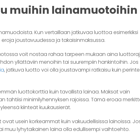
lu muihin lainamuotoihin
namuodoista. Kun vertaillaan jatkuvaa luottoa esimerkiksi
tä eroja joustavuudessa ja takaisinmaksussa.
 luotossa voit nostaa rahaa tarpeen mukaan aina luottoraj
ehdon yllättäviin menoihin tai suurempiin hankintoihin. Jos
ia
, jatkuva luotto voi olla joustavampi ratkaisu kuin perint
män luottokorttia kuin tavallista lainaa. Maksat vain
n tahtiisi minimilyhennyksen rajoissa. Tämä eroaa merkitt
 yleensä kiinteät kuukausierät.
 ovat usein korkeammat kuin vakuudellisissa lainoissa. Jos
tai muu lyhytaikainen laina olla edullisempi vaihtoehto.