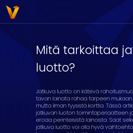
Mitä tarkoittaa j
luotto?
3000
4000
5000
6000
7000
8
Jatkuva luotto on kätevä rahoitusmuot
tavan lainata rahaa tarpeen mukaan. Se
mutta ilman fyysistä korttia. Tässä ar
16
17
18
19
20
jatkuvan luoton toimintaperiaatteen 
eroaa perinteisistä lainoista. Saat selk
jatkuva luotto voi olla hyvä vaihtoeht