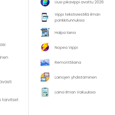
Uusi pikavippi avattu 2026
Vippi tekstiviestillä ilman
pankkitunnuksia
Halpa laina
asi
Nopea Vippi
einen
Remonttilaina
Lainojen yhdistäminen
ävästi
Laina Ilman Vakuuksia
 tarvitset