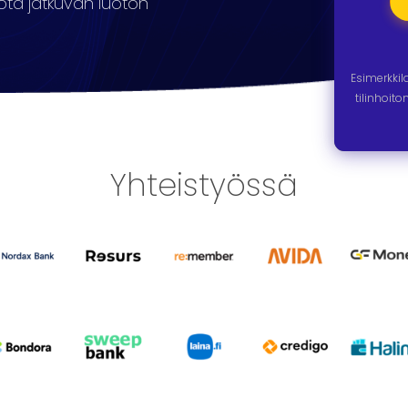
 ota jatkuvan luoton
Esimerkki
tilinhoit
Yhteistyössä