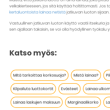
velkakierteeseen, jos sitä käyttää holtittomasti. Jos
kertaluontoista lainaa netistä
jatkuvan luoton sijaan.
Vastuullinen jatkuvan luoton käyttö vaatii itsekuria 
sen ajallaan takaisin, se voi olla hyödyllinen työkalu y
Katso myös:
Mitä tarkoittaa korkosuoja?
Mistä lainaa?
Pi
Kilpailuta luottokortit
Evästeet
Lainaa ulkom
Lainaa laskujen maksuun
Marginaalikorko
L