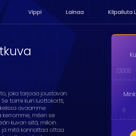
Vippi
Lainaa
Kilpailuta 
atkuva
Ku
000
9000
10000
11000
12000
13000
o, joka tarjoaa joustavan
Min
 toimii kuin luottokortti,
tikkelissa avaamme
1
2
3
4
5
6
ja kerromme, miten se
eän kuvan siitä, milloin
o ja mitä kannattaa ottaa