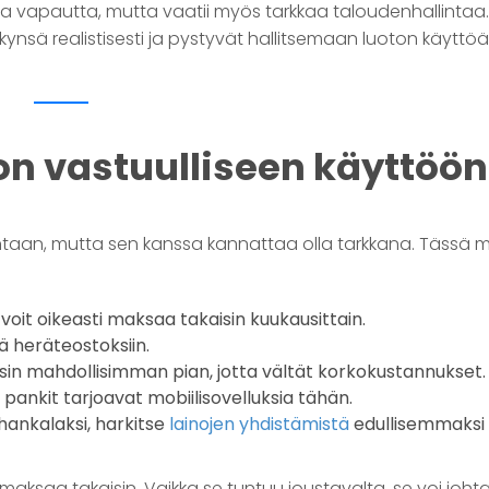
 ja vapautta, mutta vaatii myös tarkkaa taloudenhallintaa.
kynsä realistisesti ja pystyvät hallitsemaan luoton käyttö
on vastuulliseen käyttöön
lintaan, mutta sen kanssa kannattaa olla tarkkana. Tässä
o voit oikeasti maksaa takaisin kuukausittain.
ä heräteostoksiin.
n mahdollisimman pian, jotta vältät korkokustannukset.
 pankit tarjoavat mobiilisovelluksia tähän.
hankalaksi, harkitse
lainojen yhdistämistä
edullisemmaksi
 maksaa takaisin. Vaikka se tuntuu joustavalta, se voi joht