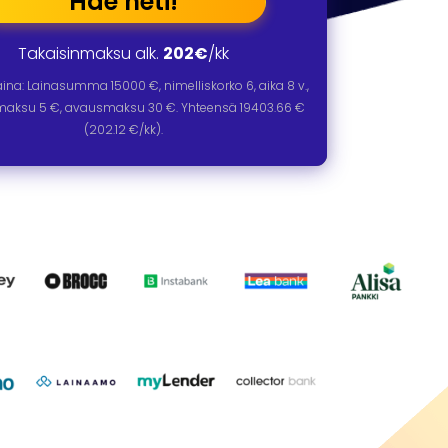
Hae heti!
Takaisinmaksu alk.
202€
/kk
laina: Lainasumma
15000
€, nimelliskorko
6
, aika
8
v.,
omaksu 5 €, avausmaksu 30 €. Yhteensä
19403.66
€
(
202.12
€/kk).