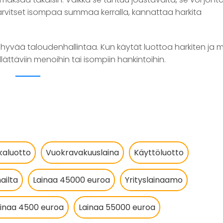
 tarvitset isompaa summaa kerralla, kannattaa harkita
ja hyvää taloudenhallintaa. Kun käytät luottoa harkiten ja 
llättäviin menoihin tai isompiin hankintoihin.
kaluotto
Vuokravakuuslaina
Käyttöluotto
ailta
Lainaa 45000 euroa
Yrityslainaamo
ainaa 4500 euroa
Lainaa 55000 euroa