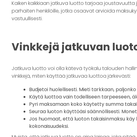
Kaiken kaikkiaan jatkuva luotto tarjoaa joustavuutta
parhaiten henkilöille, jotka osaavat arvioida maksuky
vastuullisesti.
Vinkkejä jatkuvan luot
Jatkuva luotto voi olla kätevä työkalu talouden hal
vinkkejä, miten käyttää jatkuvaa luottoa järkevästi:
Budjetoi huolellisesti. Mieti tarkkaan, paljonk
Käytä luottoa vain todelliseen tarpeeseen, äl
Pyri maksamaan koko käytetty summa takaisi
Seuraa luoton käyttöäsi säännöllisesti. Monet
Jos huomaat, että luoton takaisinmaksu käy 
kokonaisuudeksi.
Muista, että jatkuva luotto on aina lainaa, joka pitää