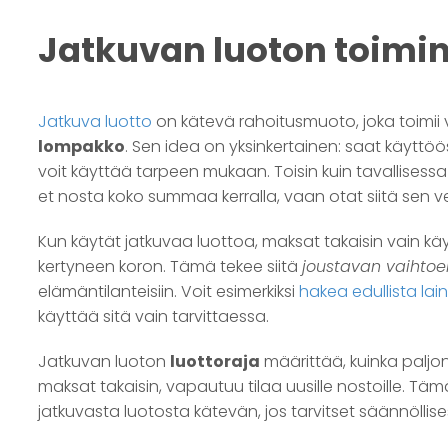
Jatkuvan luoton toimi
Jatkuva luotto
on kätevä rahoitusmuoto, joka toimii
lompakko
. Sen idea on yksinkertainen: saat käyttö
voit käyttää tarpeen mukaan. Toisin kuin tavallisessa
et nosta koko summaa kerralla, vaan otat siitä sen ver
Kun käytät jatkuvaa luottoa, maksat takaisin vain kä
kertyneen koron. Tämä tekee siitä
joustavan vaihto
elämäntilanteisiin. Voit esimerkiksi
hakea edullista lai
käyttää sitä vain tarvittaessa.
Jatkuvan luoton
luottoraja
määrittää, kuinka paljo
maksat takaisin, vapautuu tilaa uusille nostoille. Tä
jatkuvasta luotosta kätevän, jos tarvitset säännöllises