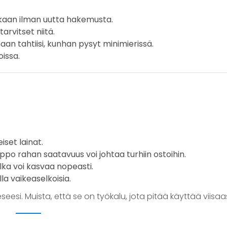
kaan ilman uutta hakemusta.
arvitset niitä.
aan tahtiisi, kunhan pysyt minimierissä.
oissa.
eiset lainat.
lppo rahan saatavuus voi johtaa turhiin ostoihin.
elka voi kasvaa nopeasti.
la vaikeaselkoisia.
seesi. Muista, että se on työkalu, jota pitää käyttää viisaas