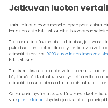
Jatkuvan luoton vertai
Jatkuva luotto eroaa monella tapaa perinteisistä lai
kertaluonteisiin kulutusluottoihin, huomataan selkei
Toisin kuin kiinteäsummaisissa lainoissa, jatkuvassa
puitteissa. Tämä tekee siitä erityisen kätevän vaihto
esimerkiksi tarvitset
10000 euron lainan ilman vakuuks
kulutusluotto.
Takaisinmaksun osalta jatkuva luotto muistuttaa enem
käyttämästäsi luotosta, ja voit lyhentää velkaa omaa
esimerkiksi asuntolainasta tai autolainasta, joissa on
On kuitenkin hyvä muistaa, että jatkuvan luoton korot
vain
pienen lainan
lyhyeksi ajaksi, saattaa pikavippi 