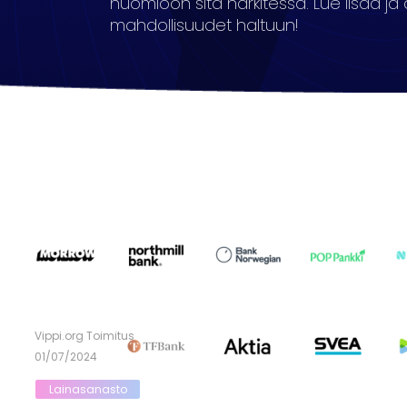
huomioon sitä harkitessa. Lue lisää ja
mahdollisuudet haltuun!
Vippi.org Toimitus
01/07/2024
Lainasanasto