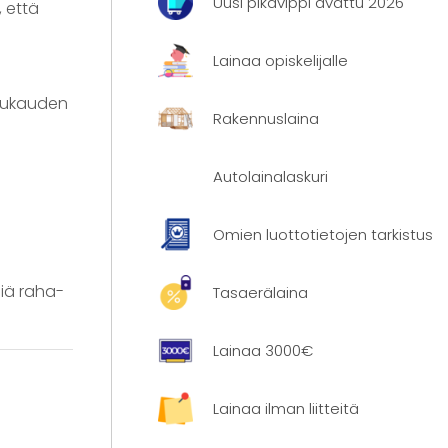
Uusi pikavippi avattu 2026
, että
Lainaa opiskelijalle
kuukauden
Rakennuslaina
Autolainalaskuri
Omien luottotietojen tarkistus
iä raha-
Tasaerälaina
Lainaa 3000€
Lainaa ilman liitteitä