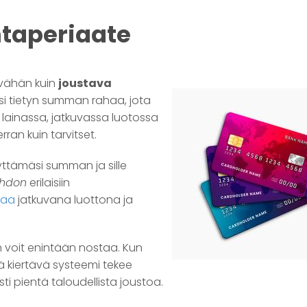
ntaperiaate
 vähän kuin
joustava
ösi tietyn summan rahaa, jota
 lainassa, jatkuvassa luotossa
ran kuin tarvitset.
yttämäsi summan ja sille
ehdon
erilaisiin
naa
jatkuvana luottona ja
n voit enintään nostaa. Kun
mä kiertävä systeemi tekee
ti pientä taloudellista joustoa.