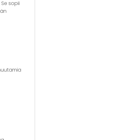
 Se sopii
ään
 muutamia
aa