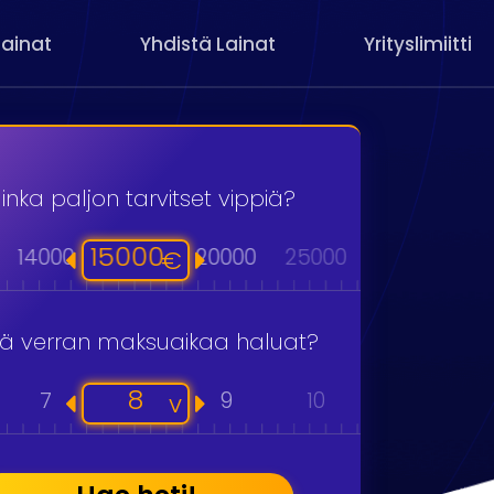
Lainat
Yhdistä Lainat
Yrityslimiitti
inka paljon tarvitset vippiä?
15000
14000
20000
25000
30000
40
€
kä verran maksuaikaa haluat?
8
7
9
10
11
v