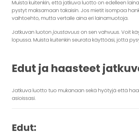
Muista kuitenkin, että jatkuva luotto on edelleen lain
pystyt maksamaan takaisin. Jos mietit isompaa hank
vaihtoehto, mutta vertaile aina eri lainamuotoja.
Jatkuvan luoton
joustavuus
on sen vahvuus. Voit käy
lopussa. Muista kuitenkin seurata käyttöäsi, jotta pysy
Edut ja haasteet jatku
Jatkuva luotto tuo mukanaan sekä hyötyjä että haa
asioissasi.
Edut: