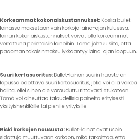
Korkeammat kokonaiskustannukset:
Koska bullet-
lainassa maksetaan vain korkoja laina-ajan kuluessa,
lainan kokonaiskustannukset voivat olla korkeammat
verrattuna perinteisiin lainoihin. Tämä johtuu siitä, että
pääoman takaisinmaksu lykkääntyy laina-ajan loppuun.
Suuri kertasuoritus:
Bullet-lainan suurin haaste on
lopussa odottava suuri kertasuoritus, joka voi olla vaikea
hallita, ellei siihen ole varauduttu riittävästi etukäteen.
Tämä voi aiheuttaa taloudellisia paineita erityisesti
yksityishenkilöille tai pienille yrityksille.
Riski korkojen noususta:
Bullet-lainat ovat usein
sidottuja muuttuvaan korkoon, mikä tarkoittaa, että