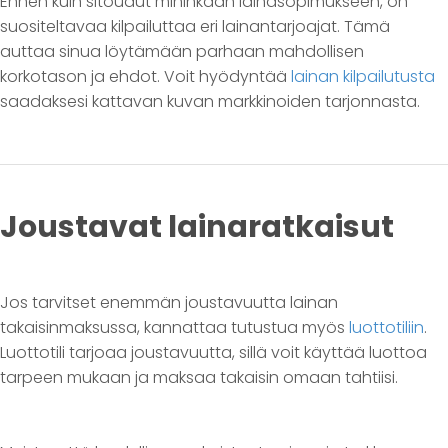
Ennen kuin sitoudut mihinkään lainasopimukseen, on
suositeltavaa kilpailuttaa eri lainantarjoajat. Tämä
auttaa sinua löytämään parhaan mahdollisen
korkotason ja ehdot. Voit hyödyntää
lainan kilpailutusta
saadaksesi kattavan kuvan markkinoiden tarjonnasta.
Joustavat lainaratkaisut
Jos tarvitset enemmän joustavuutta lainan
takaisinmaksussa, kannattaa tutustua myös
luottotiliin
.
Luottotili tarjoaa joustavuutta, sillä voit käyttää luottoa
tarpeen mukaan ja maksaa takaisin omaan tahtiisi.