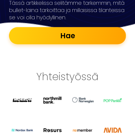
Tässä artikkelissa selitämme tarkemmin, mitä
bullet-laina tarkoittaa ja millaisissa tilanteissa
se voi olla hyödyllinen.
Hae
Yhteistyössä