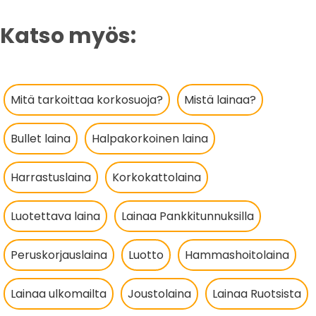
Katso myös:
Mitä tarkoittaa korkosuoja?
Mistä lainaa?
Bullet laina
Halpakorkoinen laina
Harrastuslaina
Korkokattolaina
Luotettava laina
Lainaa Pankkitunnuksilla
Peruskorjauslaina
Luotto
Hammashoitolaina
Lainaa ulkomailta
Joustolaina
Lainaa Ruotsista