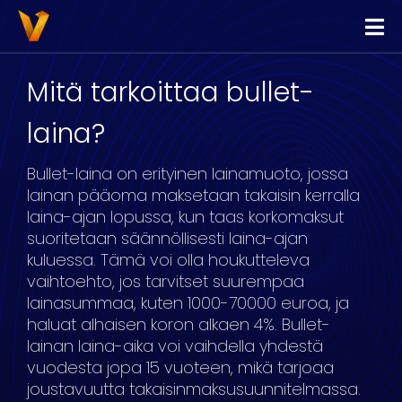
Vippi
Lainaa
Mitä tarkoittaa bullet-
Kilpailuta Lainat
laina?
Yhdistä Lainat
Bullet-laina on erityinen lainamuoto, jossa
Yrityslimiitti
lainan pääoma maksetaan takaisin kerralla
laina-ajan lopussa, kun taas korkomaksut
suoritetaan säännöllisesti laina-ajan
kuluessa. Tämä voi olla houkutteleva
vaihtoehto, jos tarvitset suurempaa
lainasummaa, kuten 1000-70000 euroa, ja
haluat alhaisen koron alkaen 4%. Bullet-
lainan laina-aika voi vaihdella yhdestä
vuodesta jopa 15 vuoteen, mikä tarjoaa
joustavuutta takaisinmaksusuunnitelmassa.