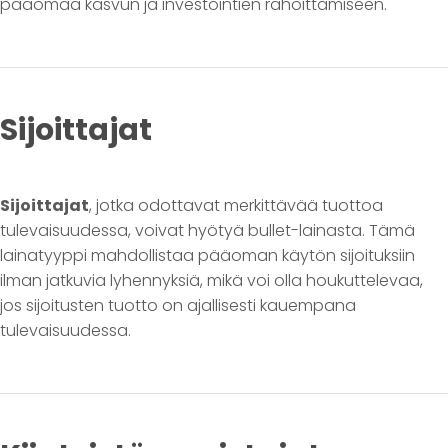
pääomaa kasvun ja investointien rahoittamiseen.
Sijoittajat
Sijoittajat
, jotka odottavat merkittävää tuottoa
tulevaisuudessa, voivat hyötyä bullet-lainasta. Tämä
lainatyyppi mahdollistaa pääoman käytön sijoituksiin
ilman jatkuvia lyhennyksiä, mikä voi olla houkuttelevaa,
jos sijoitusten tuotto on ajallisesti kauempana
tulevaisuudessa.