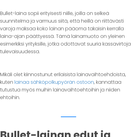
Bullet-laina sopii erityisesti niille, joilla on selkeä
suunnitelma ja varmuus siitä, että heillä on riittävästi
varoja maksaa koko lainan pääoma takaisin kerralla
laina-ajan päättyessä. Tämä lainamuoto on yleinen
esimerkiksi yrityksille, jotka odottavat suuria kassavirtoja
tulevaisuudessa.
Mikäli olet kiinnostunut erilaisista lainavaihtoehdoista,
kuten
lainaa sähköpolkupyörän ostoon
, kannattaa
tutustua myös muihin lainavaihtoehtoihin ja niiden
ehtoihin.
Bullet-lainan edut ja