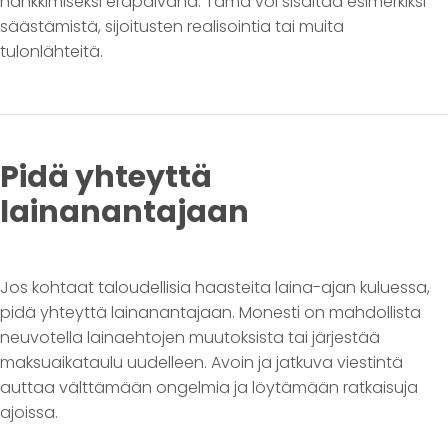
hankkimiseksi eräpäivänä. Tämä voi sisältää esimerkiksi
säästämistä, sijoitusten realisointia tai muita
tulonlähteitä.
Pidä yhteyttä
lainanantajaan
Jos kohtaat taloudellisia haasteita laina-ajan kuluessa,
pidä yhteyttä lainanantajaan. Monesti on mahdollista
neuvotella lainaehtojen muutoksista tai järjestää
maksuaikataulu uudelleen. Avoin ja jatkuva viestintä
auttaa välttämään ongelmia ja löytämään ratkaisuja
ajoissa.