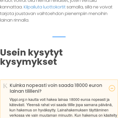
ehdot voivat olla hieman erilaiset, joten vertailu
kannattaa.
Kilpailuta luottokortit
samalla, sillä ne voivat
tarjota joustavan vaihtoehdon pienempiin menoihin
lainan rinnalla.
Usein kysytyt
kysymykset
K
Kuinka nopeasti voin saada 18000 euron
lainan tililleni?
Vippi.org:n kautta voit hakea lainaa 18000 euroa nopeasti ja
kätevästi. Yleensä rahat voi saada tilille jopa samana päivänä,
kun hakemus on hyväksytty. Lainahakemuksen täyttäminen
verkossa vie vain muutaman minuutin. Kun hakemus on käsitelty