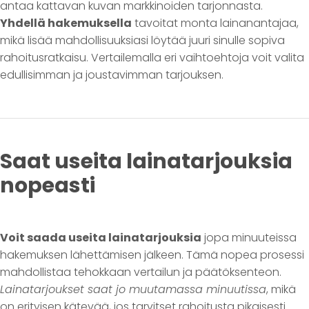
antaa kattavan kuvan markkinoiden tarjonnasta.
Yhdellä hakemuksella
tavoitat monta lainanantajaa,
mikä lisää mahdollisuuksiasi löytää juuri sinulle sopiva
rahoitusratkaisu. Vertailemalla eri vaihtoehtoja voit valita
edullisimman ja joustavimman tarjouksen.
Saat useita lainatarjouksia
nopeasti
Voit saada useita lainatarjouksia
jopa minuuteissa
hakemuksen lähettämisen jälkeen. Tämä nopea prosessi
mahdollistaa tehokkaan vertailun ja päätöksenteon.
Lainatarjoukset saat jo muutamassa minuutissa
, mikä
on erityisen kätevää, jos tarvitset rahoitusta pikaisesti.