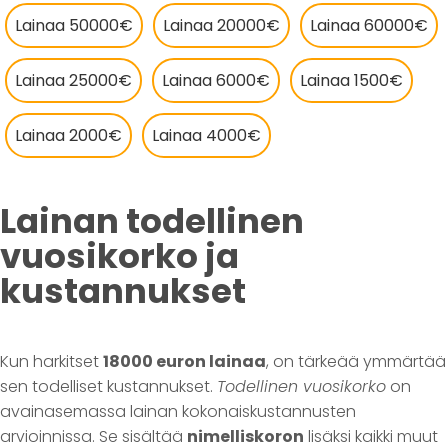
Lainaa 50000€
Lainaa 20000€
Lainaa 60000€
Lainaa 25000€
Lainaa 6000€
Lainaa 1500€
Lainaa 2000€
Lainaa 4000€
Lainan todellinen
vuosikorko ja
kustannukset
Kun harkitset
18000 euron lainaa
, on tärkeää ymmärtää
sen todelliset kustannukset.
Todellinen vuosikorko
on
avainasemassa lainan kokonaiskustannusten
arvioinnissa. Se sisältää
nimelliskoron
lisäksi kaikki muut