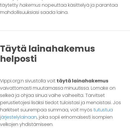
täytetty
hakemus
nopeuttaa käsittelyä ja parantaa
mahdollisuuksiasi saada laina.
Täytä lainahakemus
helposti
Vippi.org:n sivustolla voit
täytä lainahakemus
vaivattomasti muutamassa minuutissa. Lomake on
selkeä ja ohjaa sinua vaihe vaiheelta. Tarvitset
perustietojesi lisäksi tiedot tuloistasi ja menoistasi. Jos
harkitset suurempaa summaa, voit myös
tutustua
järjestelylainaan
, joka sopii erinomaisesti isompien
velkojen yhdistämiseen.