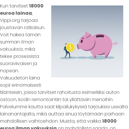
Kun tarvitset
18000
euroa lainaa
,
Vippi.org tarjoaa
joustavan ratkaisun.
Voit hakea tämän
summan
ilman
vakuuksia
, mikä
tekee prosessista
suoraviivaisen ja
nopean.
Vakuudeton laina
sopii erinomaisesti
tilanteisiin, joissa tarvitset rahoitusta esimerkiksi auton
ostoon, kodin remontointiin tai yllättäviin menoihin.
Palvelumme kautta saat kilpailukykyisiä tarjouksia usealta
lainanantajalta, mikä auttaa sinua löytämään parhaan
mahdollisen vaihtoehdon. Muista, että vaikka
18000
euroa ilman vakuuksia
on mahdollista saada, on