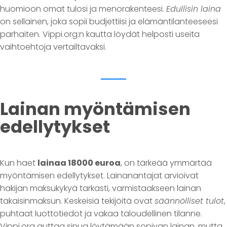
huomioon omat tulosi ja menorakenteesi.
Edullisin laina
on sellainen, joka sopii budjettiisi ja elämäntilanteeseesi
parhaiten. Vippi.org:n kautta löydät helposti useita
vaihtoehtoja vertailtavaksi.
Lainan myöntämisen
edellytykset
Kun haet
lainaa 18000 euroa
, on tärkeää ymmärtää
myöntämisen edellytykset. Lainanantajat arvioivat
hakijan maksukykyä tarkasti, varmistaakseen lainan
takaisinmaksun. Keskeisiä tekijöitä ovat
säännölliset tulot
,
puhtaat luottotiedot ja vakaa taloudellinen tilanne.
Vippi.org auttaa sinua löytämään sopivan lainan, mutta