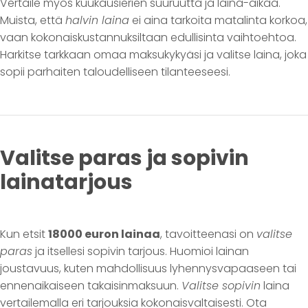
Vertaile myös kuukausierien suuruutta ja laina-aikaa.
Muista, että
halvin laina
ei aina tarkoita matalinta korkoa,
vaan kokonaiskustannuksiltaan edullisinta vaihtoehtoa.
Harkitse tarkkaan omaa maksukykyäsi ja valitse laina, joka
sopii parhaiten taloudelliseen tilanteeseesi.
Valitse paras ja sopivin
lainatarjous
Kun etsit
18000 euron lainaa
, tavoitteenasi on
valitse
paras
ja itsellesi sopivin tarjous. Huomioi lainan
joustavuus, kuten mahdollisuus lyhennysvapaaseen tai
ennenaikaiseen takaisinmaksuun.
Valitse sopivin
laina
vertailemalla eri tarjouksia kokonaisvaltaisesti. Ota