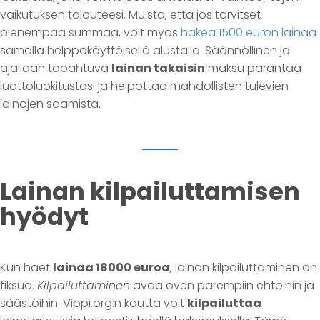
vaikutuksen talouteesi. Muista, että jos tarvitset
pienempää summaa, voit myös
hakea 1500 euron lainaa
samalla helppokäyttöisellä alustalla. Säännöllinen ja
ajallaan tapahtuva
lainan takaisin
maksu parantaa
luottoluokitustasi ja helpottaa mahdollisten tulevien
lainojen saamista.
Lainan kilpailuttamisen
hyödyt
Kun haet
lainaa 18000 euroa
, lainan kilpailuttaminen on
fiksua.
Kilpailuttaminen
avaa oven parempiin ehtoihin ja
säästöihin. Vippi.org:n kautta voit
kilpailuttaa