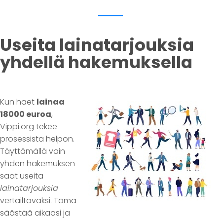
Useita lainatarjouksia
yhdellä hakemuksella
Kun haet
lainaa
18000 euroa
,
Vippi.org tekee
prosessista helpon.
Täyttämällä vain
yhden hakemuksen
saat useita
lainatarjouksia
vertailtavaksi. Tämä
säästää aikaasi ja