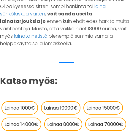
Olipa kyseessä sitten isompi hankinta tai
laina
sähkölaskua varten
,
voit saada useita
lainatarjouksia jo
ennen kuin ehdit edes harkita muita
vaihtoehtoja. Muista, että vaikka haet 18000 euroa, voit
myös
lainata netistä
pienempiä summia samalla
helppokäyttöisellä lomakkeella.
Katso myös:
Lainaa 1000€
Lainaa 10000€
Lainaa 15000€
Lainaa 14000€
Lainaa 8000€
Lainaa 70000€