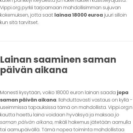
kuten pankkiyhteydestä ja hakemuksen käsittelyajasta.
Vippi.org pyrkii tarjoamaan mahdollisimman sujuvan
kokemuksen, jotta saat
lainaa 18000 euroa
juuri silloin
kun sitä tarvitset.
Lainan saaminen saman
päivän aikana
Monesti kysytään, voiko 18000 euron lainan saada
jopa
saman päivän aikana
. Ilahduttavasti vastaus on kyllä -
useimmissa tapauksissa tämä on mahdollista. Vippi.org:n
kautta haettu laina voidaan hyväksyä ja maksaa
jo
saman päivän aikana
, mikäli hakemus jätetään aamulla
tai aamupäivällä. Tämä nopea toiminta mahdollistaa