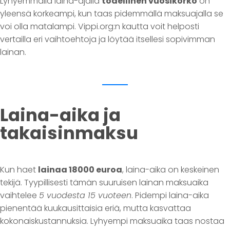
Lyhyemmällä laina-ajalla
todellinen vuosikorko
on
yleensä korkeampi, kun taas pidemmällä maksuajalla se
voi olla matalampi. Vippi.org:n kautta voit helposti
vertailla eri vaihtoehtoja ja löytää itsellesi sopivimman
lainan.
Laina-aika ja
takaisinmaksu
Kun haet
lainaa 18000 euroa
, laina-aika on keskeinen
tekijä. Tyypillisesti tämän suuruisen lainan maksuaika
vaihtelee
5 vuodesta 15 vuoteen
. Pidempi laina-aika
pienentää kuukausittaisia eriä, mutta kasvattaa
kokonaiskustannuksia. Lyhyempi maksuaika taas nostaa