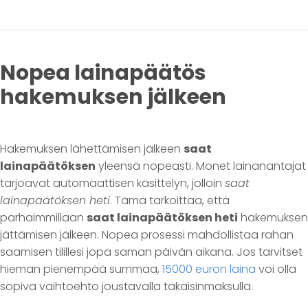
Nopea lainapäätös
hakemuksen jälkeen
Hakemuksen lähettämisen jälkeen
saat
lainapäätöksen
yleensä nopeasti. Monet lainanantajat
tarjoavat automaattisen käsittelyn, jolloin
saat
lainapäätöksen heti
. Tämä tarkoittaa, että
parhaimmillaan
saat lainapäätöksen heti
hakemuksen
jättämisen jälkeen. Nopea prosessi mahdollistaa rahan
saamisen tilillesi jopa saman päivän aikana. Jos tarvitset
hieman pienempää summaa,
15000 euron laina
voi olla
sopiva vaihtoehto joustavalla takaisinmaksulla.