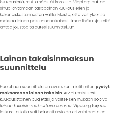
kuukausieriä, mutta säästät koroissa. Vippi.org auttaa
sinua löytämään tasapainon kuukausierien ja
kokonaiskustannusten välillä. Muista, että voit yleensä
maksaa lainan pois ennenaikaisesti ilman lisäkuluja, mikä
antaa joustoa taloutesi suunnitteluun.
Lainan takaisinmaksun
suunnittelu
Huolellinen suunnittelu on avain, kun mietit miten
pystyt
maksamaan lainan takaisin
. Arvioi realistisesti
kuukausittainen budjettisi ja valitse sen mukaan sopiva
lainan takaisin maksettava summa
. Vippi.org tarjoaa
laskureita, joilla voit helposti arvioida eri vaihtoehtojen