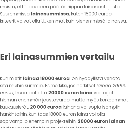
muista, että lopullinen päätös riippuu lainanantajasta.
Suuremmissa
lainasummissa
, kuten 18000 euroa,
kriteerit voivat olla tiukemmat kuin pienemmissä lainoissa.
Eri lainasummien vertailu
Kun mietit
lainaa 18000 euroa
, on hyödyllistä verrata
sitä muihin summiin. Esimerkiksi, jos harkitset
lainaa 20000
euroa
, huomaat että
20000 euron laina
voi tarjota
hieman enemmän joustovaraa, mutta myös korkeammat
kuukausierät.
20 000 euroa
lainana voi sopia isompiin
hankintoihin, kun taas 18000 euron laina voi olla
sopivampi pienempiin projekteihin.
20000 euron lainan