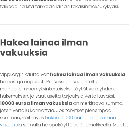
tärkeää harkita tarkkaan lainan takaisinmaksukykyäsi.
Hakea lainaa ilman
vakuuksia
Vippi.org:n kautta voit
hakea lainaa ilman vakuuksia
helposti ja nopeasti. Prosessi on suunniteltu
mahdollisimman yksinkertaiseksi: täytät vain yhden
hakemuksen, ja saat useita tarjouksia vertailtavaksi.
18000 euroa ilman vakuuksia
on merkittävä summa,
joten vertailu kannattaa. Jos tarvitset pienempää
summaa, voit myös
hakea 10000 euron lainaa ilman
vakuuksia
samalla helppokäyttöisellä lomakkeella. Muista,