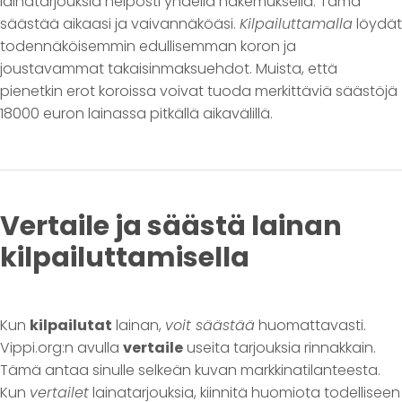
lainatarjouksia helposti yhdellä hakemuksella. Tämä
säästää aikaasi ja vaivannäköäsi.
Kilpailuttamalla
löydät
todennäköisemmin edullisemman koron ja
joustavammat takaisinmaksuehdot. Muista, että
pienetkin erot koroissa voivat tuoda merkittäviä säästöjä
18000 euron lainassa pitkällä aikavälillä.
Vertaile ja säästä lainan
kilpailuttamisella
Kun
kilpailutat
lainan,
voit säästää
huomattavasti.
Vippi.org:n avulla
vertaile
useita tarjouksia rinnakkain.
Tämä antaa sinulle selkeän kuvan markkinatilanteesta.
Kun
vertailet
lainatarjouksia, kiinnitä huomiota todelliseen