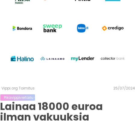
Vippi.org Toimitus
25/07/2024
Pikavippivertailu - Vertaa Vippi.org lainoja kilpailijoihin
Lainaa 18000 euroa
ilman vakuuksia