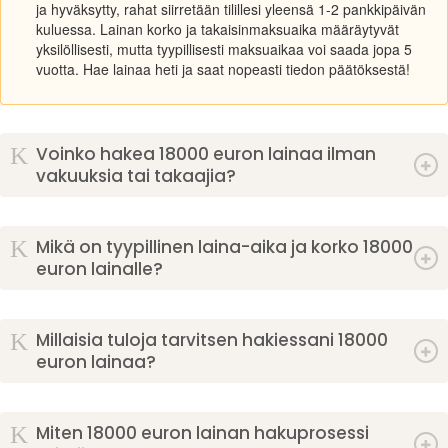
ja hyväksytty, rahat siirretään tilillesi yleensä 1-2 pankkipäivän
kuluessa. Lainan korko ja takaisinmaksuaika määräytyvät
yksilöllisesti, mutta tyypillisesti maksuaikaa voi saada jopa 5
vuotta. Hae lainaa heti ja saat nopeasti tiedon päätöksestä!
K
Voinko hakea 18000 euron lainaa ilman
vakuuksia tai takaajia?
K
Mikä on tyypillinen laina-aika ja korko 18000
euron lainalle?
K
Millaisia tuloja tarvitsen hakiessani 18000
euron lainaa?
K
Miten 18000 euron lainan hakuprosessi