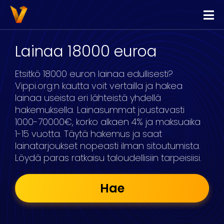
Vippi
Lainaa
Lainaa 18000 euroa
Kilpailuta Lainat
Etsitkö 18000 euron lainaa edullisesti?
Yhdistä Lainat
Vippi.org:n kautta voit vertailla ja hakea
lainaa useista eri lähteistä yhdellä
Yrityslimiitti
hakemuksella. Lainasummat joustavasti
1000-70000€, korko alkaen 4% ja maksuaika
1-15 vuotta. Täytä hakemus ja saat
lainatarjoukset nopeasti ilman sitoutumista.
Löydä paras ratkaisu taloudellisiin tarpeisiisi.
Hae