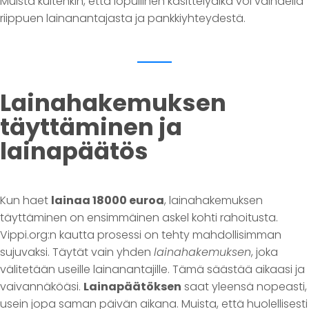
Muista kuitenkin, että lopullinen käsittelyaika voi vaihdella
riippuen lainanantajasta ja pankkiyhteydestä.
Lainahakemuksen
täyttäminen ja
lainapäätös
Kun haet
lainaa 18000 euroa
, lainahakemuksen
täyttäminen on ensimmäinen askel kohti rahoitusta.
Vippi.org:n kautta prosessi on tehty mahdollisimman
sujuvaksi. Täytät vain yhden
lainahakemuksen
, joka
välitetään useille lainanantajille. Tämä säästää aikaasi ja
vaivannäköäsi.
Lainapäätöksen
saat yleensä nopeasti,
usein jopa saman päivän aikana. Muista, että huolellisesti