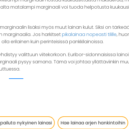
aalta matalampi marginaali voi tuoda helpotusta kuukausit
marginaalin lisäksi myös muut lainan kulut. Siksi on tärkeä
n marginaalia. Jos harkitset
pikalainaa nopeasti tilille
, huo
lla erilainen kuin perinteisissä pankkilainoissa.
distyy valittuun viitekorkoon. Euribor-sidonnaisissa laino
ginaali pysyy samana. Tämä voi johtaa yllättäviinkin muu
uttuessa.
lpailuta nykyinen lainasi
Hae lainaa arjen hankintoihin