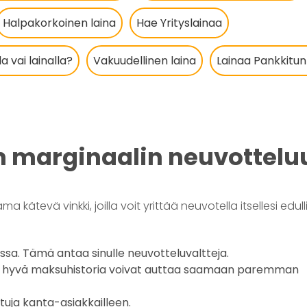
Halpakorkoinen laina
Hae Yrityslainaa
 vai lainalla?
Vakuudellinen laina
Lainaa Pankkitun
 marginaalin neuvottelu
ätevä vinkki, joilla voit yrittää neuvotella itsellesi ed
keissa. Tämä antaa sinulle neuvotteluvaltteja.
 ja hyvä maksuhistoria voivat auttaa saamaan paremman
etuja kanta-asiakkailleen.