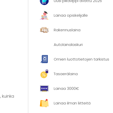
Uusi pikavippi avattu 2026
Lainaa opiskelijalle
Rakennuslaina
Autolainalaskuri
Omien luottotietojen tarkistus
Tasaerälaina
Lainaa 3000€
, kuinka
Lainaa ilman liitteitä