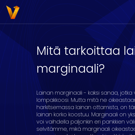
Mitä tarkoittaa l
marginaali?
3000
4000
5000
6000
7000
8
Lainan marginaali - kaksi sanaa, jotka 
lompakkoosi. Mutta mitä ne oikeastaan
harkitsemassa lainan ottamista, on t
16
17
18
19
20
lainan korko koostuu. Marginaali on yks
voi vaihdella paljonkin eri pankkien välil
selvitämme, mikä marginaali oikeasta