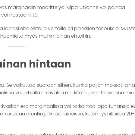
s marginaalin määrittelyä. Kilpailutilanne voi painaa
voi nostaa niitä.
inasi ehdoista ja vertailla eri pankkien tarjouksia. Muista
ä huomiota myös muihin lainan ehtoihin.
ainan hintaan
a. Se vaikuttaa suoraan siihen, kuinka paljon maksat laina
alissa voi pitkällä aikavälillä merkitä huomattavia summia
tiyksikön ero marginaalissa voi tarkoittaa jopa tuhansia e
orostuu etenkin pitkissä lainoissa, kuten tyypillisissä 20
Korkeampi marginaali nostaa kuukausittaista maksuerää, m