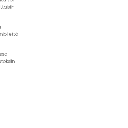
taisiin
ä
mioi että
issa
toksiin