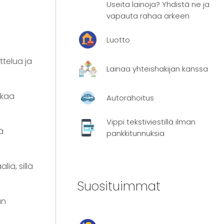
Useita lainoja? Yhdistä ne ja
vapauta rahaa arkeen
Luotto
ttelua ja
Lainaa yhteishakijan kanssa
akaa
Autorahoitus
Vippi tekstiviestillä ilman
ä
pankkitunnuksia
ia, sillä
Suosituimmat
an