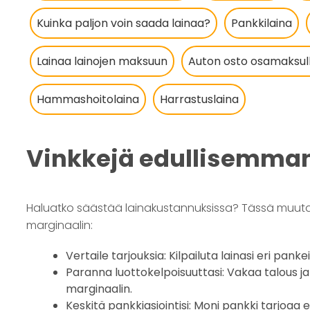
Kuinka paljon voin saada lainaa?
Pankkilaina
Lainaa lainojen maksuun
Auton osto osamaksulla
Hammashoitolaina
Harrastuslaina
Vinkkejä edullisemman
Haluatko säästää lainakustannuksissa? Tässä muutama k
marginaalin:
Vertaile tarjouksia: Kilpailuta lainasi eri pan
Paranna luottokelpoisuuttasi: Vakaa talous
marginaalin.
Keskitä pankkiasiointisi: Moni pankki tarjoaa 