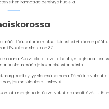
oten siihen kannattaa perehtyä huolella.
onaiskorossa
e määrittää, paljonko maksat lainastasi viitekoron päälle.
naali 1%, kokonaiskorko on 3%.
en aikana. Kun viitekorot ovat alhaalla, marginaalin osuus
nan kuukausierään ja kokonaiskustannuksiin.
lisi, marginaali pysyy yleensä samana. Tämä tuo vakautta
mman, jos markkinakorot laskevat.
ä huomiota marginaaliin. Se voi vaikuttaa merkittävästi siihen