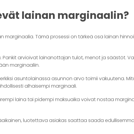
evät lainan marginaalin?
nan marginaalia. Tämä prosessi on tärkeä osa lainan hinnoi
ä. Pankit arvioivat lainanottajan tulot, menot ja säästöt. V
ään marginaaliin.
erkiksi asuntolainassa asunnon arvo toimii vakuutena. Mit
hdollisesti alhaisempi marginaali.
rempi laina tai pidempi maksuaika voivat nostaa marginaal
tkäaikainen, luotettava asiakas saattaa saada edullisemm