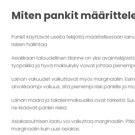
Miten pankit määrittel
Pankit käyttävät useita tekijöitä määritellessään lai
riskien hallintaa.
Asiakkaan taloudellinen tilanne on yksi avaintekijöist
työpaikka ja hyvä maksukyky voivat johtaa pienemp
Lainan vakuudet vaikuttavat myös marginaaliin. Esim
arvokkaampi vakuus, sitä pienempi riski pankille ja ma
Lainan määrä ja takaisinmaksuaika ovat tärkeitä. Suu
ne lisäävät pankin riskiä.
Asiakassuhteen laatu voi vaikuttaa marginaaliin. Pi
marginaalin kuin uusi asiakas.