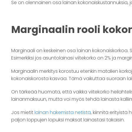
Se on olennainen osa lainan kokonaiskustannuksia, j
Marginaalin rooli kok
Marginaali on keskeinen osa lainan kokonaiskorkoa. S
Esimerkiksi jos asuntolainasi viitekorko on 2% ja margi
Marginaalin merkitys korostuu etenkin matalien korkoj
kokonaiskorosta kasvaa. Tämä vaikuttaa suoraan lai
On tärkeää huomata, että vaikka viitekorko heilahte
lainanmaksuun, mutta voi myös tehdä lainasta kallii
Jos mietit
lainan hakemista netistä
, kiinnitä erityist
paljon loppujen lopuksi maksat lainastasi takaisin.