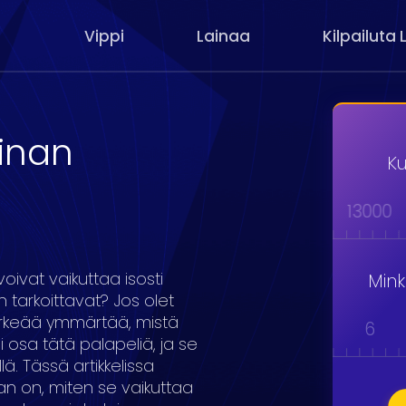
Vippi
Lainaa
Kilpailuta 
ainan
Ku
000
9000
10000
11000
12000
13000
voivat vaikuttaa isosti
Min
 tarkoittavat? Jos olet
ärkeää ymmärtää, mistä
1
2
3
4
5
6
i osa tätä palapeliä, ja se
lä. Tässä artikkelissa
an on, miten se vaikuttaa