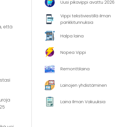
Uusi pikavippi avattu 2026
Vippi tekstiviestillä ilman
pankkitunnuksia
, että
Halpa laina
Nopea Vippi
Remonttilaina
stasi
Lainojen yhdistäminen
.
uroja
Laina Ilman Vakuuksia
-25
ikä voi