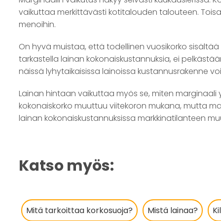
vaikuttaa merkittävästi kotitalouden talouteen. Tois
menoihin.
On hyvä muistaa, että todellinen vuosikorko sisältää 
tarkastella lainan kokonaiskustannuksia, ei pelkästää
näissä lyhytaikaisissa lainoissa kustannusrakenne voi o
Lainan hintaan vaikuttaa myös se, miten marginaali yh
kokonaiskorko muuttuu viitekoron mukana, mutta mar
lainan kokonaiskustannuksissa markkinatilanteen mu
Katso myös:
Mitä tarkoittaa korkosuoja?
Mistä lainaa?
Ki