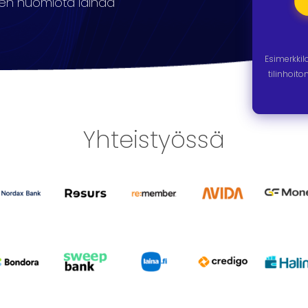
ihen huomiota lainaa
Esimerkki
tilinhoit
Yhteistyössä