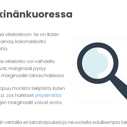
hkinänkuoressa
ää viitekorkoon. Se on ikään
olainaa, kokonaiskorko
sta.
s viitekorko voi vaihdella.
vat, marginaali pysyy
 marginaaliin lainaa hakiessa.
iippuu monista tekijöistä, kuten
ta. Jos harkitset
yrityslimiittiä
ojen marginaalit voivat erota
ertailla eri lainatarjouksia ja neuvotella edullisempia la