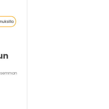
nuksilla
un
ullisemman