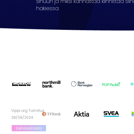
sinuun ja miksi kannattaa kiinnittää si
hakiessa.
Vippi.org Toimitus
28/09/2024
Lainasanasto