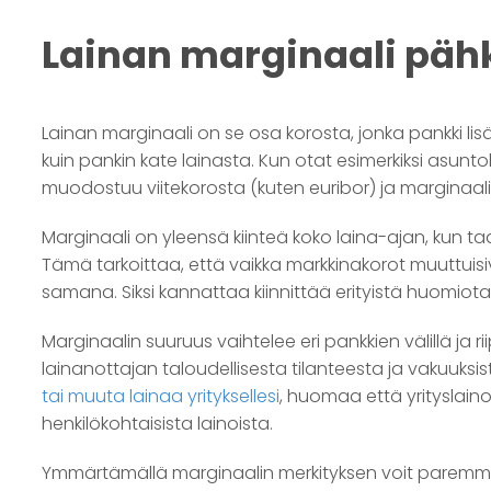
Lainan marginaali pä
Lainan marginaali on se osa korosta, jonka pankki lis
kuin pankin kate lainasta. Kun otat esimerkiksi asunt
muodostuu viitekorosta (kuten euribor) ja marginaali
Marginaali on yleensä kiinteä koko laina-ajan, kun taa
Tämä tarkoittaa, että vaikka markkinakorot muuttuisi
samana. Siksi kannattaa kiinnittää erityistä huomiota
Marginaalin suuruus vaihtelee eri pankkien välillä ja r
lainanottajan taloudellisesta tilanteesta ja vakuuksis
tai muuta lainaa yrityksellesi
, huomaa että yrityslain
henkilökohtaisista lainoista.
Ymmärtämällä marginaalin merkityksen voit paremmin v