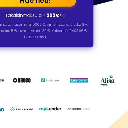
Hae heti!
Takaisinmaksu alk.
202€
/kk
laina: Lainasumma
15000
€, nimelliskorko
6
, aika
8
v.,
omaksu 5 €, avausmaksu 30 €. Yhteensä
19403.66
€
(
202.12
€/kk).