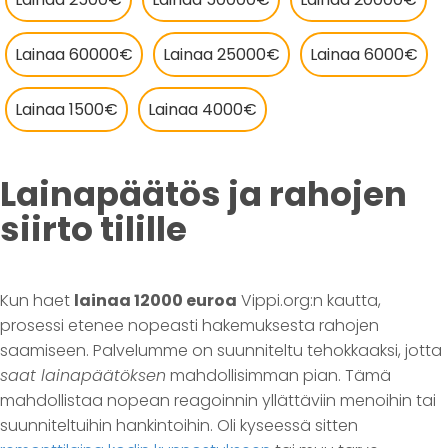
Lainaa 60000€
Lainaa 25000€
Lainaa 6000€
Lainaa 1500€
Lainaa 4000€
Lainapäätös ja rahojen
siirto tilille
Kun haet
lainaa 12000 euroa
Vippi.org:n kautta,
prosessi etenee nopeasti hakemuksesta rahojen
saamiseen. Palvelumme on suunniteltu tehokkaaksi, jotta
saat lainapäätöksen
mahdollisimman pian. Tämä
mahdollistaa nopean reagoinnin yllättäviin menoihin tai
suunniteltuihin hankintoihin. Oli kyseessä sitten