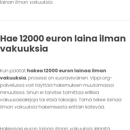
lainan
ilman vakuuksia
.
Hae 12000 euron laina ilman
vakuuksia
Kun päätät
hakea 12000 euron lainaa ilman
vakuuksia
, prosessi on suoraviivainen. Vippi.org-
palvelussa voit täyttää hakemuksen muutamassa
minuutissa. Sinun ei tarvitse toimittaa erillisiä
vakuusasiakirjoja tai etsiä takaajia. Tämä tekee
lainaa
ilman vakuuksia
hakemisesta erittäin kätevää.
Hakiessasi
euron lainaa ilman vakuuksia
, kiinnitä