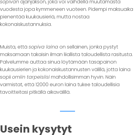
sopivan
ajanjakson, joka voi vaihdella muutamasta
vuodesta jopa kymmeneen vuoteen. Pidempi maksuaika
pienentää kuukausieriä, mutta nostaa
kokonaiskustannuksia.
Muista, että
sopiva laina
on sellainen, jonka pystyt
maksamaan takaisin ilman liiallista taloudellista rasitusta.
Palvelumme auttaa sinua löytämään tasapainon
kuukausierien ja kokonaiskustannusten välillä, jotta laina
sopii
omiin tarpeisiisi
mahdollisimman hyvin. Näin
varmistat, että 12000 euron laina tukee taloudellisia
tavoitteitasi pitkällä aikavälillä.
Usein kysytyt