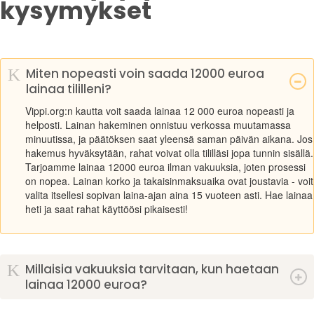
kysymykset
K
Miten nopeasti voin saada 12000 euroa
lainaa tililleni?
Vippi.org:n kautta voit saada lainaa 12 000 euroa nopeasti ja
helposti. Lainan hakeminen onnistuu verkossa muutamassa
minuutissa, ja päätöksen saat yleensä saman päivän aikana. Jos
hakemus hyväksytään, rahat voivat olla tililläsi jopa tunnin sisällä.
Tarjoamme lainaa 12000 euroa ilman vakuuksia, joten prosessi
on nopea. Lainan korko ja takaisinmaksuaika ovat joustavia - voit
valita itsellesi sopivan laina-ajan aina 15 vuoteen asti. Hae lainaa
heti ja saat rahat käyttöösi pikaisesti!
K
Millaisia vakuuksia tarvitaan, kun haetaan
lainaa 12000 euroa?