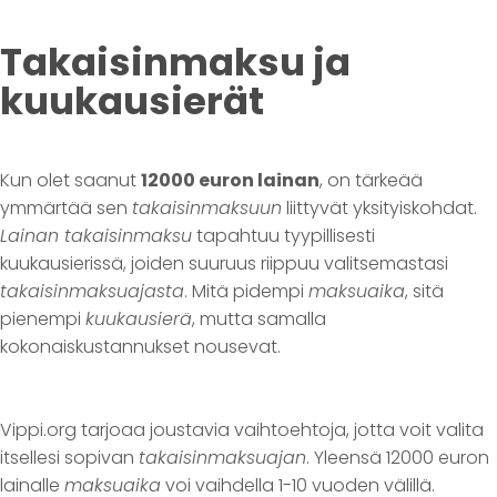
Takaisinmaksu ja
kuukausierät
Kun olet saanut
12000 euron lainan
, on tärkeää
ymmärtää sen
takaisinmaksuun
liittyvät yksityiskohdat.
Lainan takaisinmaksu
tapahtuu tyypillisesti
kuukausierissä, joiden suuruus riippuu valitsemastasi
takaisinmaksuajasta
. Mitä pidempi
maksuaika
, sitä
pienempi
kuukausierä
, mutta samalla
kokonaiskustannukset nousevat.
Vippi.org tarjoaa joustavia vaihtoehtoja, jotta voit valita
itsellesi sopivan
takaisinmaksuajan
. Yleensä 12000 euron
lainalle
maksuaika
voi vaihdella 1-10 vuoden välillä.