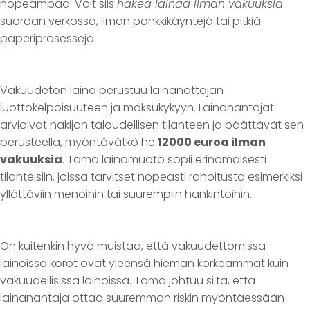
nopeampaa. Voit siis
hakea lainaa ilman vakuuksia
suoraan verkossa, ilman pankkikäyntejä tai pitkiä
paperiprosesseja.
Vakuudeton laina perustuu lainanottajan
luottokelpoisuuteen ja maksukykyyn. Lainanantajat
arvioivat hakijan taloudellisen tilanteen ja päättävät sen
perusteella, myöntävätkö he
12000 euroa ilman
vakuuksia
. Tämä lainamuoto sopii erinomaisesti
tilanteisiin, joissa tarvitset nopeasti rahoitusta esimerkiksi
yllättäviin menoihin tai suurempiin hankintoihin.
On kuitenkin hyvä muistaa, että vakuudettomissa
lainoissa korot ovat yleensä hieman korkeammat kuin
vakuudellisissa lainoissa. Tämä johtuu siitä, että
lainanantaja ottaa suuremman riskin myöntäessään