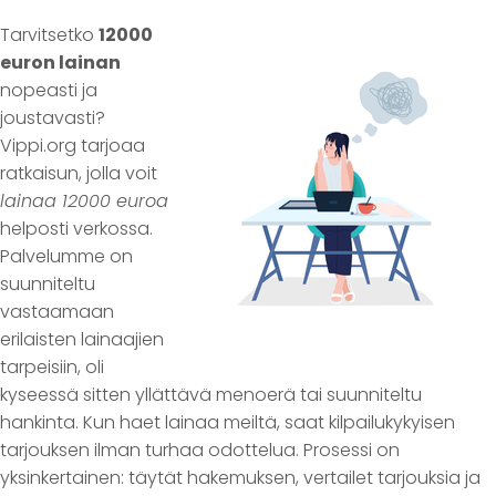
Tarvitsetko
12000
euron lainan
nopeasti ja
joustavasti?
Vippi.org tarjoaa
ratkaisun, jolla voit
lainaa 12000 euroa
helposti verkossa.
Palvelumme on
suunniteltu
vastaamaan
erilaisten lainaajien
tarpeisiin, oli
kyseessä sitten yllättävä menoerä tai suunniteltu
hankinta. Kun haet lainaa meiltä, saat kilpailukykyisen
tarjouksen ilman turhaa odottelua. Prosessi on
yksinkertainen: täytät hakemuksen, vertailet tarjouksia ja