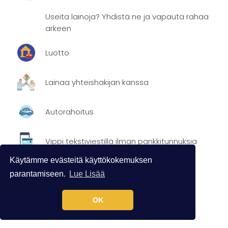
Useita lainoja? Yhdistä ne ja vapauta rahaa
arkeen
Luotto
Lainaa yhteishakijan kanssa
Autorahoitus
Vippi tekstiviestillä ilman pankkitunnuksia
Käytämme evästeitä käyttökokemuksen
parantamiseen.
Lue Lisää
Suosituimmat
OK