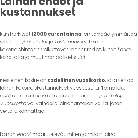
Lainan ehdot ja
kustannukset
Kun harkitset
12000 euron lainaa
, on tärkeää ymmärtää
siihen liittyvät
ehdot
ja
kustannukset
. Lainan
kokonaishintaan vaikuttavat monet tekijät, kuten
korko
,
laina-aika ja muut mahdolliset
kulut
.
Keskeinen käsite on
todellinen vuosikorko
, joka kertoo
lainan kokonaiskustannukset vuositasolla. Tämä luku
sisältää sekä
koron
että muut lainaan liittyvät
kuluja
.
Vuosikorko
voi vaihdella lainanantajien välillä, joten
vertailu kannattaa.
Lainan
ehdot
määrittelevät, miten ja milloin laina