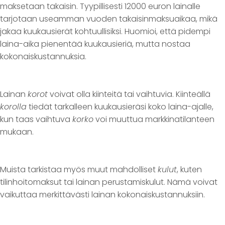
maksetaan takaisin. Tyypillisesti 12000 euron lainalle
tarjotaan useamman vuoden takaisinmaksuaikaa, mikä
jakaa kuukausierät kohtuullisiksi. Huomioi, että pidempi
laina-aika pienentää kuukausieriä, mutta nostaa
kokonaiskustannuksia.
Lainan
korot
voivat olla kiinteitä tai vaihtuvia. Kiinteällä
korolla
tiedät tarkalleen kuukausieräsi koko laina-ajalle,
kun taas vaihtuva
korko
voi muuttua markkinatilanteen
mukaan.
Muista tarkistaa myös muut mahdolliset
kulut
, kuten
tilinhoitomaksut tai lainan perustamiskulut. Nämä voivat
vaikuttaa merkittävästi lainan kokonaiskustannuksiin.