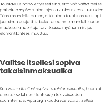
Joustavuus näkyy erityisesti siinä, että
voit valita
itsellesi
parhaiten
sopivan
laina-ajan ja kuukausierän suuruuden.
Tämä mahdollistaa sen, että lainan takaisinmaksu sopii
juuri sinun budjettiisi. Lisäksi tarjoamme mahdollisuuden
muokata lainaehtoja tarvittaessa myöhemmin, jos
elämäntilanteesi muuttuu.
Valitse itsellesi sopiva
takaisinmaksuaika
Kun
valitse itsellesi sopiva takaisinmaksuaika
, huomioi
oma taloudellinen tilanteesi ja tulevaisuuden
suunnitelmasi. Vippi.org:n kautta
voit valita itsellesi