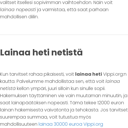
valitset itsellesi sopivimman vaihtoehdon. Näin voit
lainaa nopeasti
ja varmistaa, että saat parhaan
mahdollisen diilin.
Lainaa heti netistä
Kun tarvitset rahaa pikaisesti, voit
lainaa heti
Vippi.org:n
kautta. Palvelumme mahdollistaa sen, että voit
lainaa
netistä
kellon ympäri, juuri silloin kun sinulle sopii.
Hakemuksen täyttäminen vie vain muutaman minuutin, ja
saat lainapäätöksen nopeasti. Tämä tekee 12000 euron
lainan hakemisesta vaivatonta ja tehokasta. Jos tarvitset
suurempaa summaa, voit tutustua myös
mahdollisuuteen
lainaa 30000 euroa Vippi.org