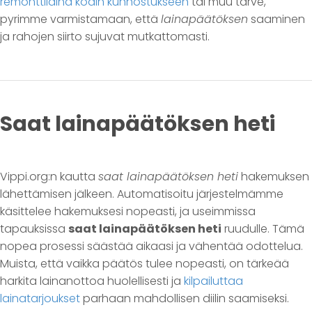
remonttilaina kodin kunnostukseen
tai muu tarve,
pyrimme varmistamaan, että
lainapäätöksen
saaminen
ja rahojen siirto sujuvat mutkattomasti.
Saat lainapäätöksen heti
Vippi.org:n kautta
saat lainapäätöksen heti
hakemuksen
lähettämisen jälkeen. Automatisoitu järjestelmämme
käsittelee hakemuksesi nopeasti, ja useimmissa
tapauksissa
saat lainapäätöksen heti
ruudulle. Tämä
nopea prosessi säästää aikaasi ja vähentää odottelua.
Muista, että vaikka päätös tulee nopeasti, on tärkeää
harkita lainanottoa huolellisesti ja
kilpailuttaa
lainatarjoukset
parhaan mahdollisen diilin saamiseksi.