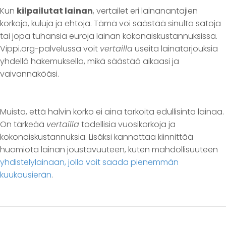
Kun
kilpailutat lainan
, vertailet eri lainanantajien
korkoja, kuluja ja ehtoja. Tämä voi säästää sinulta satoja
tai jopa tuhansia euroja lainan kokonaiskustannuksissa.
Vippi.org-palvelussa voit
vertailla
useita lainatarjouksia
yhdellä hakemuksella, mikä säästää aikaasi ja
vaivannäköäsi.
Muista, että halvin korko ei aina tarkoita edullisinta lainaa.
On tärkeää
vertailla
todellisia vuosikorkoja ja
kokonaiskustannuksia. Lisäksi kannattaa kiinnittää
huomiota lainan joustavuuteen, kuten mahdollisuuteen
yhdistelylainaan, jolla voit saada pienemmän
kuukausierän
.