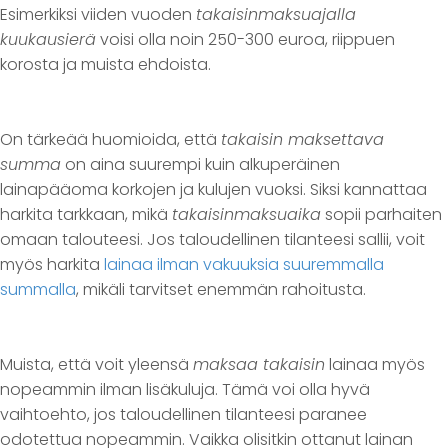
Esimerkiksi viiden vuoden
takaisinmaksuajalla
kuukausierä
voisi olla noin 250-300 euroa, riippuen
korosta ja muista ehdoista.
On tärkeää huomioida, että
takaisin maksettava
summa
on aina suurempi kuin alkuperäinen
lainapääoma korkojen ja kulujen vuoksi. Siksi kannattaa
harkita tarkkaan, mikä
takaisinmaksuaika
sopii parhaiten
omaan talouteesi. Jos taloudellinen tilanteesi sallii, voit
myös harkita
lainaa ilman vakuuksia suuremmalla
summalla
, mikäli tarvitset enemmän rahoitusta.
Muista, että voit yleensä
maksaa takaisin
lainaa myös
nopeammin ilman lisäkuluja. Tämä voi olla hyvä
vaihtoehto, jos taloudellinen tilanteesi paranee
odotettua nopeammin. Vaikka olisitkin ottanut lainan