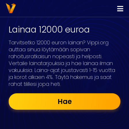
Vippi
Lainaa
Lainaa 12000 euroa
Kilpailuta Lainat
Tarvitsetko 12000 euron lainan? Vippi.org
Yhdistä Lainat
auttaa sinua löytämään sopivan
rahoitusratkaisun nopeasti ja helposti.
Yrityslimiitti
Vertaile lainatarjouksia ja hae lainaa ilman
vakuuksia. Laina-ajat joustavasti 1-15 vuotta
ja korot alkaen 4%. Täytä hakemus ja saat
rahat tilillesi jopa heti.
Hae