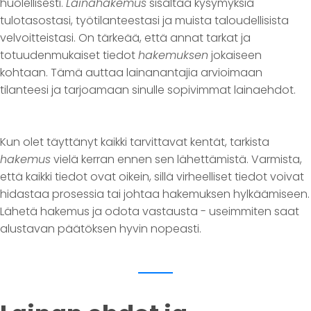
huolellisesti.
Lainahakemus
sisältää kysymyksiä
tulotasostasi, työtilanteestasi ja muista taloudellisista
velvoitteistasi. On tärkeää, että annat tarkat ja
totuudenmukaiset tiedot
hakemuksen
jokaiseen
kohtaan. Tämä auttaa lainanantajia arvioimaan
tilanteesi ja tarjoamaan sinulle sopivimmat lainaehdot.
Kun olet täyttänyt kaikki tarvittavat kentät, tarkista
hakemus
vielä kerran ennen sen lähettämistä. Varmista,
että kaikki tiedot ovat oikein, sillä virheelliset tiedot voivat
hidastaa prosessia tai johtaa hakemuksen hylkäämiseen.
Lähetä hakemus ja odota vastausta - useimmiten saat
alustavan päätöksen hyvin nopeasti.