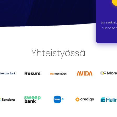
Esimerkki
tilinhoit
Yhteistyössä