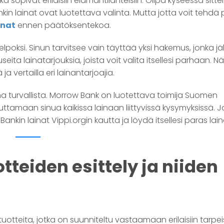
 sopivat erilaisiin elämäntilanteisiin. Olipa kyseessä sitte
in lainat ovat luotettava valinta. Mutta jotta voit tehd
inat
ennen päätöksentekoa.
helpoksi. Sinun tarvitsee vain täyttää yksi hakemus, jonka j
ita lainatarjouksia, joista voit valita itsellesi parhaan. Nä
ja vertailla eri lainantarjoajia.
na turvallista. Morrow Bank on luotettava toimija Suomen
uttamaan sinua kaikissa lainaan liittyvissä kysymyksissä. 
Bankin lainat Vippi.orgin kautta ja löydä itsellesi paras lai
teiden esittely ja niiden
otteita, jotka on suunniteltu vastaamaan erilaisiin tarpeis