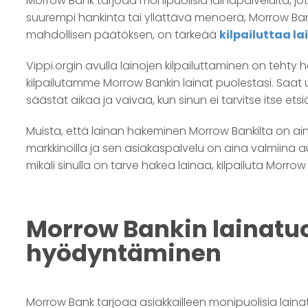
Morrow Bank tarjoaa monipuolisia lainapalveluita, jotka
suurempi hankinta tai yllättävä menoerä, Morrow Bank
mahdollisen päätöksen, on tärkeää
kilpailuttaa la
Vippi.orgin avulla lainojen kilpailuttaminen on tehty 
kilpailutamme Morrow Bankin lainat puolestasi. Saat use
säästät aikaa ja vaivaa, kun sinun ei tarvitse itse etsiä 
Muista, että lainan hakeminen Morrow Bankilta on ai
markkinoilla ja sen asiakaspalvelu on aina valmiina a
mikäli sinulla on tarve hakea lainaa, kilpailuta Morrow 
Morrow Bankin lainatuot
hyödyntäminen
Morrow Bank tarjoaa asiakkailleen monipuolisia lainatu