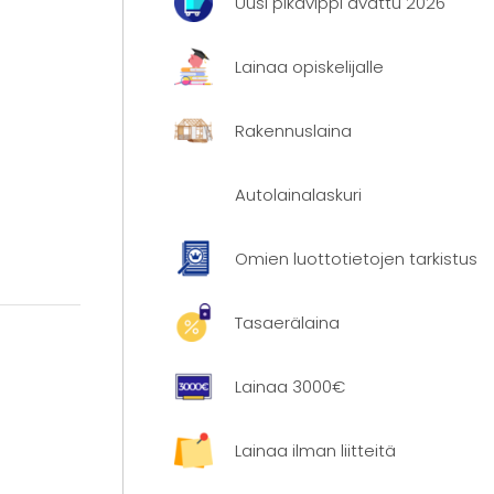
Uusi pikavippi avattu 2026
Lainaa opiskelijalle
Rakennuslaina
Autolainalaskuri
Omien luottotietojen tarkistus
Tasaerälaina
Lainaa 3000€
Lainaa ilman liitteitä