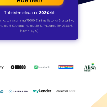
Hae heti!
Takaisinmaksu alk.
202€
/kk
laina: Lainasumma
15000
€, nimelliskorko
6
, aika
8
v.,
omaksu 5 €, avausmaksu 30 €. Yhteensä
19403.66
€
(
202.12
€/kk).