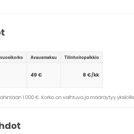
t
 vuosikorko
Avausmaksu
Tilinhoitopalkkio
49 €
8 €/kk
intään 1 000 €. Korko on vaihtuva ja määräytyy yksilöllis
ehdot