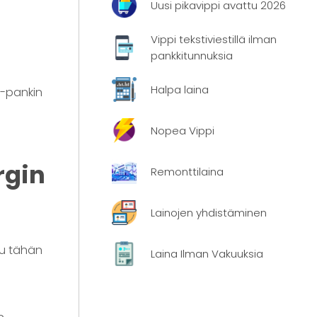
Uusi pikavippi avattu 2026
Vippi tekstiviestillä ilman
pankkitunnuksia
Halpa laina
w-pankin
Nopea Vippi
rgin
Remonttilaina
Lainojen yhdistäminen
su tähän
Laina Ilman Vakuuksia