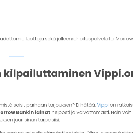
uudettomia luottoja sekä jälleenrahoituspalveluita. Morro
 kilpailuttaminen Vippi.o
 mistä saisit parhaan tarjouksen? Ei hätää,
Vippi
on ratkai
Morrow Bankin lainat
helposti ja vaivattomasti. Näin voit
en juuri sinun tarpeisiisi.