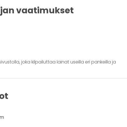
ijan vaatimukset
ustolla, joka kilpailuttaa lainat useilla eri pankeilla ja
ot
om