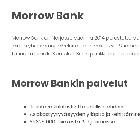
Morrow Bank
Morrow Bank on Norjassa vuonna 2014 perustettu pankk
lainan yhdistämispalveluita ilman vakuuksia Suomess
tunnettu nimellä Komplett Bank, pankki muutti nimens
Morrow Bankin palvelut
Joustava kulutusluotto edullisin ehdoin
Asiakastyytyväisyyden ylläpito ja kehittämin
Yli 325 000 asiakasta Pohjoismaissa