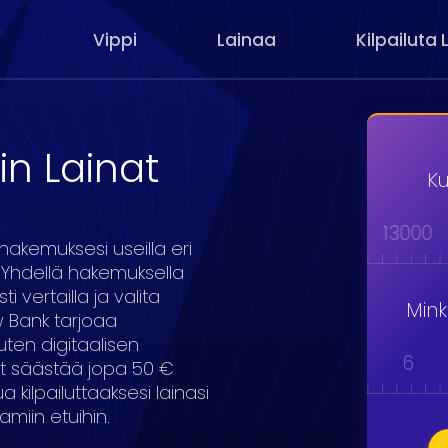
Vippi
Lainaa
Kilpailuta 
in Lainat
Ku
000
9000
10000
11000
12000
13000
nahakemuksesi useilla eri
 Yhdellä hakemuksella
i vertailla ja valita
Min
w Bank tarjoaa
uten digitaalisen
1
2
3
4
5
6
it säästää jopa 50 €
 kilpailuttaaksesi lainasi
amiin etuihin.