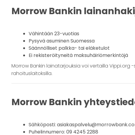
Morrow Bankin lainanhak
Vähintään 23-vuotias
Pysyvä asuminen Suomessa
Säännölliset palkka- tai eläketulot
Ei rekisteröityneitä maksuhäiriömerkintöjä
Morrow Bankin lainatarjouksia voi vertailla Vippi.org -siv
rahoituslaitoksilla.
Morrow Bankin yhteystied
Sähköposti: asiakaspalvelu@morrowbank.c
Puhelinnumero: 09 4245 2288