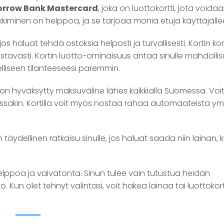
rrow Bank Mastercard
, joka on luottokortti, jota voida
nkkiminen on helppoa, ja se tarjoaa monia etuja käyttäjälle
os haluat tehdä ostoksia helposti ja turvallisesti. Kortin ko
 joustavasti. Kortin luotto-ominaisuus antaa sinulle mahdoll
elliseen tilanteeseesi paremmin.
 on hyväksytty maksuväline lähes kaikkialla Suomessa. Voi
oissakin. Kortilla voit myös nostaa rahaa automaateista ym
n täydellinen ratkaisu sinulle, jos haluat saada niin lainan, 
ppoa ja vaivatonta. Sinun tulee vain tutustua heidän
. Kun olet tehnyt valintasi, voit hakea lainaa tai luottokor