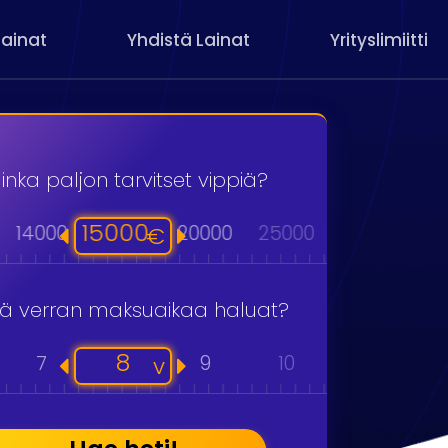
Lainat
Yhdistä Lainat
Yrityslimiitti
inka paljon tarvitset vippiä?
15000
14000
20000
25000
30000
40
€
kä verran maksuaikaa haluat?
8
7
9
10
11
v