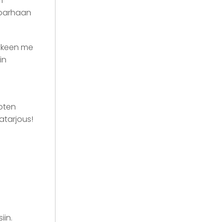
n
ä parhaan
älkeen me
in
Joten
natarjous!
iin.