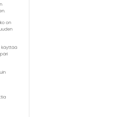
an
en.
rko on
isuuden
t käyttää
päri
kuin
ttia