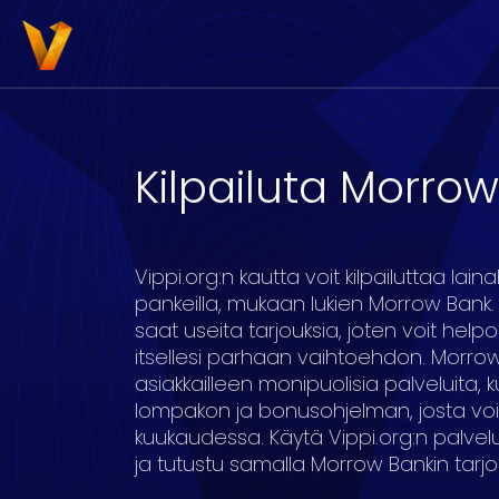
Kilpailuta Morrow
3000
4000
5000
6000
7000
8
Vippi.org:n kautta voit kilpailuttaa lai
pankeilla, mukaan lukien Morrow Bank.
saat useita tarjouksia, joten voit helpost
itsellesi parhaan vaihtoehdon. Morro
asiakkailleen monipuolisia palveluita, k
16
17
18
19
20
lompakon ja bonusohjelman, josta vo
kuukaudessa. Käytä Vippi.org:n palvelua
ja tutustu samalla Morrow Bankin tarjo