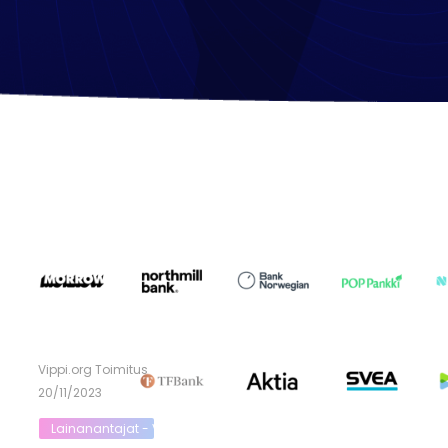
Vippi.org Toimitus
20/11/2023
Lainanantajat - Vippi.org:n yhteistyöpankit ja rahoituslaitokset