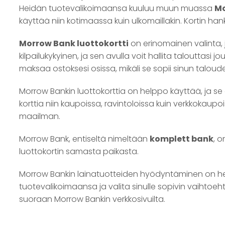
Heidän tuotevalikoimaansa kuuluu muun muassa
Mo
käyttää niin kotimaassa kuin ulkomaillakin. Kortin ha
Morrow Bank luottokortti
on erinomainen valinta, j
kilpailukykyinen, ja sen avulla voit hallita talouttasi
maksaa ostoksesi osissa, mikäli se sopii sinun taloud
Morrow Bankin luottokorttia on helppo käyttää, ja se
korttia niin kaupoissa, ravintoloissa kuin verkkokaup
maailman.
Morrow Bank, entiseltä nimeltään
komplett bank
, o
luottokortin samasta paikasta.
Morrow Bankin lainatuotteiden hyödyntäminen on hel
tuotevalikoimaansa ja valita sinulle sopivin vaihtoehto
suoraan Morrow Bankin verkkosivuilta.