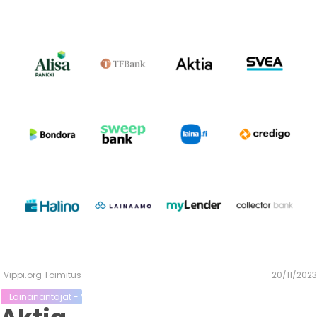
Vippi.org Toimitus
20/11/2023
Lainanantajat - Vippi.org:n yhteistyöpankit ja rahoituslaitokset