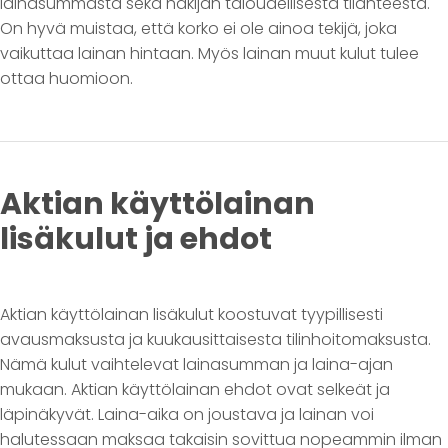
lainasummasta sekä hakijan taloudellisesta tilanteesta.
On hyvä muistaa, että korko ei ole ainoa tekijä, joka
vaikuttaa lainan hintaan. Myös lainan muut kulut tulee
ottaa huomioon.
Aktian käyttölainan
lisäkulut ja ehdot
Aktian käyttölainan lisäkulut koostuvat tyypillisesti
avausmaksusta ja kuukausittaisesta tilinhoitomaksusta.
Nämä kulut vaihtelevat lainasumman ja laina-ajan
mukaan. Aktian käyttölainan ehdot ovat selkeät ja
läpinäkyvät. Laina-aika on joustava ja lainan voi
halutessaan maksaa takaisin sovittua nopeammin ilman