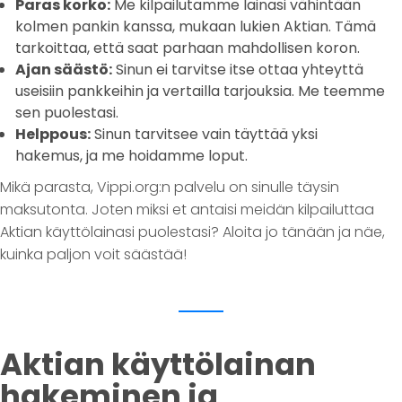
Paras korko:
Me kilpailutamme lainasi vähintään
kolmen pankin kanssa, mukaan lukien Aktian. Tämä
tarkoittaa, että saat parhaan mahdollisen koron.
Ajan säästö:
Sinun ei tarvitse itse ottaa yhteyttä
useisiin pankkeihin ja vertailla tarjouksia. Me teemme
sen puolestasi.
Helppous:
Sinun tarvitsee vain täyttää yksi
hakemus, ja me hoidamme loput.
Mikä parasta, Vippi.org:n palvelu on sinulle täysin
maksutonta. Joten miksi et antaisi meidän kilpailuttaa
Aktian käyttölainasi puolestasi? Aloita jo tänään ja näe,
kuinka paljon voit säästää!
Aktian käyttölainan
hakeminen ja