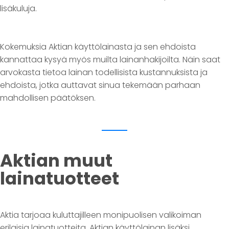
lisäkuluja.
Kokemuksia Aktian käyttölainasta ja sen ehdoista
kannattaa kysyä myös muilta lainanhakijoilta. Näin saat
arvokasta tietoa lainan todellisista kustannuksista ja
ehdoista, jotka auttavat sinua tekemään parhaan
mahdollisen päätöksen.
Aktian muut
lainatuotteet
Aktia tarjoaa kuluttajilleen monipuolisen valikoiman
erilaisia lainatuotteita. Aktian käyttölainan lisäksi,