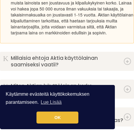
muista lainoista sen joustavuus ja kilpailukykyinen korko. Lainaa
voi hakea jopa 50 000 euroa ilman vakuuksia tai takaajia, ja
takaisinmaksuaika on joustavasti 1-15 vuotta. Aktian käyttölainan
kilpailuttaminen tarkoittaa, että haetaan tarjouksia muilta
lainantarjoajilta, jotta voidaan varmistua siitä, että Aktian
tarjoama laina on markkinoiden edullisin ja sopivin.
K
Millaisia ehtoja Aktia käyttölainan
saamiseksi vaatii?
K
Miten Aktian käyttölainan korko
määritellään?
Käytämme evästeitä käyttökokemuksen
parantamiseen.
Lue Lisää
K
Onko mahdollista saada Aktian
OK
käyttölainaa, vaikka ei olisi pankin asiakas?