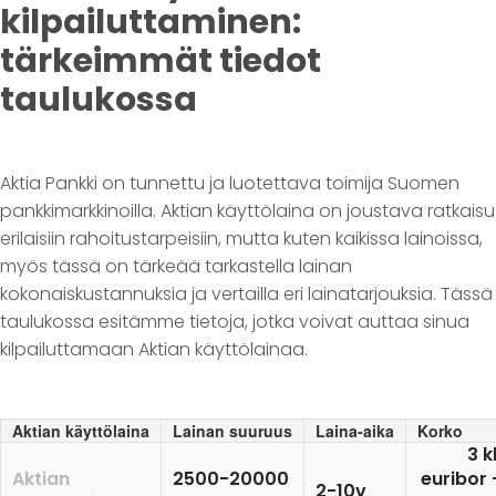
kilpailuttaminen:
tärkeimmät tiedot
taulukossa
Aktia Pankki on tunnettu ja luotettava toimija Suomen
pankkimarkkinoilla. Aktian käyttölaina on joustava ratkaisu
erilaisiin rahoitustarpeisiin, mutta kuten kaikissa lainoissa,
myös tässä on tärkeää tarkastella lainan
kokonaiskustannuksia ja vertailla eri lainatarjouksia. Tässä
taulukossa esitämme tietoja, jotka voivat auttaa sinua
kilpailuttamaan Aktian käyttölainaa.
Aktian käyttölaina
Lainan suuruus
Laina-aika
Korko
3 k
Aktian
2500-20000
euribor 
2-10v