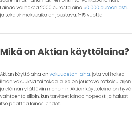
suuremmat hankinnat, remontin tai vaikkapa loman.
Lainaa voi hakea 2000 eurosta aina
50 000 euroon asti
,
ja takaisinmaksuaika on joustava, 1-15 vuotta.
Mikä on Aktian käyttölaina?
Aktian käyttölaina on
vakuudeton laina
, jota voi hakea
ilman vakuuksia tai takaajia. Se on joustava ratkaisu arjen
ja elämän yllättäviin menoihin. Aktian käyttölaina on hyvä
vaihtoehto silloin, kun tarvitset lainaa nopeasti ja haluat
itse päättää lainasi ehdot.