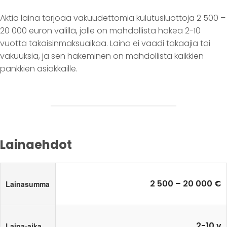
Aktia laina tarjoaa vakuudettomia kulutusluottoja 2 500 –
20 000 euron välillä, jolle on mahdollista hakea 2-10
vuotta takaisinmaksuaikaa. Laina ei vaadi takaajia tai
vakuuksia, ja sen hakeminen on mahdollista kaikkien
pankkien asiakkaille.
Lainaehdot
2 500 – 20 000 €
Lainasumma
2-10 v
Laina-aika