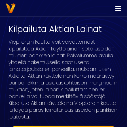
Vippi
Lainaa
Kilpailuta Aktian Lainat
Kilpailuta Lainat
Vippi.org:n kautta voit vaivattomasti
Yhdistä Lainat
kilpailuttaa Aktian käyttölainan sekä useiden
muiden pankkien lainat. Palvelumme avulla
Yrityslimiitti
yhdellä hakemuksella saat useita
lainatarjouksia eri pankeilta, mukaan lukien
Aktialta. Aktian käyttölainan korko määräytyy
euribor 3kk:n ja asiakaskohtaisen marginaalin
mukaan, joten lainan kilpailuttaminen eri
pankeilla voi tuoda merkittäviä säästöjä.
Kilpailuta Aktian käyttölaina Vippi.org:n kautta
ja löydä paras lainatarjous useiden pankkien
joukosta.