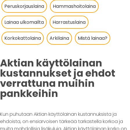
Peruskorjauslaina
Hammashoitolaina
Lainaa ulkomailta
Harrastuslaina
Korkokattolaina
Arkilaina
Mistä lainaa?
Aktian käyttölainan
kustannukset ja ehdot
verrattuna muihin
pankkeihin
Kun puhutaan Aktian käyttölainan kustannuksista ja
ehdoista, on ensiarvoisen tärkeää tarkastella korkoa ja
muita mahdollisia lisäkuluja. Aktian käyttölainan korko on