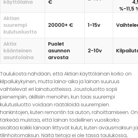
käyttölaina
€
4,
%-11,5 
Aktian
suurempi
20000+ €
1-15v
Vaihtele
kulutusluotto
Aktia
Puolet
käänteinen
asunnon
2-10v
Kilpailut
asuntolaina
arvosta
Taulukosta nähdään, että Aktian käyttölainan korko on
kilpailukykyinen, mutta laina-aika ja lainan suuruus
vaihtelevat eri lainatuotteissa. Joustoluotto sopii
pienempiin, äkillisiin menoihin, kun taas suurempi
kulutusluotto voidaan räätälöidä suurempien
hankintojen, kuten remontin tai auton, rahoittamiseen. On
tärkeää muistaa, että lainan todellinen vuosikorko
sisältää kaikki lainaan liittyvät kulut, kuten avausmaksun ja
tilinhoitomaksun. Näitä tietoja ei ole tässä taulukossa,