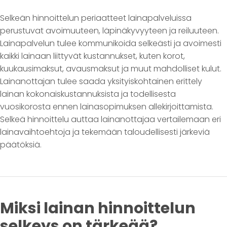
Selkeän hinnoittelun periaatteet lainapalveluissa
perustuvat avoimuuteen, läpinäkyvyyteen ja reiluuteen.
Lainapalvelun tulee kommunikoida selkeästi ja avoimesti
kaikki lainaan liittyvät kustannukset, kuten korot,
kuukausimaksut, avausmaksut ja muut mahdolliset kulut.
Lainanottajan tulee saada yksityiskohtainen erittely
lainan kokonaiskustannuksista ja todellisesta
vuosikorosta ennen lainasopimuksen allekirjoittamista.
Selkeä hinnoittelu auttaa lainanottajaa vertailemaan eri
lainavaihtoehtoja ja tekemään taloudellisesti järkeviä
päätöksiä.
Miksi lainan hinnoittelun
selkeys on tärkeää?