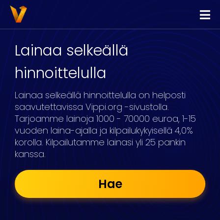
Vippi
Lainaa
Lainaa selkeällä
Kilpailuta Lainat
hinnoittelulla
Yhdistä Lainat
Lainaa selkeällä hinnoittelulla on helposti
Yrityslimiitti
saavutettavissa Vippi.org -sivustolla.
Tarjoamme lainoja 1000 - 70000 euroa, 1-15
vuoden laina-ajalla ja kilpailukykyisellä 4,0%
korolla. Kilpailutamme lainasi yli 25 pankin
kanssa.
Hae