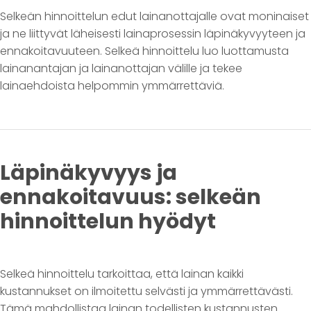
Selkeän hinnoittelun edut lainanottajalle ovat moninaiset
ja ne liittyvät läheisesti lainaprosessin läpinäkyvyyteen ja
ennakoitavuuteen. Selkeä hinnoittelu luo luottamusta
lainanantajan ja lainanottajan välille ja tekee
lainaehdoista helpommin ymmärrettäviä.
Läpinäkyvyys ja
ennakoitavuus: selkeän
hinnoittelun hyödyt
Selkeä hinnoittelu tarkoittaa, että lainan kaikki
kustannukset on ilmoitettu selvästi ja ymmärrettävästi.
Tämä mahdollistaa lainan todellisten kustannusten