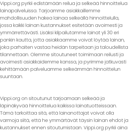
Vippi.org pyrkii edistämään reilua ja selkeää hinnoittelua
lainapalveluissa. Tarjoamme asiakkaillemme
mahdollisuuden hakea lainaa selkeällä hinnoittelulla,
jossa kaikki lainan kustannukset esitetään avoimesti ja
ymmärrettävästi. Lisäksi kilpailutamme lainat yli 30 eri
pankin kautta, jotta asiakkaamme voivat löytää lainan,
joka parhaiten vastaa heidän tarpeitaan ja taloudellista
tilannettaan. Olemme sitoutuneet toimimaan reilusti ja
avoimesti asiakkaidemme kanssa, ja pyrimme jatkuvasti
kehittämään palveluamme selkeämmän hinnoittelun
suuntaan.
Vippi.org on sitoutunut tarjoamaan selkeää ja
läpinäkyvää hinnoittelua kaikissa lainatuotteissaan.
Tämä tarkoittaa sitä, että lainanottajat voivat olla
varmoja siitä, että he ymmärtävät täysin lainan ehdot ja
kustannukset ennen sitoutumistaan. Vippi.org pyrkii aina