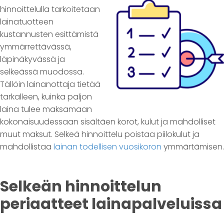
hinnoittelulla tarkoitetaan
lainatuotteen
kustannusten esittämistä
ymmärrettävässä,
läpinäkyvässä ja
selkeässä muodossa.
Tällöin lainanottaja tietää
tarkalleen, kuinka paljon
laina tulee maksamaan
kokonaisuudessaan sisältäen korot, kulut ja mahdolliset
muut maksut. Selkeä hinnoittelu poistaa piilokulut ja
mahdollistaa
lainan todellisen vuosikoron
ymmärtämisen.
Selkeän hinnoittelun
periaatteet lainapalveluissa