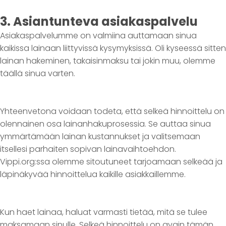
3. Asiantunteva asiakaspalvelu
Asiakaspalvelumme on valmiina auttamaan sinua
kaikissa lainaan liittyvissä kysymyksissä. Oli kyseessä sitten
lainan hakeminen, takaisinmaksu tai jokin muu, olemme
täällä sinua varten.
Yhteenvetona voidaan todeta, että selkeä hinnoittelu on
olennainen osa lainanhakuprosessia. Se auttaa sinua
ymmärtämään lainan kustannukset ja valitsemaan
itsellesi parhaiten sopivan lainavaihtoehdon.
Vippi.org:ssa olemme sitoutuneet tarjoamaan selkeää ja
läpinäkyvää hinnoittelua kaikille asiakkaillemme.
Kun haet lainaa, haluat varmasti tietää, mitä se tulee
maksamaan sinulle. Selkeä hinnoittelu on avain tämän