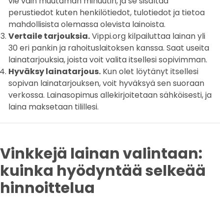
vie vain muutaman minuutin, ja se sisältää
perustiedot kuten henkilötiedot, tulotiedot ja tietoa
mahdollisista olemassa olevista lainoista.
Vertaile tarjouksia.
Vippi.org kilpailuttaa lainan yli
30 eri pankin ja rahoituslaitoksen kanssa. Saat useita
lainatarjouksia, joista voit valita itsellesi sopivimman.
Hyväksy lainatarjous.
Kun olet löytänyt itsellesi
sopivan lainatarjouksen, voit hyväksyä sen suoraan
verkossa. Lainasopimus allekirjoitetaan sähköisesti, ja
laina maksetaan tilillesi.
Vinkkejä lainan valintaan:
kuinka hyödyntää selkeää
hinnoittelua