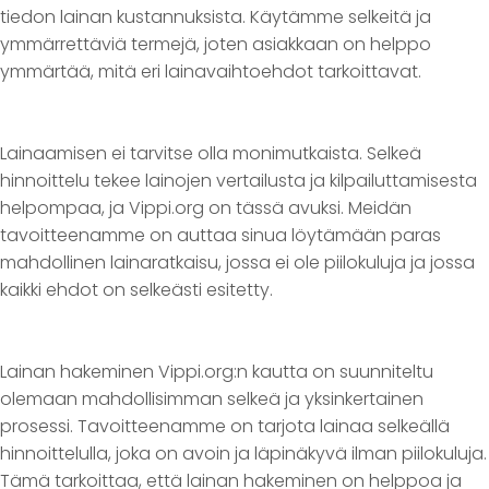
tiedon lainan kustannuksista. Käytämme selkeitä ja
ymmärrettäviä termejä, joten asiakkaan on helppo
ymmärtää, mitä eri lainavaihtoehdot tarkoittavat.
Lainaamisen ei tarvitse olla monimutkaista. Selkeä
hinnoittelu tekee lainojen vertailusta ja kilpailuttamisesta
helpompaa, ja Vippi.org on tässä avuksi. Meidän
tavoitteenamme on auttaa sinua löytämään paras
mahdollinen lainaratkaisu, jossa ei ole piilokuluja ja jossa
kaikki ehdot on selkeästi esitetty.
Lainan hakeminen Vippi.org:n kautta on suunniteltu
olemaan mahdollisimman selkeä ja yksinkertainen
prosessi. Tavoitteenamme on tarjota lainaa selkeällä
hinnoittelulla, joka on avoin ja läpinäkyvä ilman piilokuluja.
Tämä tarkoittaa, että lainan hakeminen on helppoa ja