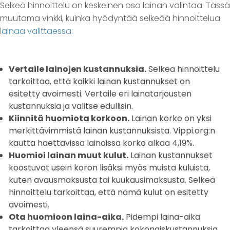
Selkeä hinnoittelu on keskeinen osa lainan valintaa. Tässä
muutama vinkki, kuinka hyödyntää selkeää hinnoittelua
lainaa valittaessa:
Vertaile lainojen kustannuksia.
Selkeä hinnoittelu
tarkoittaa, että kaikki lainan kustannukset on
esitetty avoimesti. Vertaile eri lainatarjousten
kustannuksia ja valitse edullisin.
Kiinnitä huomiota korkoon.
Lainan korko on yksi
merkittävimmistä lainan kustannuksista. Vippi.org:n
kautta haettavissa lainoissa korko alkaa 4,19%.
Huomioi lainan muut kulut.
Lainan kustannukset
koostuvat usein koron lisäksi myös muista kuluista,
kuten avausmaksusta tai kuukausimaksusta. Selkeä
hinnoittelu tarkoittaa, että nämä kulut on esitetty
avoimesti.
Ota huomioon laina-aika.
Pidempi laina-aika
tarkoittaa yleensä suurempia kokonaiskustannuksia,