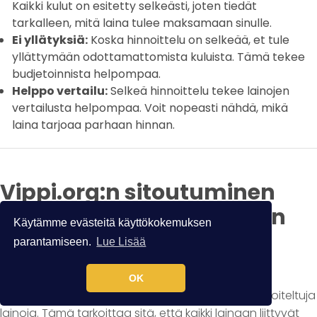
Kaikki kulut on esitetty selkeästi, joten tiedät
tarkalleen, mitä laina tulee maksamaan sinulle.
Ei yllätyksiä:
Koska hinnoittelu on selkeää, et tule
yllättymään odottamattomista kuluista. Tämä tekee
budjetoinnista helpompaa.
Helppo vertailu:
Selkeä hinnoittelu tekee lainojen
vertailusta helpompaa. Voit nopeasti nähdä, mikä
laina tarjoaa parhaan hinnan.
Vippi.org:n sitoutuminen
reiluun ja selkeään lainan
Käytämme evästeitä käyttökokemuksen
hinnoitteluun
parantamiseen.
Lue Lisää
OK
Vippi.org on sitoutunut tarjoamaan selkeästi hinnoiteltuja
lainoja. Tämä tarkoittaa sitä, että kaikki lainaan liittyvät